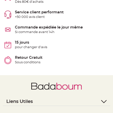
Dès 80€ d'achats
t
t
a
n
Service client performant
t
+50 000 avis client
e
N
Commande expédiée le jour même
o
e
Si commande avant 14h
u
d
h
15 jours
o
u
pour changer d'avis
s
s
e
Retour Gratuit
d
e
Sous conditions
c
h
a
i
s
e
d
e
M
a
r
i
a
Liens Utiles
g
e
- Questions / Réponses