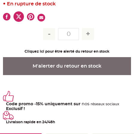
u
En rupture de stock
m
B
a
n
d
e
r
o
l
e
e
t
Cliquez ici pour être alerté du retour en stock
g
u
i
r
M'alerter du retour en stock
l
a
n
d
e
m
a
r
i
a
Code promo -15% uniquement sur
nos
g
ré
seaux
sociaux
e
Exclusif !
H
o
Livraison rapide en 24/48h
u
s
s