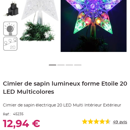
e
A
r
t
i
c
l
e
L
u
m
i
n
e
u
x
B
a
Skip
l
to
l
o
Cimier de sapin lumineux forme Etoile 20
the
n
beginning
m
LED Multicolores
a
of
r
the
i
images
a
Cimier de sapin électrique 20 LED Multi Intérieur Extérieur
g
gallery
e
&
45235
Ref :
H
é
12,94 €
49
avis
l
i