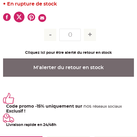
u
En rupture de stock
m
B
a
n
d
e
r
o
l
e
e
t
Cliquez ici pour être alerté du retour en stock
g
u
i
r
M'alerter du retour en stock
l
a
n
d
e
m
a
r
i
a
Code promo -15% uniquement sur
nos
g
ré
seaux
sociaux
e
Exclusif !
H
o
Livraison rapide en 24/48h
u
s
s