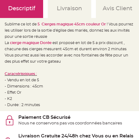
e
d
Descriptif
Livraison
Avis Client
e
c
h
a
i
Sublime ce lot de
5 Cierges magique 45cm couleur Or
! Vous pourrez
s
les utiliser lors de la sortie d'église des mariés, donnez les aux invités
e
m
pour une sortie réussie
a
r
La
cierge magique Dorée
est proposé en lot de 5 a prix discount ,
i
chacune des cierges mesurent 45cm et durent environ 2 minutes
a
g
Vous pourrez aussi les accorder avec nos fontaines de fête pour un
e
des plus effet sur votre gateau
L
a
Caractéristiques :
n
t
- Vendu en lot de 5
e
r
- Dimensions : 45cm
n
- Effet Or
e
v
- K2
o
l
- Durée : 2 minutes
a
n
t
Paiement CB Sécurisé
e
e
Nous ne conservons pas vos coordonnées bancaires
t
f
l
Livraison Gratuite 24/48h chez Vous ou en Relais
o