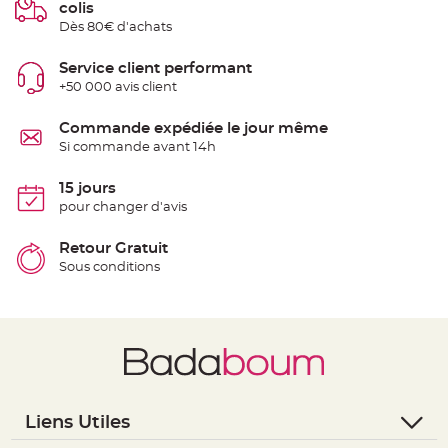
colis
t
t
Dès 80€ d'achats
a
n
t
Service client performant
e
+50 000 avis client
N
o
e
Commande expédiée le jour même
u
Si commande avant 14h
d
h
o
u
15 jours
s
pour changer d'avis
s
e
d
e
Retour Gratuit
c
Sous conditions
h
a
i
s
e
d
e
M
a
r
i
a
g
Liens Utiles
e