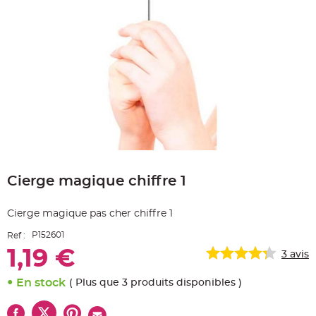
e
A
r
t
i
c
l
e
L
u
m
i
n
e
u
x
Skip
B
to
a
Cierge magique chiffre 1
the
l
beginning
l
o
of
n
Cierge magique pas cher chiffre 1
the
m
a
images
r
P152601
Ref :
gallery
i
a
1,19 €
3
avis
g
e
&
En stock
( Plus que 3 produits disponibles )
H
é
l
i