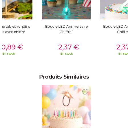
t
t
a
n
t
e
ue tables rondins
Bougie LED Anniversaire
Bougie LED An
N
o
ois avec chiffre
Chiffre 1
Chiffr
e
u
er Au Panier
Ajouter Au Panier
Ajouter A
d
h
10,89 €
2,37 €
2,3
o
u
En stock
En stock
En sto
s
s
e
d
e
c
Produits Similaires
h
a
i
s
e
d
e
M
a
r
i
a
g
e