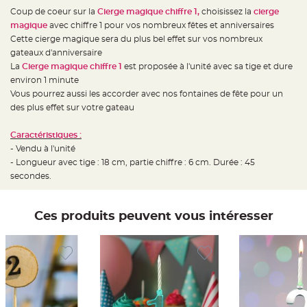
e
d
Coup de coeur sur la
Cierge magique chiffre 1,
choisissez la
cierge
e
magique
avec chiffre 1 pour vos nombreux fêtes et anniversaires
c
h
Cette cierge magique sera du plus bel effet sur vos nombreux
a
i
gateaux d'anniversaire
s
La
Cierge magique chiffre 1
est proposée à l'unité avec sa tige et dure
e
m
environ 1 minute
a
r
Vous pourrez aussi les accorder avec nos fontaines de fête pour un
i
des plus effet sur votre gateau
a
g
e
Caractéristiques :
L
- Vendu à l'unité
a
- Longueur avec tige : 18 cm, partie chiffre : 6 cm. Durée : 45
n
t
secondes.
e
r
n
e
v
Ces produits peuvent vous intéresser
o
l
a
n
t
e
e
t
f
l
o