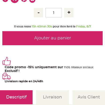
u
m
B
a
n
d
e
r
Il vous reste
15h 40min 30s
pour être livré le
Friday, 8/7
o
l
e
e
Ajouter au panier
t
g
u
i
r
l
a
n
d
e
Code promo -15% uniquement sur
nos
ré
seaux
sociaux
m
a
Exclusif !
r
i
a
Livraison rapide en 24/48h
g
e
H
o
Descriptif
Livraison
Avis Client
u
s
s