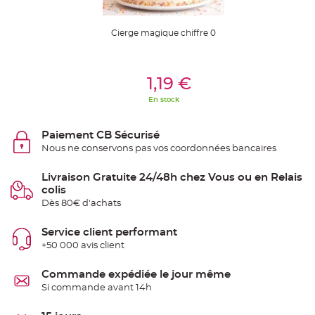
S
u
s
p
Cierge magique chiffre 0
e
n
s
i
Ajouter Au Panier
o
1,19 €
n
b
o
En stock
u
l
e
p
Paiement CB Sécurisé
a
Nous ne conservons pas vos coordonnées bancaires
p
i
e
r
Livraison Gratuite 24/48h chez Vous ou en Relais
colis
T
Dès 80€ d'achats
a
p
i
s
Service client performant
d
+50 000 avis client
e
s
a
l
Commande expédiée le jour même
l
Si commande avant 14h
e
e
t
T