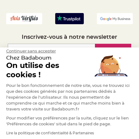
a
- Recrutement
r
i
a
g
e
Inscrivez-vous à notre newsletter
B
o
u
Inscription
Continuer sans accepter
g
e
Chez Badaboum
o
i
On utilise des
r
Espace Pro
s
cookies !
e
t
P
Demander un devis
Pour le bon fonctionnement de notre site, vous ne trouvez ici
h
o
que des cookies générés par nos partenaires dédiés à
t
o
l'expérience de l'utilisateur. Ils nous permettent de
p
comprendre ce qui marche et ce qui marche moins bien à
h
o
travers votre visite sur Badaboum.fr
r
e
Pour modifier vos préférences par la suite, cliquez sur le lien
s
'Préférences de cookies' situé dans le pied de page.
B
Lire la politique de confidentialité & Partenaires
o
RGPD
u