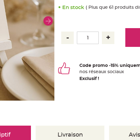
En stock
( Plus que 61 produits d
Code promo -15% uniquem
nos
ré
seaux
sociaux
Exclusif !
ptif
Livraison
Avis