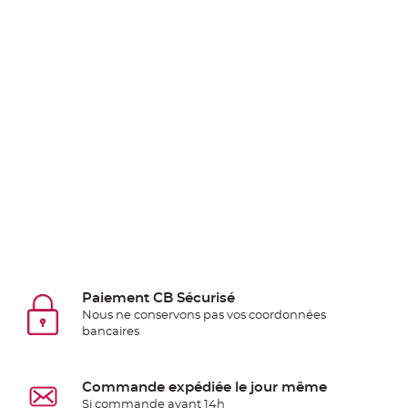
Pics
pour
Déco
Gateau
Rond
de
serviette
table
de
mariage
Contenant
Dragées
Mariage
Boite
Paiement CB Sécurisé
à
Nous ne conservons pas vos coordonnées
dragées
bancaires
Bourse
et
Commande expédiée le jour même
sac
Si commande avant 14h