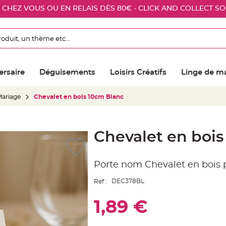
E CHEZ VOUS OU EN RELAIS DÈS 80€ - CLICK AND COLLECT S
ersaire
Déguisements
Loisirs Créatifs
Linge de m
Mariage
Chevalet en bois 10cm Blanc
Chevalet en bois
Porte nom Chevalet en bois p
DEC378BL
Ref :
1,89 €