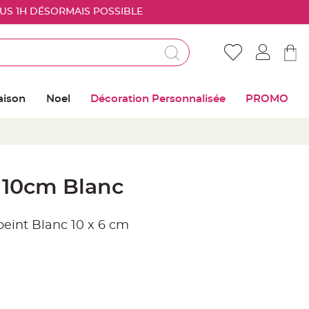
OUS 1H DÉSORMAIS POSSIBLE
Déjà client ?
Connectez vous pour retrouver vos coups de
aison
Noel
Décoration Personnalisée
PROMO
coeur
Me connecter
Mot de passe oublié ?
 10cm Blanc
Nouveau client ?
eint Blanc 10 x 6 cm
Créer mon compte