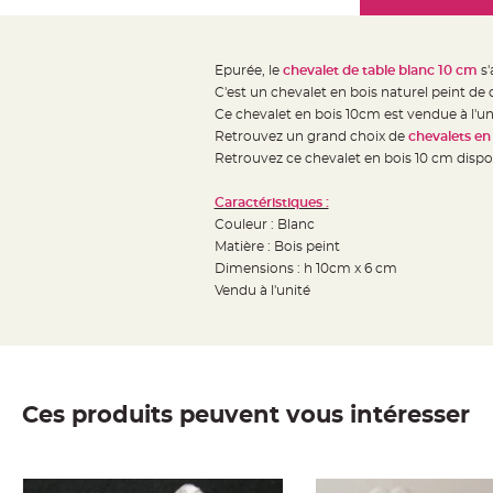
Mariage
the
Décoration
images
table
gallery
Epurée, le
chevalet de table blanc 10 cm
s'
mariage
C'est un chevalet en bois naturel peint de 
Bougeoirs
Ce chevalet en bois 10cm est vendue à l'unit
et
Retrouvez un grand choix de
chevalets en
Retrouvez ce chevalet en bois 10 cm dispon
Photophores
Bougie
Caractéristiques :
décoration
Couleur : Blanc
Centre
Matière : Bois peint
de
Dimensions : h 10cm x 6 cm
Vendu à l'unité
table
&
Vase
Mariage
Chemin
Ces produits peuvent vous intéresser
de
table
Mariage