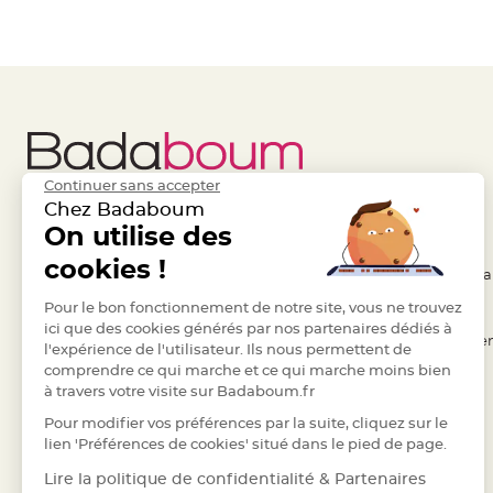
à
dragées
Contenant
Dragées
Plastique
Transparent
Contenant
Continuer sans accepter
à
Chez Badaboum
dragées
Liens Utiles
On utilise des
Legal
en
cookies !
tulle
- Questions / Réponses
- Conditions Généra
Contenant
- Nous contacter
Pour le bon fonctionnement de notre site, vous ne trouvez
- RGPD
à
ici que des cookies générés par nos partenaires dédiés à
- Suivre une commande
- Règles de confiden
l'expérience de l'utilisateur. Ils nous permettent de
dragées
comprendre ce qui marche et ce qui marche moins bien
- Retourner un article
- Cookies
en
à travers votre visite sur Badaboum.fr
verre
- Paiement Sécurisé
- Plan du site
Pour modifier vos préférences par la suite, cliquez sur le
Contenant
- Paiement en Plusieurs fois
lien 'Préférences de cookies' situé dans le pied de page.
à
- Marques
Lire la politique de confidentialité & Partenaires
dragées