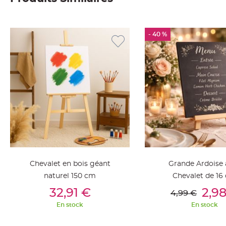
Deco
Paillette
et
- 40 %
Strass
Déco
Plume
Mariage
Fleurs
décoratives
Mariage
Marque
place
et
Chevalet en bois géant
Grande Ardoise 
porte
naturel 150 cm
Chevalet de 16
nom
Ajouter Au Panier
Ajouter Au Pan
32,91 €
2,9
Menu,
4,99 €
Carte
En stock
En stock
d'Invitation