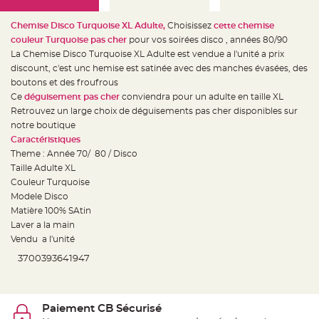
e
d
e
Chemise Disco Turquoise XL Adulte,
Choisissez
cette chemise
c
h
couleur Turquoise pas cher
pour vos soirées disco , années 80/90
a
i
La Chemise Disco Turquoise XL Adulte est vendue a l'unité a prix
s
discount, c'est unc hemise est satinée avec des manches évasées, des
e
m
boutons et des froufrous
a
r
Ce
déguisement pas cher
conviendra pour un adulte en taille XL
i
Retrouvez un large choix de déguisements pas cher disponibles sur
a
g
notre boutique
e
Caractéristiques
L
Theme : Année 70/ 80 / Disco
a
Taille Adulte XL
n
t
Couleur Turquoise
e
r
Modele Disco
n
Matière 100% SAtin
e
v
Laver a la main
o
l
Vendu a l'unité
a
n
3700393641947
t
e
e
t
f
l
Paiement CB Sécurisé
o