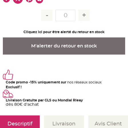
u
m
B
a
n
d
e
r
Cliquez ici pour être alerté du retour en stock
o
l
e
e
M'alerter du retour en stock
t
g
u
i
r
l
a
n
d
e
m
Code promo -15% uniquement sur
nos réseaux sociaux
a
Exclusif !
r
i
a
g
Livraison Gratuite par GLS ou Mondial Rleay
e
dès 80€ d'achat
H
o
u
s
Descriptif
Livraison
Avis Client
s