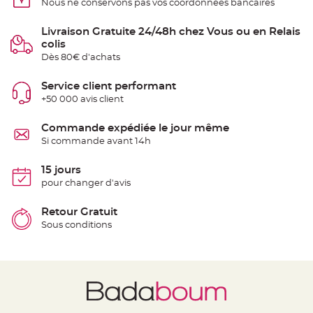
Nous ne conservons pas vos coordonnées bancaires
t
t
a
n
Livraison Gratuite 24/48h chez Vous ou en Relais
t
colis
e
Dès 80€ d'achats
N
o
Service client performant
e
u
+50 000 avis client
d
h
o
Commande expédiée le jour même
u
s
Si commande avant 14h
s
e
d
15 jours
e
c
pour changer d'avis
h
a
i
Retour Gratuit
s
e
Sous conditions
d
e
M
a
r
i
a
g
e