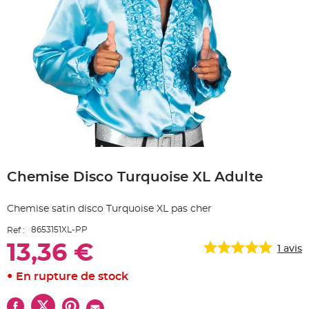
e
A
r
t
i
c
l
e
L
u
m
i
n
e
u
x
Skip
B
to
a
Chemise Disco Turquoise XL Adulte
the
l
beginning
l
o
of
n
Chemise satin disco Turquoise XL pas cher
the
m
a
images
r
8653151XL-PP
Ref :
gallery
i
a
13,36 €
1
avis
g
e
&
En rupture de stock
H
é
l
i