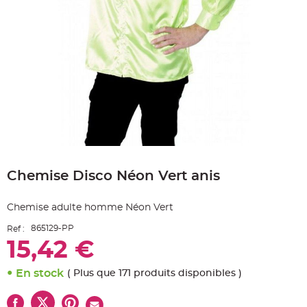
e
A
r
t
i
c
l
e
L
u
m
i
n
e
u
x
Skip
B
to
a
Chemise Disco Néon Vert anis
the
l
beginning
l
o
of
n
Chemise adulte homme Néon Vert
the
m
a
images
r
865129-PP
Ref :
gallery
i
15,42 €
a
g
e
&
En stock
( Plus que 171 produits disponibles )
H
é
l
i