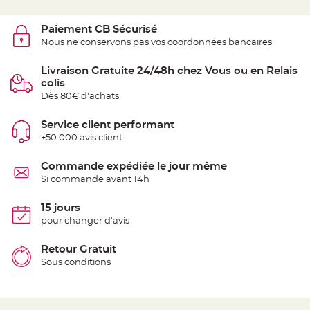
t
t
a
Paiement CB Sécurisé
n
t
Nous ne conservons pas vos coordonnées bancaires
e
N
Livraison Gratuite 24/48h chez Vous ou en Relais
o
colis
e
u
Dès 80€ d'achats
d
h
o
Service client performant
u
s
+50 000 avis client
s
e
d
Commande expédiée le jour même
e
c
Si commande avant 14h
h
a
i
15 jours
s
e
pour changer d'avis
d
e
M
Retour Gratuit
a
r
Sous conditions
i
a
g
e