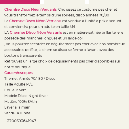
e
d
e
Chemise Disco Néon Vert anis
, Choisissez ce costume pas cher et
c
h
vous transformez le temps d'une soirées, disco années 70/80
a
La
Chemise Disco Néon Vert anis
est vendue a l'unité a prix discount
i
s
et conviendra pour un adulte en taille M/L
e
m
LA
Chemise Disco Néon Vert anis
est en matiere satinée brillante, elle
a
possède des manches longues et un large col
r
i
, vous pourrez accorder ce déguisement pas cher avec nos nombreux
a
g
accessoires de fête, la chemise disco se ferme a l'avant avec des
e
boutons transparents
Retrouvez un large choix de déguisements pas cher disponibles sur
L
a
notre boutique
n
t
Caractéristiques
e
Theme : Année 70/ 80 / Disco
r
n
Taille Adulte M/L
e
v
Couleur Vert
o
Modele Disco Night fever
l
a
Matière 100% SAtin
n
t
Laver a la main
e
Vendu a l'unité
e
t
f
3700393641947
l
o