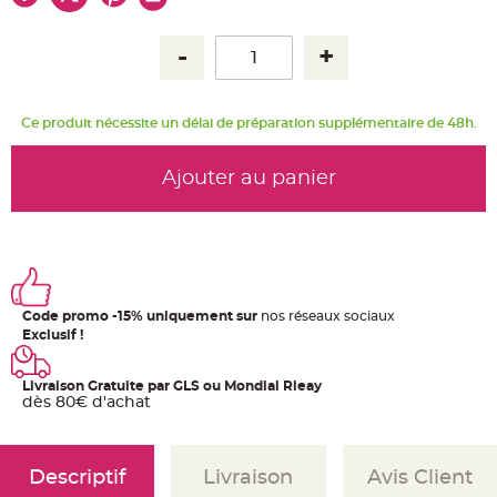
u
m
B
a
n
d
e
r
Ce produit nécessite un délai de préparation supplémentaire de 48h.
o
l
e
e
Ajouter au panier
t
g
u
i
r
l
a
n
d
e
Code promo -15% uniquement sur
nos réseaux sociaux
m
a
Exclusif !
r
i
a
g
Livraison Gratuite par GLS ou Mondial Rleay
e
dès 80€ d'achat
H
o
u
s
Descriptif
Livraison
Avis Client
s