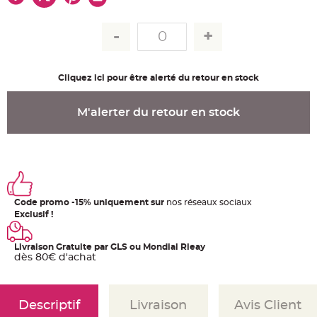
u
m
B
a
n
d
e
r
Cliquez ici pour être alerté du retour en stock
o
l
e
e
M'alerter du retour en stock
t
g
u
i
r
l
a
n
d
e
Code promo -15% uniquement sur
nos réseaux sociaux
m
a
Exclusif !
r
i
a
g
Livraison Gratuite par GLS ou Mondial Rleay
e
dès 80€ d'achat
H
o
u
s
Descriptif
Livraison
Avis Client
s