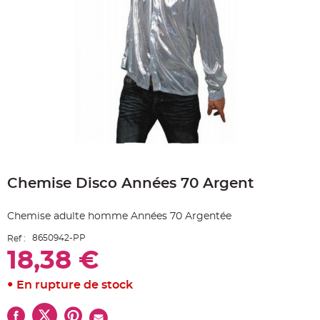
e
A
r
t
i
c
l
e
L
u
m
i
n
e
u
x
Skip
B
to
a
Chemise Disco Années 70 Argent
the
l
beginning
l
o
of
n
Chemise adulte homme Années 70 Argentée
the
m
a
images
r
8650942-PP
Ref :
gallery
i
18,38 €
a
g
e
&
En rupture de stock
H
é
l
i