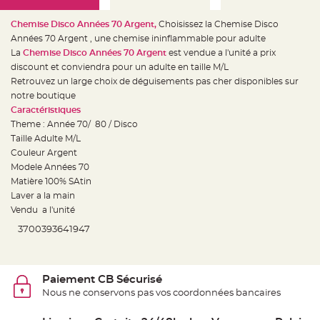
e
d
e
Chemise Disco Années 70 Argent,
Choisissez la Chemise Disco
c
h
Années 70 Argent , une chemise ininflammable pour adulte
a
La
Chemise Disco Années 70 Argent
est vendue a l'unité a prix
i
s
discount et conviendra pour un adulte en taille M/L
e
m
Retrouvez un large choix de déguisements pas cher disponibles sur
a
notre boutique
r
i
Caractéristiques
a
g
Theme : Année 70/ 80 / Disco
e
Taille Adulte M/L
Couleur Argent
L
a
Modele Années 70
n
t
Matière 100% SAtin
e
Laver a la main
r
n
Vendu a l'unité
e
v
3700393641947
o
l
a
n
t
e
Paiement CB Sécurisé
e
t
Nous ne conservons pas vos coordonnées bancaires
f
l
o