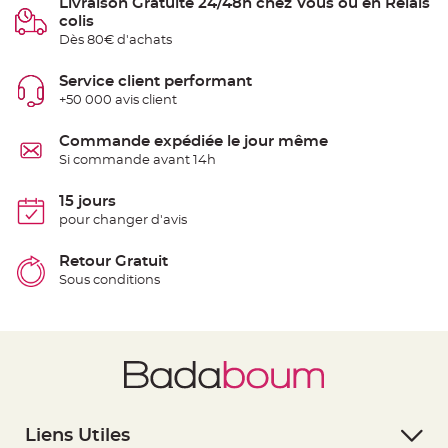
Livraison Gratuite 24/48h chez Vous ou en Relais
t
t
colis
a
Dès 80€ d'achats
n
t
e
Service client performant
N
+50 000 avis client
o
e
u
Commande expédiée le jour même
d
h
Si commande avant 14h
o
u
s
15 jours
s
e
pour changer d'avis
d
e
c
Retour Gratuit
h
a
Sous conditions
i
s
e
d
e
M
a
r
i
a
g
e
Liens Utiles