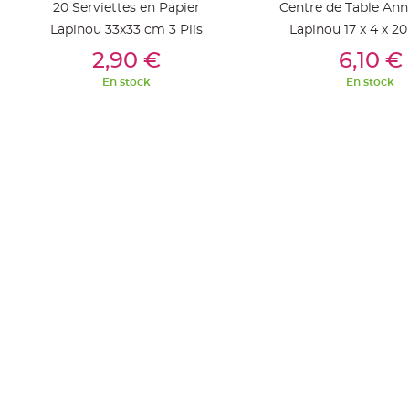
20 Serviettes en Papier
Centre de Table Ann
Deco
Lapinou 33x33 cm 3 Plis
Lapinou 17 x 4 x 2
Paillette
Ajouter Au Panier
Ajouter Au Pan
Bois
2,90 €
6,10 €
et
Strass
En stock
En stock
Déco
Plume
Mariage
Fleurs
décoratives
Mariage
Marque
place
et
porte
nom
Menu,
Carte
d'Invitation