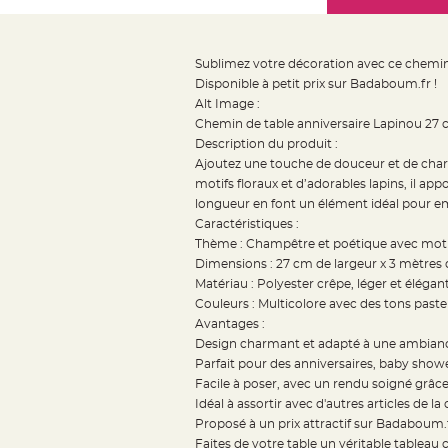
Mariage
the
Décoration
images
table
gallery
Sublimez votre décoration avec ce chemin d
mariage
Disponible à petit prix sur Badaboum.fr !
Bougeoirs
Alt Image :
et
Chemin de table anniversaire Lapinou 27 c
Description du produit :
Photophores
Ajoutez une touche de douceur et de char
Bougie
motifs floraux et d’adorables lapins, il a
décoration
longueur en font un élément idéal pour emb
Centre
Caractéristiques :
de
Thème : Champêtre et poétique avec motifs
Dimensions : 27 cm de largeur x 3 mètres
table
Matériau : Polyester crêpe, léger et élégan
&
Couleurs : Multicolore avec des tons paste
Vase
Avantages :
Mariage
Design charmant et adapté à une ambianc
Chemin
Parfait pour des anniversaires, baby show
Facile à poser, avec un rendu soigné grâc
de
Idéal à assortir avec d'autres articles de la
table
Proposé à un prix attractif sur Badaboum.
Mariage
Faites de votre table un véritable table