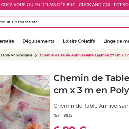
E CHEZ VOUS OU EN RELAIS DÈS 80€ - CLICK AND COLLECT S
ersaire
Déguisements
Loisirs Créatifs
Linge de m
Table Anniversaire
Chemin de Table Anniversaire Lapinou 27 cm x 3 
Chemin de Table
cm x 3 m en Poly
Chemin de Table Anniversai
8835
Ref :