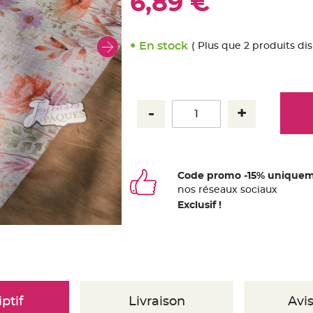
6,89 €
En stock
( Plus que 2 produits di
Code promo -15% uniquem
nos
ré
seaux
sociaux
Exclusif !
ptif
Livraison
Avis