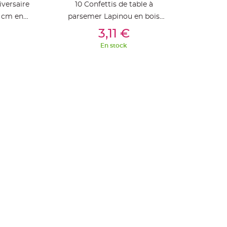
iversaire
10 Confettis de table à
0 cm en
parsemer Lapinou en bois
ier
Ajouter Au Panier
pas cher
3,11 €
En stock