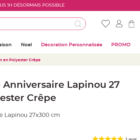
OUS 1H DÉSORMAIS POSSIBLE
Déjà client ?
Connectez vous pour retrouver vos coups de
aison
Noel
Décoration Personnalisée
PROMO
coeur
m en Polyester Crêpe
Me connecter
Mot de passe oublié ?
 Anniversaire Lapinou 27
Nouveau client ?
ester Crêpe
Créer mon compte
re Lapinou 27x300 cm
1
avis