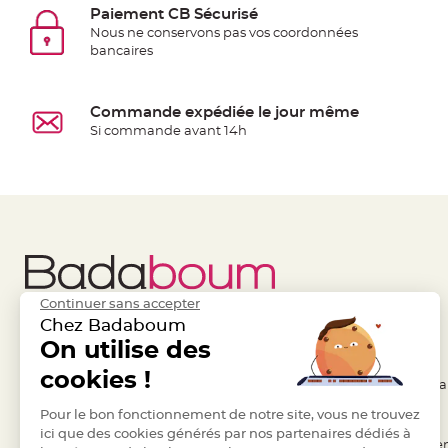
Pics
Paiement CB Sécurisé
pour
Nous ne conservons pas vos coordonnées
Déco
bancaires
Gateau
Rond
Commande expédiée le jour même
de
Si commande avant 14h
serviette
table
de
mariage
Contenant
Dragées
Mariage
Continuer sans accepter
Boite
Chez Badaboum
à
Liens Utiles
On utilise des
Legal
dragées
cookies !
- Questions / Réponses
- Conditions Généra
Bourse
et
- Nous contacter
Pour le bon fonctionnement de notre site, vous ne trouvez
- RGPD
sac
ici que des cookies générés par nos partenaires dédiés à
- Suivre une commande
- Règles de confiden