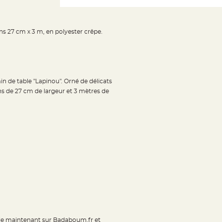
ns 27 cm x 3 m, en polyester crêpe.
 de table "Lapinou". Orné de délicats
ns de 27 cm de largeur et 3 mètres de
-le maintenant sur Badaboum.fr et