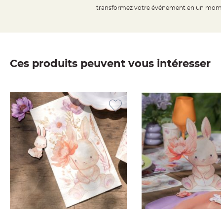
jetable
transformez votre événement en un momen
Chevalet
de
table
Mariage
Ces produits peuvent vous intéresser
Colombe,
Papillon,
Cage
oiseau
Confettis
et
Pétale
de
rose
Déco
Ardoise
Déco
Naturelle
Mariage