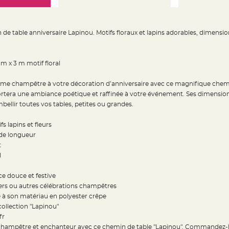
e table anniversaire Lapinou. Motifs floraux et lapins adorables, dimensio
m x 3 m motif floral
me champêtre à votre décoration d’anniversaire avec ce magnifique chemin
pportera une ambiance poétique et raffinée à votre événement. Ses dimensio
ellir toutes vos tables, petites ou grandes.
 lapins et fleurs
 de longueur
t
l
e douce et festive
ers ou autres célébrations champêtres
e à son matériau en polyester crêpe
 collection "Lapinou"
fr
au champêtre et enchanteur avec ce chemin de table "Lapinou". Commandez