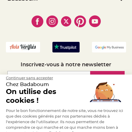
a
- Paiement Sécurisé
- Règles de confidentialité
- Qui somme-nous ?
r
- Paiement en Plusieurs fois
- Cookies
i
- Obtenez des Remises
a
- Marques
- Plan du site
- Livraison Rapide 24h
g
e
- Mandat Administratif
- Recrutement
B
o
u
g
e
o
i
r
Inscrivez-vous à notre newsletter
s
e
t
Inscription
Continuer sans accepter
P
h
Chez Badaboum
o
t
On utilise des
o
p
Espace Pro
cookies !
h
o
r
Demander un devis
e
Pour le bon fonctionnement de notre site, vous ne trouvez ici
s
que des cookies générés par nos partenaires dédiés à
l'expérience de l'utilisateur. Ils nous permettent de
B
o
comprendre ce qui marche et ce qui marche moins bien à
u