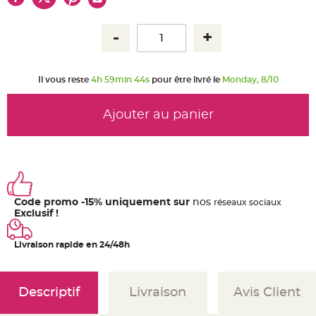
u
m
B
a
n
d
e
r
Il vous reste
4h 59min 44s
pour être livré le
Monday, 8/10
o
l
e
e
Ajouter au panier
t
g
u
i
r
l
a
n
d
e
Code promo -15% uniquement sur
nos
ré
seaux
sociaux
m
a
Exclusif !
r
i
a
Livraison rapide en 24/48h
g
e
H
o
Descriptif
Livraison
Avis Client
u
s
s