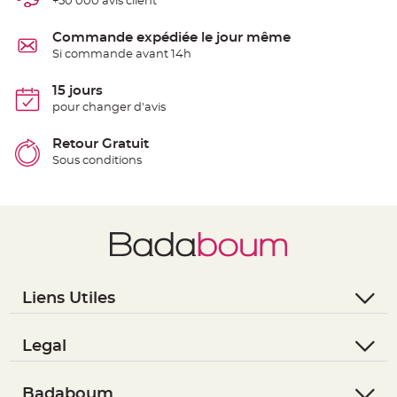
+50 000 avis client
e
n
t
Commande expédiée le jour même
u
r
Si commande avant 14h
e
M
a
15 jours
r
i
pour changer d'avis
a
g
e
Retour Gratuit
Sous conditions
D
é
c
o
r
a
t
i
o
Liens Utiles
n
t
- Questions / Réponses
a
- Nous contacter
Legal
b
l
- Suivre une commande
- Conditions Générales de Vente
e
- Retourner un article
- RGPD
Badaboum
m