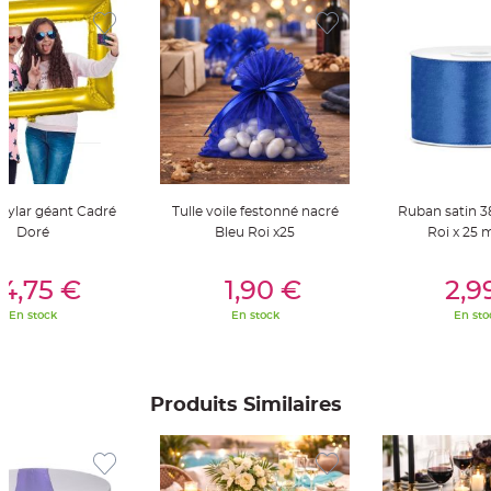
t
t
a
n
t
e
N
o
e
u
d
h
o
u
mylar géant Cadré
Tulle voile festonné nacré
Ruban satin 
s
s
Doré
Bleu Roi x25
Roi x 25 
e
d
e
er Au Panier
Ajouter Au Panier
Ajouter A
c
4,75 €
1,90 €
2,9
h
a
En stock
En stock
En sto
i
s
e
d
e
M
a
Produits Similaires
r
i
a
g
e