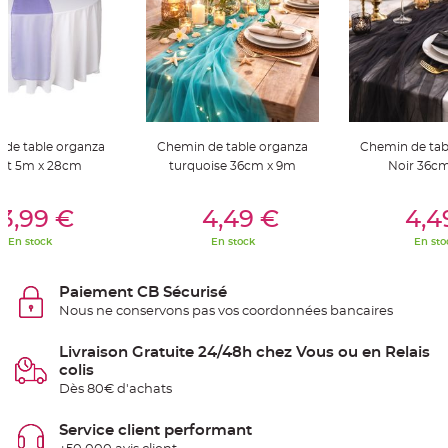
S
u
s
p
e
n
s
i
o
n
b
o
de table organza
Chemin de table organza
Chemin de tab
u
l
let 5m x 28cm
turquoise 36cm x 9m
Noir 36c
e
p
a
er Au Panier
Ajouter Au Panier
Ajouter A
p
3,99 €
4,49 €
4,4
i
e
En stock
En stock
En sto
r
T
Paiement CB Sécurisé
a
p
Nous ne conservons pas vos coordonnées bancaires
i
s
d
Livraison Gratuite 24/48h chez Vous ou en Relais
e
s
colis
a
l
Dès 80€ d'achats
l
e
e
Service client performant
t
T