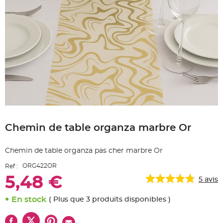
e
A
r
t
i
c
l
e
L
u
m
i
n
e
u
x
Skip
B
to
a
Chemin de table organza marbre Or
the
l
beginning
l
o
of
n
Chemin de table organza pas cher marbre Or
the
m
a
images
r
ORG422OR
Ref :
gallery
i
a
5,48 €
5
avis
g
e
&
En stock
( Plus que 3 produits disponibles )
H
é
l
i