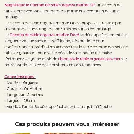
e
d
Magnifique le Chemin de table organza marbre Or
,un chemin de
e
table doré avec son effet marbre sublime en décoration de table
c
h
mariage
a
i
Le Chemin de table organza marbre Or est proposé à l'unité à prix
s
discount avec une longueur de 5 mètres sur 28 cm de large
e
m
Le
Chemin de table organza marbre Doré
se découpe facilement à la
a
r
longueur voulue sans qu'il s'éffiloche, très pratique pour
i
confectionner aussi d'autres accessoires de table comme des sets de
a
g
table originaux ou pour votre déco de salle, noeud de chaise
e
Retrouvez un grand choix de
chemins de table organza pas cher
sur
L
notre boutique avec nos nombreux coloris tendances
a
n
t
Caractéristiques :
e
r
- Matière : Organza
n
- Couleur : Or Marbre
e
v
- Longueur : 5 mètres
o
l
- Largeur : 28 cm
a
- Vendu à l'unité, Se découpe facilement sans qu'il s'éffiloche
n
t
e
e
t
Ces produits peuvent vous intéresser
f
l
o