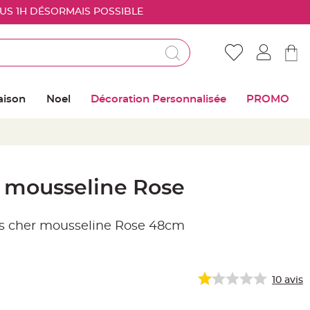
OUS 1H DÉSORMAIS POSSIBLE
Déjà client ?
Connectez vous pour retrouver vos coups de
aison
Noel
Décoration Personnalisée
PROMO
coeur
Me connecter
Mot de passe oublié ?
 mousseline Rose
Nouveau client ?
s cher mousseline Rose 48cm
Créer mon compte
10
avis