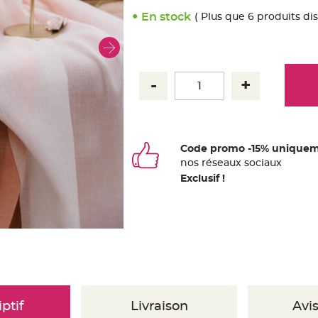
En stock
( Plus que 6 produits di
Code promo -15% uniquem
nos
ré
seaux
sociaux
Exclusif !
ptif
Livraison
Avis