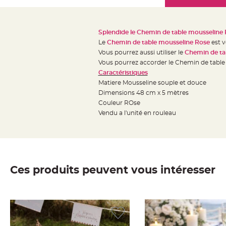
Mariage
the
Décoration
images
table
gallery
Splendide le Chemin de table mousseline
mariage
Le
Chemin de table mousseline Rose
est 
Bougeoirs
Vous pourrez aussi utiliser le
Chemin de ta
et
Vous pourrez accorder le Chemin de tabl
Caractéristiques
Photophores
Matiere Mousseline souple et douce
Bougie
Dimensions 48 cm x 5 mètres
décoration
Couleur ROse
Centre
Vendu a l'unité en rouleau
de
table
&
Vase
Ces produits peuvent vous intéresser
Mariage
Chemin
de
table
Mariage