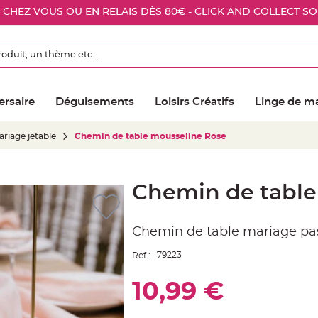
E CHEZ VOUS OU EN RELAIS DÈS 80€ - CLICK AND COLLECT S
ersaire
Déguisements
Loisirs Créatifs
Linge de m
riage jetable
Chemin de table mousseline Rose
Chemin de table
Chemin de table mariage pa
79223
Ref :
10,99 €