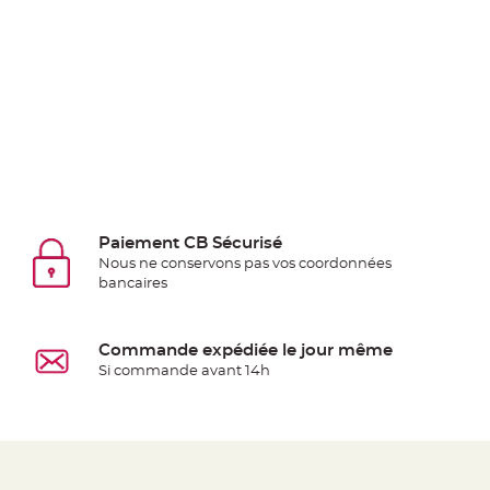
Deco
Paillette
et
Strass
Déco
Plume
Mariage
Fleurs
décoratives
Paiement CB Sécurisé
Mariage
Nous ne conservons pas vos coordonnées
Marque
bancaires
place
et
Commande expédiée le jour même
porte
Si commande avant 14h
nom
Menu,
Carte
d'Invitation