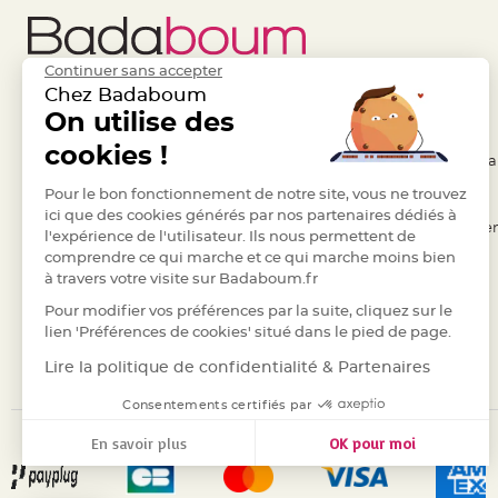
Pics
pour
Déco
Continuer sans accepter
Gateau
Chez Badaboum
Rond
Liens Utiles
On utilise des
Legal
de
cookies !
- Questions / Réponses
- Conditions Généra
serviette
table
- Nous contacter
Pour le bon fonctionnement de notre site, vous ne trouvez
- RGPD
de
ici que des cookies générés par nos partenaires dédiés à
- Suivre une commande
- Règles de confiden
l'expérience de l'utilisateur. Ils nous permettent de
mariage
comprendre ce qui marche et ce qui marche moins bien
- Retourner un article
- Cookies
Contenant
à travers votre visite sur Badaboum.fr
- Paiement Sécurisé
- Plan du site
Dragées
Pour modifier vos préférences par la suite, cliquez sur le
Mariage
- Paiement en Plusieurs fois
lien 'Préférences de cookies' situé dans le pied de page.
Boite
- Marques
Lire la politique de confidentialité & Partenaires
à
dragées
Consentements certifiés par
Bourse
En savoir plus
OK pour moi
et
Axeptio consent
Plateforme de Gestion du Consentement : Personnalisez vos
sac