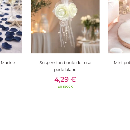
u Marine
Suspension boule de rose
Mini po
perle blanc
ier
Ajouter Au Panier
Aj
4,29 €
En stock