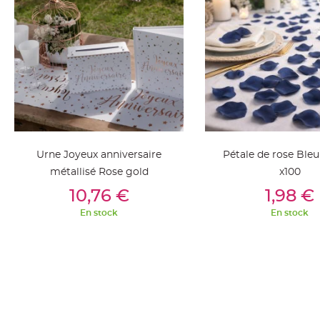
jetable
Chevalet
de
table
Mariage
Colombe,
Papillon,
Cage
oiseau
Urne Joyeux anniversaire
Pétale de rose Ble
Confettis
métallisé Rose gold
x100
et
Ajouter Au Panier
Ajouter Au Pan
10,76 €
1,98 €
Pétale
de
En stock
En stock
rose
Déco
Ardoise
Déco
Naturelle
Mariage