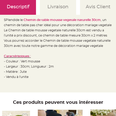
e
d
Descriptif
Livraison
Avis Client
e
c
h
a
i
SPlendide le
Chemin de table mousse vegetale naturelle 30cm
, un
s
chemin de table pas cher idéal pour une décoration mariage vegetale
e
m
Le Chemin de table mousse vegetale naturelle 30cm est vendu a
a
r
l'unité a prix discount, ce chemin de table mesure 30cm x 2 mètres
i
Vous pourrez accorder le Chemin de table mousse vegetale naturelle
a
g
30cm avec toute notre gamme de décoration mariage vegetale
e
L
Caractéristiques :
a
- Couleur : Vert mousse
n
t
- Largeur : 30cm; Longueur : 2m
e
r
- Matière : Jute
n
- Vendu à l'unite
e
v
o
l
a
n
t
e
Ces produits peuvent vous intéresser
e
t
f
l
o