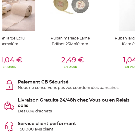
S
u
s
p
e
n
s
i
o
n
an large Ecru
Ruban mariage Lame
Ruban larg
b
o
10cmx10m
Brillant 25M x10 mm
10cmx
u
l
e
er Au Panier
Ajouter Au Panier
Ajouter A
p
1,04 €
2,49 €
1,0
a
p
En stock
En stock
En sto
i
e
r
Paiement CB Sécurisé
T
Nous ne conservons pas vos coordonnées bancaires
a
p
i
s
Livraison Gratuite 24/48h chez Vous ou en Relais
d
colis
e
s
Dès 80€ d'achats
a
l
l
Service client performant
e
e
+50 000 avis client
t
T