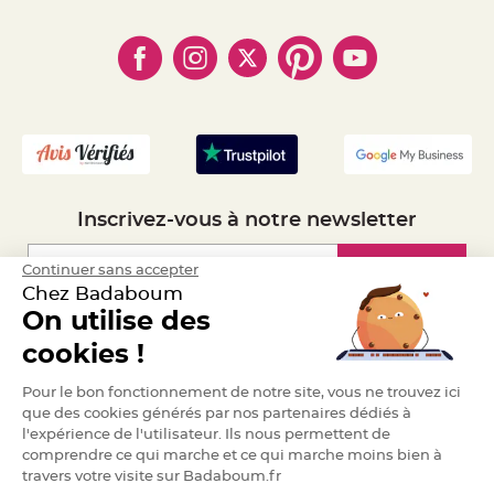
- Qui somme-nous ?
a
- Paiement en Plusieurs fois
- Cookies
- Obtenez des Remises
r
- Marques
i
- Plan du site
- Livraison Rapide 24h
a
- Mandat Administratif
g
e
- Recrutement
B
o
u
g
e
o
Inscrivez-vous à notre newsletter
i
r
s
e
Inscription
Continuer sans accepter
t
Chez Badaboum
P
h
On utilise des
o
t
Espace Pro
o
cookies !
p
h
o
Demander un devis
Pour le bon fonctionnement de notre site, vous ne trouvez ici
r
e
que des cookies générés par nos partenaires dédiés à
s
l'expérience de l'utilisateur. Ils nous permettent de
comprendre ce qui marche et ce qui marche moins bien à
B
o
travers votre visite sur Badaboum.fr
u