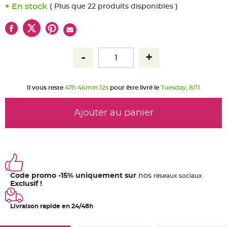
u
En stock
( Plus que 22 produits disponibles )
m
B
a
n
d
e
r
o
l
e
e
t
Il vous reste
47h 46min 12s
pour être livré le
Tuesday, 8/11
g
u
i
r
Ajouter au panier
l
a
n
d
e
m
a
r
i
a
Code promo -15% uniquement sur
nos
ré
seaux
sociaux
g
e
Exclusif !
H
o
Livraison rapide en 24/48h
u
s
s