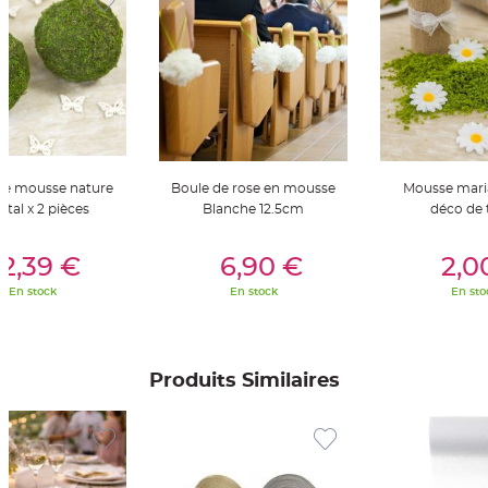
t
t
a
n
t
e
N
o
e
u
d
h
o
De mousse nature
Boule de rose en mousse
Mousse mari
u
etal x 2 pièces
Blanche 12.5cm
déco de 
s
s
e
er Au Panier
Ajouter Au Panier
Ajouter A
d
2,39 €
6,90 €
2,0
e
c
h
En stock
En stock
En sto
a
i
s
e
d
e
Produits Similaires
M
a
r
i
a
g
e