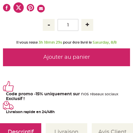
u
m
B
a
n
d
e
r
o
l
Il vous reste
3h 18min 28s
pour être livré le
Saturday, 8/8
e
e
t
g
Ajouter au panier
u
i
r
l
a
n
d
e
m
a
r
Code promo -15% uniquement sur
nos
ré
seaux
sociaux
i
Exclusif !
a
g
e
Livraison rapide en 24/48h
H
o
u
s
s
Descriptif
Livraison
Avis Client