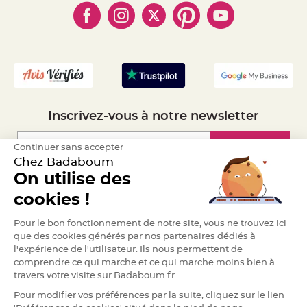
a
- Marques
- Plan du site
- Livraison Rapide 24h
r
i
- Mandat Administratif
a
- Recrutement
g
e
B
o
u
Inscrivez-vous à notre newsletter
g
e
o
i
Inscription
Continuer sans accepter
r
s
Chez Badaboum
e
t
On utilise des
P
Espace Pro
h
cookies !
o
t
o
Demander un devis
p
Pour le bon fonctionnement de notre site, vous ne trouvez ici
h
que des cookies générés par nos partenaires dédiés à
o
r
l'expérience de l'utilisateur. Ils nous permettent de
e
comprendre ce qui marche et ce qui marche moins bien à
s
travers votre visite sur Badaboum.fr
B
o
Pour modifier vos préférences par la suite, cliquez sur le lien
u