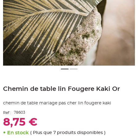
e
A
r
t
i
c
l
e
L
u
m
i
n
e
u
x
B
a
Skip
l
to
l
o
Chemin de table lin Fougere Kaki Or
the
n
beginning
m
a
of
r
chemin de table mariage pas cher lin fougere kaki
the
i
images
a
78603
Ref :
g
gallery
e
8,75 €
&
H
é
l
En stock
( Plus que 7 produits disponibles )
i