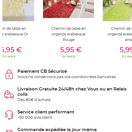
S
u
s
p
e
n
s
i
in de table en
Chemin de table en
Chemin de 
o
n
za arabesque Or
organza arabesque
organza arab
b
Rouge
anis
o
er Au Panier
Ajouter Au Panier
Ajouter A
u
l
5,95 €
5,95 €
5,9
e
p
En stock
En stock
En sto
a
p
i
e
Paiement CB Sécurisé
r
Nous ne conservons pas vos coordonnées bancaires
T
a
Livraison Gratuite 24/48h chez Vous ou en Relais
p
i
colis
s
Dès 80€ d'achats
d
e
s
a
Service client performant
l
+50 000 avis client
l
e
e
t
Commande expédiée le jour même
T