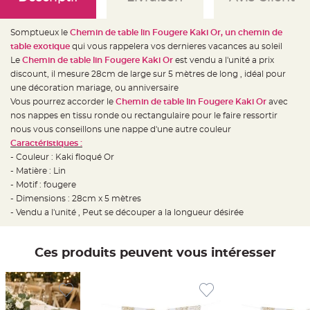
e
d
e
c
Somptueux le
Chemin de table lin Fougere Kaki Or, un chemin de
h
a
table exotique
qui vous rappelera vos dernieres vacances au soleil
i
Le
Chemin de table lin Fougere Kaki Or
est vendu a l'unité a prix
s
e
discount, il mesure 28cm de large sur 5 mètres de long , idéal pour
m
a
une décoration mariage, ou anniversaire
r
Vous pourrez accorder le
Chemin de table lin Fougere Kaki Or
avec
i
a
nos nappes en tissu ronde ou rectangulaire pour le faire ressortir
g
e
nous vous conseillons une nappe d'une autre couleur
Caractéristiques :
L
- Couleur : Kaki floqué Or
a
n
- Matière : Lin
t
e
- Motif : fougere
r
- Dimensions : 28cm x 5 mètres
n
e
- Vendu a l'unité , Peut se découper a la longueur désirée
v
o
l
a
n
Ces produits peuvent vous intéresser
t
e
e
t
f
l
o