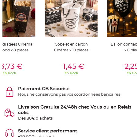
t
t
a
n
t
e
N
o
e
u
a dragees Cinema
Gobelet en carton
Ballon gonfla
d
h
wood x 8 pièces
Cinéma x 10 pièces
x 8 piè
o
u
s
er Au Panier
Ajouter Au Panier
Ajouter A
s
3,73 €
1,45 €
2,2
e
d
En stock
En stock
En sto
e
c
h
a
Paiement CB Sécurisé
i
s
Nous ne conservons pas vos coordonnées bancaires
e
d
e
Livraison Gratuite 24/48h chez Vous ou en Relais
M
a
colis
r
Dès 80€ d'achats
i
a
g
e
Service client performant
+50 000 avis client