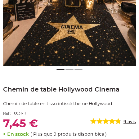
e
A
r
t
i
c
l
e
L
u
m
i
n
e
u
x
B
a
Skip
l
to
l
o
Chemin de table Hollywood Cinema
the
n
beginning
m
a
of
r
Chemin de table en tissu intissé theme Hollywood
the
i
images
a
6631-11
Ref :
g
gallery
e
7,45 €
&
9
avis
H
é
l
En stock
( Plus que 9 produits disponibles )
i