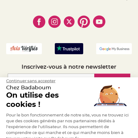
e
- Paiement Sécurisé
- Règles de confidentialité
- Qui somme-nous ?
n
t
- Paiement en Plusieurs fois
- Cookies
- Obtenez des Remises
u
r
- Marques
- Plan du site
- Livraison Rapide 24h
e
M
a
- Mandat Administratif
r
i
- Recrutement
a
g
e
D
é
Inscrivez-vous à notre newsletter
c
o
r
Inscription
Continuer sans accepter
a
Chez Badaboum
t
On utilise des
i
Espace Pro
o
cookies !
n
t
Demander un devis
Pour le bon fonctionnement de notre site, vous ne trouvez ici
a
b
que des cookies générés par nos partenaires dédiés à
l
l'expérience de l'utilisateur. Ils nous permettent de
e
comprendre ce qui marche et ce qui marche moins bien à
m