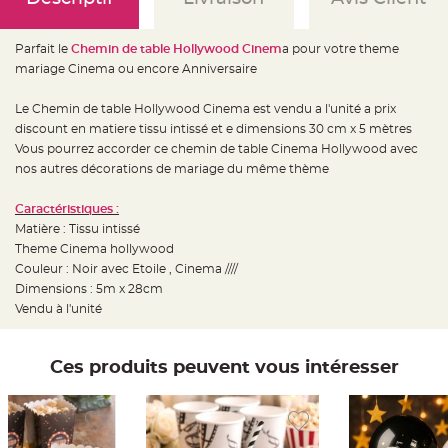
e
d
e
c
Parfait le
Chemin de table Hollywood Cinem
a pour votre theme
h
a
mariage Cinema ou encore Anniversaire
i
s
e
Le Chemin de table Hollywood Cinema est vendu a l'unité a prix
m
a
discount en matiere tissu intissé et e dimensions 30 cm x 5 mètres
r
i
Vous pourrez accorder ce chemin de table Cinema Hollywood avec
a
nos autres décorations de mariage du même thème
g
e
Caractéristiques :
L
a
Matière : Tissu intissé
n
Theme Cinema hollywood
t
e
Couleur : Noir avec Etoile , Cinema ////
r
n
Dimensions : 5m x 28cm
e
Vendu à l'unité
v
o
l
a
n
Ces produits peuvent vous intéresser
t
e
e
t
f
l
o