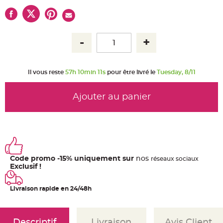
u
m
B
a
n
d
e
r
o
l
e
Il vous reste
57h 10min 11s
pour être livré le
Tuesday, 8/11
e
t
g
u
Ajouter au panier
i
r
l
a
n
d
e
m
a
r
Code promo -15% uniquement sur
nos
ré
seaux
sociaux
i
Exclusif !
a
g
e
Livraison rapide en 24/48h
H
o
u
s
s
Descriptif
Livraison
Avis Client