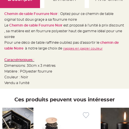
e
d
e
c
Chemin de table Fourrure Noir
: Optez pour ce chemin de table
h
a
oiginal tout doux graçe a sa fourrure noire
i
s
Le
Chemin de table Fourrure Noir
est proposé à l'unité à prix discount
e
, sa matière est en fourrure polyester haut de gamme idéal pour une
m
a
soirée
r
i
Pour une déco de table raffinée oubliez pas d'assortir le
chemin de
a
table Noire
à notre large choix de
nappes en papier couleur
g
e
Caractéristiques :
L
a
Dimensions: 30cm x 3 mètres
n
Matière : POlyester fourrure
t
e
Couleur : Noir
r
n
Vendu a l'unité
e
v
o
l
Ces produits peuvent vous intéresser
a
n
t
e
e
t
f
l
o