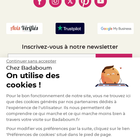
- Plan du site
- Livraison Rapide 24h
a
- Mandat Administratif
r
i
- Recrutement
a
g
e
B
o
Inscrivez-vous à notre newsletter
u
g
e
o
Inscription
Continuer sans accepter
i
Chez Badaboum
r
s
On utilise des
e
t
Espace Pro
P
cookies !
h
o
Demander un devis
t
Pour le bon fonctionnement de notre site, vous ne trouvez ici
o
p
que des cookies générés par nos partenaires dédiés à
h
l'expérience de l'utilisateur. Ils nous permettent de
o
r
comprendre ce qui marche et ce qui marche moins bien à
e
travers votre visite sur Badaboum.fr
s
Pour modifier vos préférences par la suite, cliquez sur le lien
B
o
'Préférences de cookies' situé dans le pied de page.
u