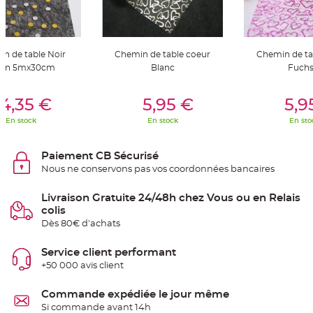
S
u
s
p
e
n
n de table Noir
Chemin de table coeur
Chemin de ta
s
i
non 5mx30cm
Blanc
Fuchs
o
n
b
er Au Panier
Ajouter Au Panier
Ajouter A
o
4,35 €
5,95 €
5,9
u
l
En stock
En stock
En sto
e
p
a
p
Paiement CB Sécurisé
i
e
Nous ne conservons pas vos coordonnées bancaires
r
T
Livraison Gratuite 24/48h chez Vous ou en Relais
a
colis
p
i
Dès 80€ d'achats
s
d
e
Service client performant
s
a
+50 000 avis client
l
l
e
Commande expédiée le jour même
e
t
Si commande avant 14h
T