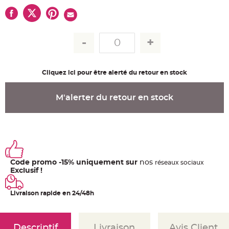
u
m
B
a
n
d
e
r
o
l
Cliquez ici pour être alerté du retour en stock
e
e
t
g
M'alerter du retour en stock
u
i
r
l
a
n
d
e
m
a
r
Code promo -15% uniquement sur
nos
ré
seaux
sociaux
i
Exclusif !
a
g
e
Livraison rapide en 24/48h
H
o
u
s
s
Descriptif
Livraison
Avis Client