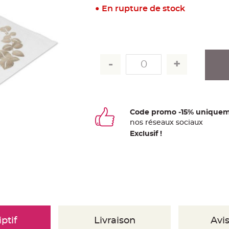
En rupture de stock
Code promo -15% uniquem
nos
ré
seaux
sociaux
Exclusif !
ptif
Livraison
Avis