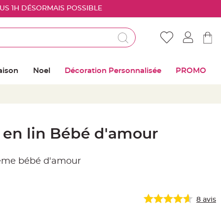
OUS 1H DÉSORMAIS POSSIBLE
Déjà client ?
Connectez vous pour retrouver vos coups de
aison
Noel
Décoration Personnalisée
PROMO
coeur
Me connecter
Mot de passe oublié ?
 en lin Bébé d'amour
Nouveau client ?
heme bébé d'amour
Créer mon compte
8
avis