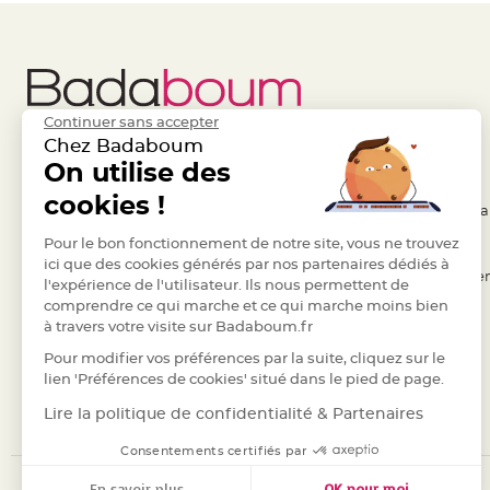
à
dragées
Contenant
Dragées
Plastique
Continuer sans accepter
Transparent
Chez Badaboum
Liens Utiles
On utilise des
Legal
Contenant
à
cookies !
- Questions / Réponses
- Conditions Généra
dragées
- Nous contacter
Pour le bon fonctionnement de notre site, vous ne trouvez
- RGPD
en
ici que des cookies générés par nos partenaires dédiés à
tulle
- Suivre une commande
- Règles de confiden
l'expérience de l'utilisateur. Ils nous permettent de
Contenant
comprendre ce qui marche et ce qui marche moins bien
- Retourner un article
- Cookies
à
à travers votre visite sur Badaboum.fr
- Paiement Sécurisé
- Plan du site
dragées
Pour modifier vos préférences par la suite, cliquez sur le
- Paiement en Plusieurs fois
en
lien 'Préférences de cookies' situé dans le pied de page.
verre
- Marques
Lire la politique de confidentialité & Partenaires
Contenant
Consentements certifiés par
à
dragées
En savoir plus
OK pour moi