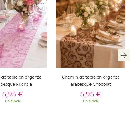
de table en organza
Chemin de table en organza
abesque Fuchsia
arabesque Chocolat
outer Au Panier
Ajouter Au Panier
5,95 €
5,95 €
En stock
En stock