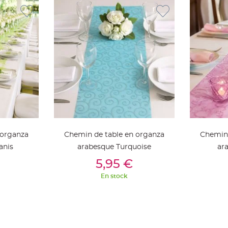
 organza
Chemin de table en organza
Chemin 
anis
arabesque Turquoise
ar
ier
Ajouter Au Panier
Aj
5,95 €
En stock