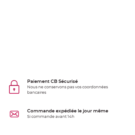
Pics
pour
Déco
Gateau
Rond
de
serviette
table
de
mariage
Contenant
Dragées
Paiement CB Sécurisé
Nous ne conservons pas vos coordonnées
Mariage
bancaires
Boite
à
dragées
Commande expédiée le jour même
Bourse
Si commande avant 14h
et
sac