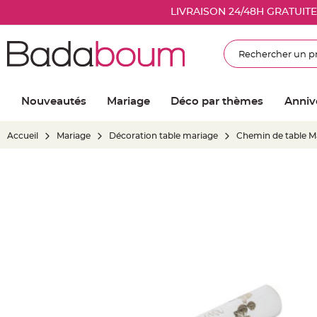
Nouveautés
LIVRAISON 24/48H GRATUIT
Mariage
Décoration
Rechercher
salle
mariage
Article
Nouveautés
Mariage
Déco par thèmes
Anniv
Lumineux
Ballon
Accueil
Mariage
Décoration table mariage
Chemin de table Ma
mariage
&
Hélium
Skip
Banderole
to
et
the
guirlande
end
mariage
of
Housse
the
de
images
chaise
gallery
mariage