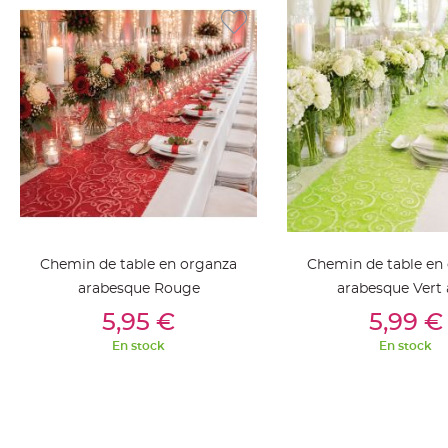
Deco
Paillette
et
Strass
Déco
Plume
Mariage
Fleurs
décoratives
Mariage
Marque
Chemin de table en organza
Chemin de table en
place
arabesque Rouge
arabesque Vert 
et
Ajouter Au Panier
Ajouter Au Pan
5,95 €
5,99 €
porte
En stock
En stock
nom
Menu,
Carte
d'Invitation