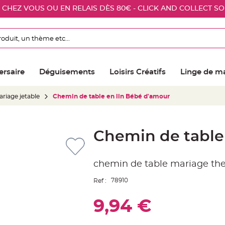
E CHEZ VOUS OU EN RELAIS DÈS 80€ - CLICK AND COLLECT S
ersaire
Déguisements
Loisirs Créatifs
Linge de m
riage jetable
Chemin de table en lin Bébé d'amour
Chemin de table
chemin de table mariage t
78910
Ref :
9,94 €