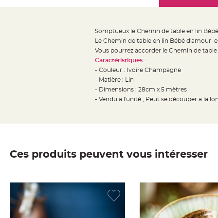
Mariage
the
Décoration
images
table
gallery
Somptueux le Chemin de table en lin Béb
mariage
Le Chemin de table en lin Bébé d'amour est
Bougeoirs
Vous pourrez accorder le Chemin de tabl
et
Caractéristiques :
- Couleur : Ivoire Champagne
Photophores
- Matière : Lin
Bougie
- Dimensions : 28cm x 5 mètres
décoration
- Vendu a l'unité , Peut se découper a la l
Centre
de
table
&
Ces produits peuvent vous intéresser
Vase
Mariage
Chemin
de
table
Mariage