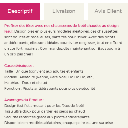
e
d
e
Descriptif
Livraison
Avis Client
c
h
a
i
s
Profitez des fêtes avec nos chaussettes de Noël chaudes au design
e
festif.
Disponibles en plusieurs modèles aléatoires, ces chaussettes
m
a
sont douces et moelleuses, parfaites pour l'hiver. Avec des picots
r
i
antidérapants, elles sont idéales pour éviter de glisser, tout en offrant
a
un confort maximal. Commandez dès maintenant sur Badaboum à
g
e
un prix pas cher !
L
a
Caractéristiques :
n
Taille : Unique (convient aux adultes et enfants)
t
e
Modèle : Aléatoire (Renne, Père Noël, Ho Ho Ho, etc.)
r
n
Matériau : Doux et chaud
e
Fonction : Picots antidérapants pour plus de sécurité
v
o
l
a
Avantages du Produit :
n
Design festif et amusant pour les fêtes de Noël
t
e
Tissu ultra doux pour garder les pieds au chaud
e
t
Sécurité renforcée grâce aux picots antidérapants
f
Disponible en modèles aléatoires, chaque paire est une surprise
l
o