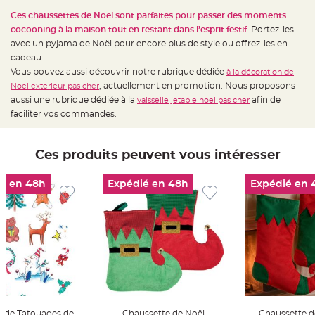
t
t
Ces chaussettes de Noël sont parfaites pour passer des moments
a
cocooning à la maison tout en restant dans l’esprit festif
. Portez-les
n
t
avec un pyjama de Noël pour encore plus de style ou offrez-les en
e
cadeau.
N
Vous pouvez aussi découvrir notre rubrique dédiée
à la décoration de
o
, actuellement en promotion. Nous proposons
Noel exterieur pas cher
e
u
aussi une rubrique dédiée à la
afin de
vaisselle jetable noel pas cher
d
h
faciliter vos commandes.
o
u
s
s
Ces produits peuvent vous intéresser
e
d
e
c
é en 48h
Expédié en 48h
Expédié en 
h
a
i
s
e
d
e
M
a
r
i
a
g
e
 de Tatouages de
Chaussette de Noël
Chaussette d