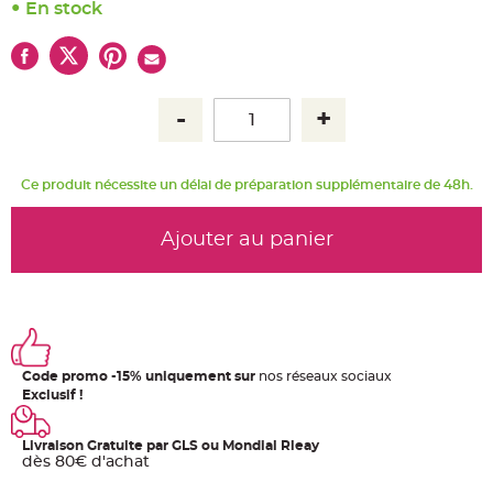
u
En stock
m
B
a
n
d
e
r
o
l
e
e
t
Ce produit nécessite un délai de préparation supplémentaire de 48h.
g
u
i
Ajouter au panier
r
l
a
n
d
e
m
a
r
i
a
Code promo -15% uniquement sur
nos réseaux sociaux
g
Exclusif !
e
H
o
Livraison Gratuite par GLS ou Mondial Rleay
u
dès 80€ d'achat
s
s