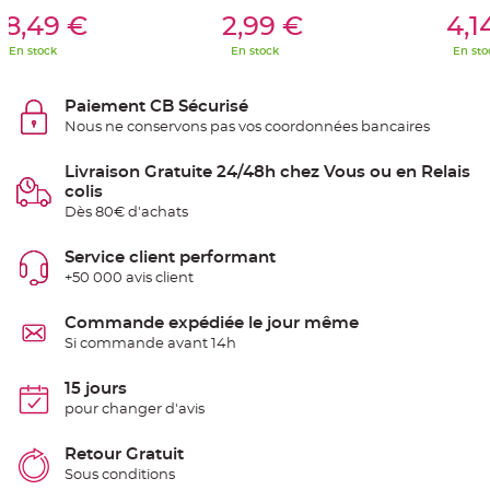
er Au Panier
Ajouter Au Panier
Ajouter A
e
18,49 €
2,99 €
4,1
n
t
u
En stock
En stock
En sto
r
e
M
a
Paiement CB Sécurisé
r
Nous ne conservons pas vos coordonnées bancaires
i
a
g
e
Livraison Gratuite 24/48h chez Vous ou en Relais
colis
D
Dès 80€ d'achats
é
c
Service client performant
o
+50 000 avis client
r
a
t
Commande expédiée le jour même
i
Si commande avant 14h
o
n
15 jours
t
pour changer d'avis
a
b
l
Retour Gratuit
e
Sous conditions
m