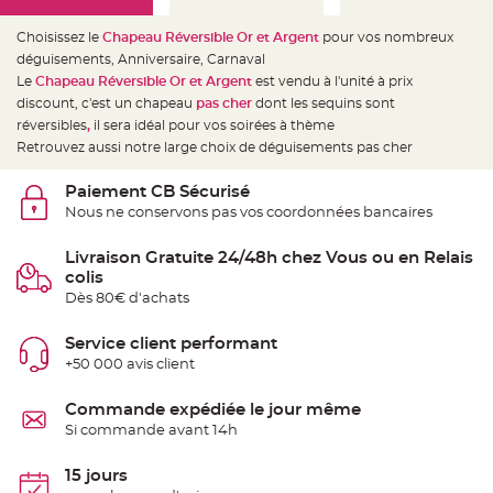
e
d
e
Choisissez le
Chapeau Réversible Or et Argent
pour vos nombreux
c
h
déguisements, Anniversaire, Carnaval
a
Le
Chapeau Réversible Or et Argent
est vendu à l'unité à prix
i
s
discount, c'est un chapeau
pas cher
dont les sequins sont
e
m
réversibles
,
il sera idéal pour vos soirées à thème
a
Retrouvez aussi notre large choix de déguisements pas cher
r
i
a
g
Paiement CB Sécurisé
e
Nous ne conservons pas vos coordonnées bancaires
L
a
Livraison Gratuite 24/48h chez Vous ou en Relais
n
colis
t
e
Dès 80€ d'achats
r
n
e
Service client performant
v
o
+50 000 avis client
l
a
n
Commande expédiée le jour même
t
e
Si commande avant 14h
e
t
f
15 jours
l
o