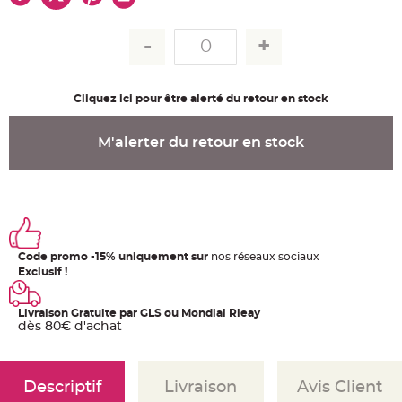
u
m
B
a
n
d
e
r
Cliquez ici pour être alerté du retour en stock
o
l
e
e
M'alerter du retour en stock
t
g
u
i
r
l
a
n
d
e
Code promo -15% uniquement sur
nos réseaux sociaux
m
a
Exclusif !
r
i
a
g
Livraison Gratuite par GLS ou Mondial Rleay
e
dès 80€ d'achat
H
o
u
s
Descriptif
Livraison
Avis Client
s