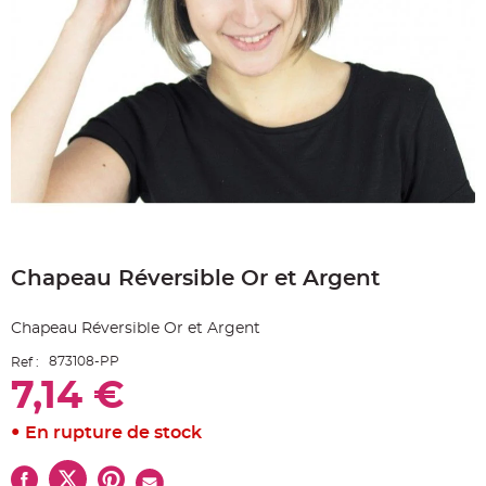
e
A
r
t
i
c
l
e
L
u
m
i
n
e
u
x
Skip
B
to
a
Chapeau Réversible Or et Argent
the
l
beginning
l
o
of
n
Chapeau Réversible Or et Argent
the
m
a
images
r
873108-PP
Ref :
gallery
i
7,14 €
a
g
e
&
En rupture de stock
H
é
l
i