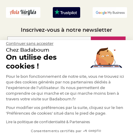
- Recrutement
S
u
s
p
e
n
s
i
Inscrivez-vous à notre newsletter
o
n
b
o
Inscription
Continuer sans accepter
u
l
Chez Badaboum
e
p
On utilise des
a
Espace Pro
p
cookies !
i
e
r
Demander un devis
Pour le bon fonctionnement de notre site, vous ne trouvez ici
que des cookies générés par nos partenaires dédiés à
T
a
l'expérience de l'utilisateur. Ils nous permettent de
p
comprendre ce qui marche et ce qui marche moins bien à
i
s
travers votre visite sur Badaboum.fr
d
e
Pour modifier vos préférences par la suite, cliquez sur le lien
s
a
'Préférences de cookies' situé dans le pied de page.
l
l
Lire la politique de confidentialité & Partenaires
e
RGPD
e
t
Consentements certifiés par
T