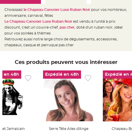
e
d
e
Choisissez
le Chapeau Canotier Luxe Ruban Noir
pour vos nombreux,
c
h
anniversaire, carnaval, fêtes
a
Le Chapeau Canotier Luxe Ruban Noir
est vendu à l'unité à prix
i
s
discount, c'est un couvre-chef,
pas cher
, doté d'un ruban noir, idéal
e
m
pour vos soirées à thèmes
a
Retrouvez aussi notre large choix de déguisements, accessoires,
r
i
chapeaux, casque et perruque pas cher
a
g
e
Ces produits peuvent vous intéresser
L
a
n
t
é en 48h
Expédié en 48h
Expédié en 
e
r
n
e
v
o
l
a
n
t
e
e
t
f
l
net Jamaïcain
Serre Tête Ailes d'Ange
Chapeau Bo
o