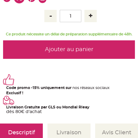
u
m
B
a
n
d
e
r
Ce produit nécessite un délai de préparation supplémentaire de 48h.
o
l
e
e
Ajouter au panier
t
g
u
i
r
l
a
n
d
e
Code promo -15% uniquement sur
nos réseaux sociaux
m
a
Exclusif !
r
i
a
g
Livraison Gratuite par GLS ou Mondial Rleay
e
dès 80€ d'achat
H
o
u
s
Descriptif
Livraison
Avis Client
s