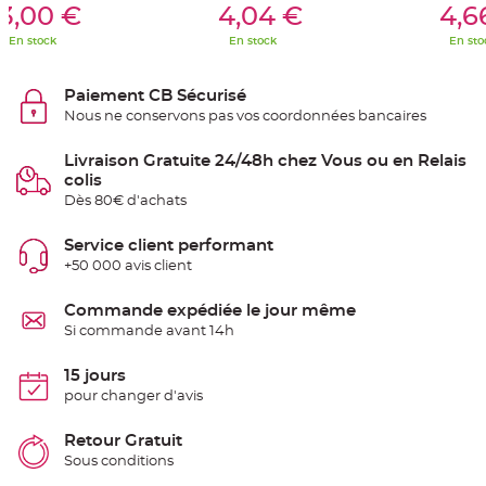
S
3,00 €
4,04 €
4,6
u
s
En stock
En stock
En sto
p
e
n
s
Paiement CB Sécurisé
i
o
Nous ne conservons pas vos coordonnées bancaires
n
b
o
Livraison Gratuite 24/48h chez Vous ou en Relais
u
l
colis
e
Dès 80€ d'achats
p
a
p
i
Service client performant
e
+50 000 avis client
r
T
Commande expédiée le jour même
a
p
Si commande avant 14h
i
s
d
15 jours
e
s
pour changer d'avis
a
l
l
Retour Gratuit
e
e
Sous conditions
t
T