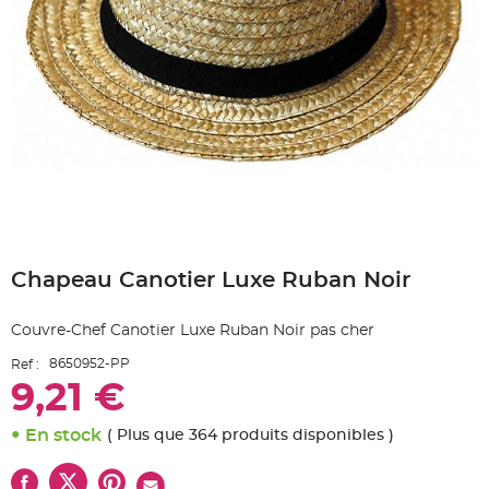
e
A
r
t
i
c
l
e
L
u
m
i
n
e
u
x
Skip
B
to
a
Chapeau Canotier Luxe Ruban Noir
the
l
beginning
l
o
of
n
Couvre-Chef Canotier Luxe Ruban Noir pas cher
the
m
a
images
r
8650952-PP
Ref :
gallery
i
9,21 €
a
g
e
&
En stock
( Plus que 364 produits disponibles )
H
é
l
i