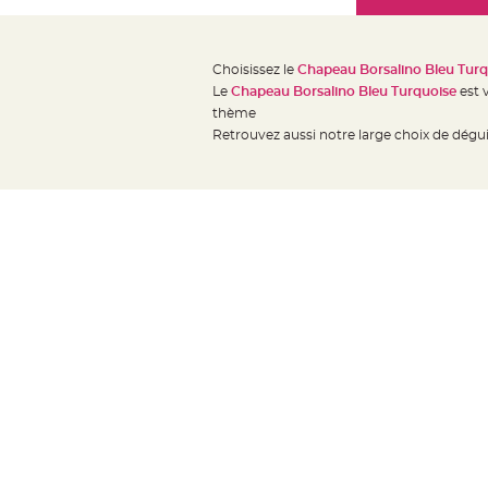
Mariage
the
Décoration
images
table
gallery
Choisissez le
Chapeau Borsalino Bleu Turq
mariage
Le
Chapeau Borsalino Bleu Turquoise
est 
Bougeoirs
thème
et
Retrouvez aussi notre large choix de dég
Photophores
Bougie
décoration
Centre
de
table
&
Vase
Mariage
Chemin
de
table
Mariage