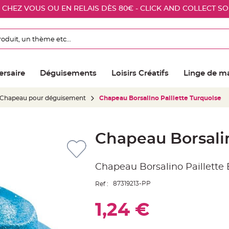
E CHEZ VOUS OU EN RELAIS DÈS 80€ - CLICK AND COLLECT S
ersaire
Déguisements
Loisirs Créatifs
Linge de m
Chapeau pour déguisement
Chapeau Borsalino Paillette Turquoise
Chapeau Borsalin
Chapeau Borsalino Paillette 
87319213-PP
Ref :
1,24 €