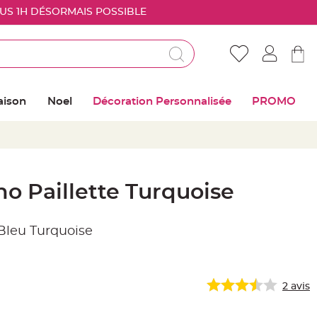
OUS 1H DÉSORMAIS POSSIBLE
Déjà client ?
Connectez vous pour retrouver vos coups de
aison
Noel
Décoration Personnalisée
PROMO
coeur
Me connecter
Mot de passe oublié ?
o Paillette Turquoise
Nouveau client ?
Bleu Turquoise
Créer mon compte
2
avis