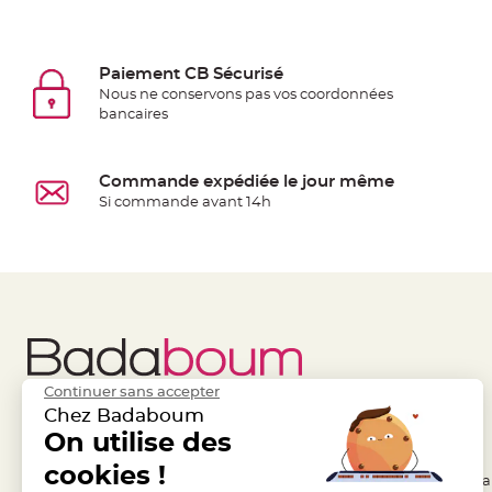
jetable
Chevalet
de
Paiement CB Sécurisé
table
Nous ne conservons pas vos coordonnées
bancaires
Mariage
Colombe,
Papillon,
Commande expédiée le jour même
Cage
Si commande avant 14h
oiseau
Confettis
et
Pétale
de
rose
Déco
Continuer sans accepter
Ardoise
Chez Badaboum
Déco
Liens Utiles
On utilise des
Legal
Naturelle
cookies !
- Questions / Réponses
- Conditions Généra
Mariage