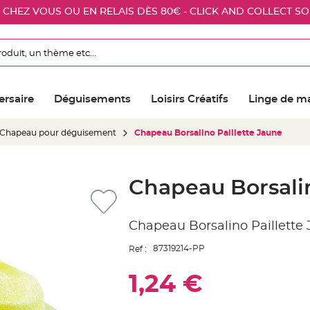
E CHEZ VOUS OU EN RELAIS DÈS 80€ - CLICK AND COLLECT S
ersaire
Déguisements
Loisirs Créatifs
Linge de m
Chapeau pour déguisement
Chapeau Borsalino Paillette Jaune
Chapeau Borsalin
Chapeau Borsalino Paillette
87319214-PP
Ref :
1,24 €