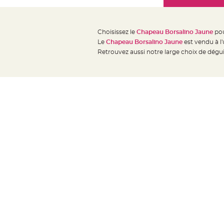
Mariage
the
Décoration
images
table
gallery
Choisissez le
Chapeau Borsalino Jaune
pou
mariage
Le
Chapeau Borsalino Jaune
est vendu à l
Bougeoirs
Retrouvez aussi notre large choix de dég
et
Photophores
Bougie
décoration
Centre
de
table
&
Vase
Mariage
Chemin
de
table
Mariage