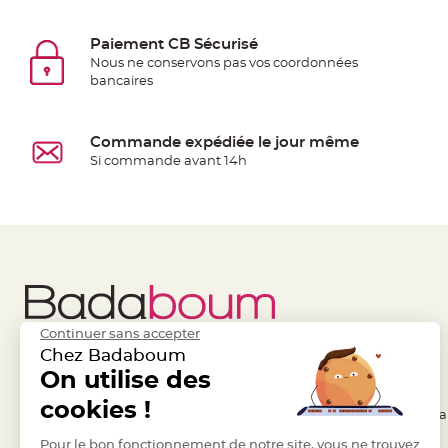
jetable
Chevalet
Paiement CB Sécurisé
de
Nous ne conservons pas vos coordonnées
bancaires
table
Mariage
Colombe,
Commande expédiée le jour même
Papillon,
Si commande avant 14h
Cage
oiseau
Confettis
et
Pétale
de
rose
Continuer sans accepter
Déco
Chez Badaboum
Ardoise
Liens Utiles
On utilise des
Legal
Déco
cookies !
- Questions / Réponses
- Conditions Généra
Naturelle
Mariage
- Nous contacter
Pour le bon fonctionnement de notre site, vous ne trouvez
- RGPD