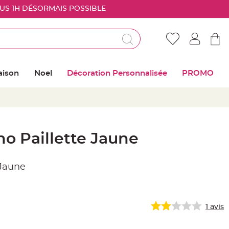
OUS 1H DÉSORMAIS POSSIBLE
Déjà client ?
Connectez vous pour retrouver vos coups de
aison
Noel
Décoration Personnalisée
PROMO
coeur
Me connecter
Mot de passe oublié ?
o Paillette Jaune
Nouveau client ?
 Jaune
Créer mon compte
1
avis