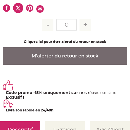
u
m
B
a
n
d
e
r
o
l
e
Cliquez ici pour être alerté du retour en stock
e
t
g
M'alerter du retour en stock
u
i
r
l
a
n
d
e
m
a
r
Code promo -15% uniquement sur
nos
ré
seaux
sociaux
i
Exclusif !
a
g
e
Livraison rapide en 24/48h
H
o
u
s
s
Descriptif
Livraison
Avis Client