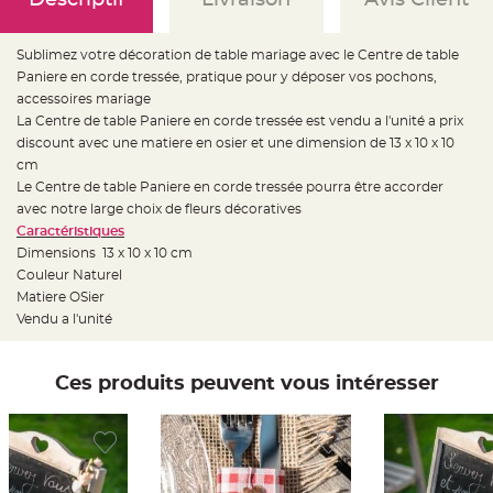
e
d
e
c
Sublimez votre décoration de table mariage avec le Centre de table
h
a
Paniere en corde tressée, pratique pour y déposer vos pochons,
i
s
accessoires mariage
e
La Centre de table Paniere en corde tressée est vendu a l'unité a prix
m
a
discount avec une matiere en osier et une dimension de 13 x 10 x 10
r
i
cm
a
Le Centre de table Paniere en corde tressée pourra être accorder
g
e
avec notre large choix de fleurs décoratives
Caractéristiques
L
a
Dimensions 13 x 10 x 10 cm
n
Couleur Naturel
t
e
Matiere OSier
r
n
Vendu a l'unité
e
v
o
l
Ces produits peuvent vous intéresser
a
n
t
e
e
t
f
l
o