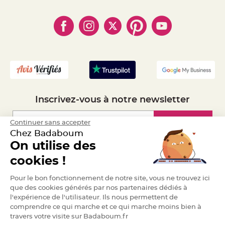
- Qui somme-nous ?
e
- Paiement en Plusieurs fois
- Cookies
n
- Obtenez des Remises
t
- Marques
u
- Plan du site
- Livraison Rapide 24h
r
e
- Mandat Administratif
M
a
- Recrutement
r
i
a
g
e
D
Inscrivez-vous à notre newsletter
é
c
o
Inscription
Continuer sans accepter
r
Chez Badaboum
a
On utilise des
t
Espace Pro
i
cookies !
o
n
Demander un devis
Pour le bon fonctionnement de notre site, vous ne trouvez ici
t
que des cookies générés par nos partenaires dédiés à
a
b
l'expérience de l'utilisateur. Ils nous permettent de
l
comprendre ce qui marche et ce qui marche moins bien à
e
travers votre visite sur Badaboum.fr
m