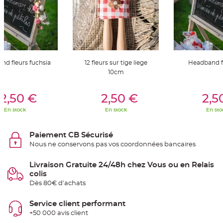
t
t
a
n
t
e
N
o
e
nd fleurs fuchsia
12 fleurs sur tige liege
Headband fl
u
10cm
d
h
o
er Au Panier
Ajouter Au Panier
Ajouter A
u
2,50 €
2,50 €
2,5
s
s
e
En stock
En stock
En sto
d
e
c
h
Paiement CB Sécurisé
a
Nous ne conservons pas vos coordonnées bancaires
i
s
e
d
Livraison Gratuite 24/48h chez Vous ou en Relais
e
colis
M
a
Dès 80€ d'achats
r
i
a
Service client performant
g
e
+50 000 avis client