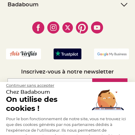
- Retourner un article
e
- RGPD
Badaboum
n
- Paiement Sécurisé
t
- Règles de confidentialité
- Qui somme-nous ?
u
- Paiement en Plusieurs fois
r
- Cookies
- Obtenez des Remises
e
M
- Marques
- Plan du site
- Livraison Rapide 24h
a
r
- Mandat Administratif
i
a
- Recrutement
g
e
D
é
c
Inscrivez-vous à notre newsletter
o
r
a
Inscription
Continuer sans accepter
t
Chez Badaboum
i
o
On utilise des
n
Espace Pro
cookies !
t
a
Demander un devis
b
Pour le bon fonctionnement de notre site, vous ne trouvez ici
l
que des cookies générés par nos partenaires dédiés à
e
l'expérience de l'utilisateur. Ils nous permettent de
m