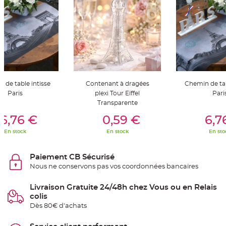
t
t
a
n
t
e
N
o
e
u
d
h
 de table intisse
Contenant à dragées
Chemin de tab
o
u
Paris
plexi Tour Eiffel
Pari
s
Transparente
s
er Au Panier
Ajouter Au Panier
Ajouter A
e
d
6,76 €
0,59 €
6,7
e
c
En stock
En stock
En sto
h
a
i
s
Paiement CB Sécurisé
e
d
Nous ne conservons pas vos coordonnées bancaires
e
M
a
Livraison Gratuite 24/48h chez Vous ou en Relais
r
i
colis
a
Dès 80€ d'achats
g
e