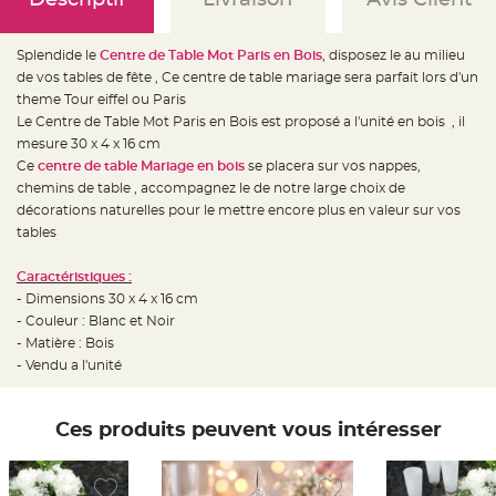
e
d
e
c
Splendide le
Centre de Table Mot Paris en Bois
, disposez le au milieu
h
a
de vos tables de fête , Ce centre de table mariage sera parfait lors d'un
i
s
theme Tour eiffel ou Paris
e
Le Centre de Table Mot Paris en Bois est proposé a l'unité en bois , il
m
a
mesure 30 x 4 x 16 cm
r
i
Ce
centre de table Mariage en bois
se placera sur vos nappes,
a
chemins de table , accompagnez le de notre large choix de
g
e
décorations naturelles pour le mettre encore plus en valeur sur vos
tables
L
a
n
Caractéristiques :
t
e
- Dimensions 30 x 4 x 16 cm
r
n
- Couleur : Blanc et Noir
e
- Matière : Bois
v
o
- Vendu a l'unité
l
a
n
t
e
Ces produits peuvent vous intéresser
e
t
f
l
o