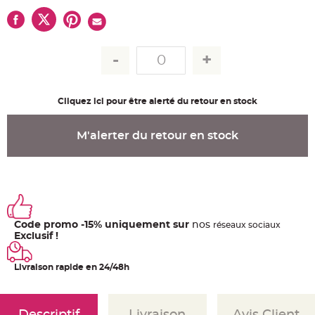
u
m
B
a
n
d
e
r
o
l
e
Cliquez ici pour être alerté du retour en stock
e
t
g
M'alerter du retour en stock
u
i
r
l
a
n
d
e
m
a
r
Code promo -15% uniquement sur
nos
ré
seaux
sociaux
i
Exclusif !
a
g
e
Livraison rapide en 24/48h
H
o
u
s
s
Descriptif
Livraison
Avis Client