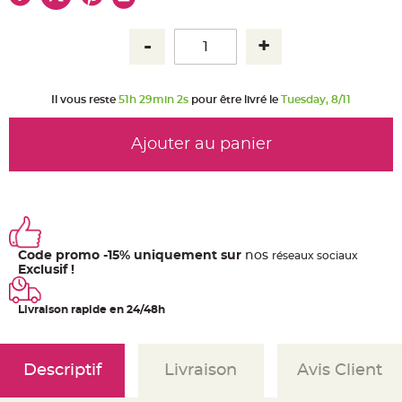
u
m
B
a
n
d
e
r
Il vous reste
51h 29min 2s
pour être livré le
Tuesday, 8/11
o
l
e
e
Ajouter au panier
t
g
u
i
r
l
a
n
d
e
Code promo -15% uniquement sur
nos
ré
seaux
sociaux
m
a
Exclusif !
r
i
a
Livraison rapide en 24/48h
g
e
H
o
Descriptif
Livraison
Avis Client
u
s
s