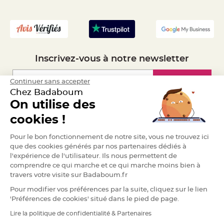
a
- Recrutement
r
i
a
g
e
Inscrivez-vous à notre newsletter
B
o
u
Inscription
Continuer sans accepter
g
e
Chez Badaboum
o
On utilise des
i
r
Espace Pro
s
cookies !
e
t
P
Demander un devis
Pour le bon fonctionnement de notre site, vous ne trouvez ici
h
o
que des cookies générés par nos partenaires dédiés à
t
l'expérience de l'utilisateur. Ils nous permettent de
o
p
comprendre ce qui marche et ce qui marche moins bien à
h
o
travers votre visite sur Badaboum.fr
r
e
Pour modifier vos préférences par la suite, cliquez sur le lien
s
'Préférences de cookies' situé dans le pied de page.
B
Lire la politique de confidentialité & Partenaires
o
RGPD
u