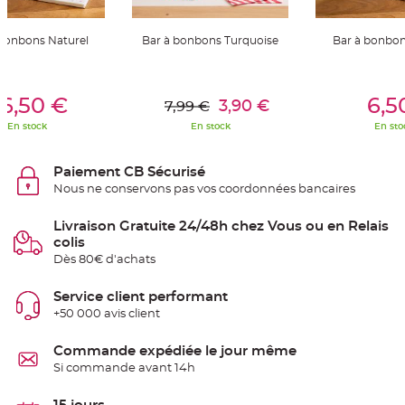
S
u
s
p
 bonbons Naturel
Bar à bonbons Turquoise
Bar à bonbon
e
n
s
i
er Au Panier
Ajouter Au Panier
Ajouter A
o
6,50 €
6,5
3,90 €
n
7,99 €
b
o
En stock
En stock
En sto
u
l
e
p
Paiement CB Sécurisé
a
Nous ne conservons pas vos coordonnées bancaires
p
i
e
r
Livraison Gratuite 24/48h chez Vous ou en Relais
colis
T
Dès 80€ d'achats
a
p
i
Service client performant
s
d
+50 000 avis client
e
s
a
Commande expédiée le jour même
l
l
Si commande avant 14h
e
e
t
T