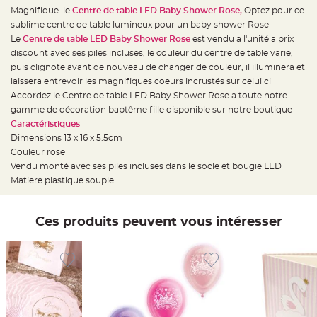
e
Magnifique le
Centre de table LED Baby Shower Rose,
Optez pour ce
d
e
sublime centre de table lumineux pour un baby shower Rose
c
h
Le
Centre de table LED Baby Shower Rose
est vendu a l'unité a prix
a
discount avec ses piles incluses, le couleur du centre de table varie,
i
s
puis clignote avant de nouveau de changer de couleur, il illuminera et
e
m
laissera entrevoir les magnifiques coeurs incrustés sur celui ci
a
Accordez le Centre de table LED Baby Shower Rose a toute notre
r
i
gamme de décoration baptême fille disponible sur notre boutique
a
g
Caractéristiques
e
Dimensions 13 x 16 x 5.5cm
Couleur rose
L
a
Vendu monté avec ses piles incluses dans le socle et bougie LED
n
t
Matiere plastique souple
e
r
n
e
Ces produits peuvent vous intéresser
v
o
l
a
n
t
e
e
t
f
l
o