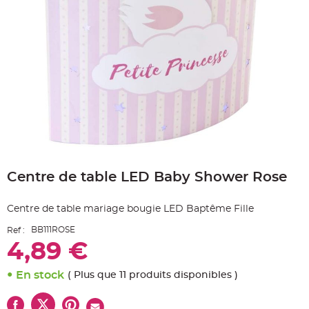
e
A
r
t
i
c
l
e
L
u
m
i
n
e
u
x
Skip
B
to
a
Centre de table LED Baby Shower Rose
the
l
beginning
l
o
of
n
Centre de table mariage bougie LED Baptême Fille
the
m
a
images
r
BB111ROSE
Ref :
gallery
i
4,89 €
a
g
e
&
En stock
( Plus que 11 produits disponibles )
H
é
l
i