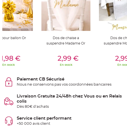
t
t
a
n
t
e
N
o
e
 pour ballon Or
Dos de chaise a
Dos de ch
u
d
suspendre Madame Or
suspendre Mo
h
o
u
er Au Panier
Ajouter Au Panier
Ajouter A
s
1,98 €
2,99 €
2,9
s
e
En stock
En stock
En sto
d
e
c
h
Paiement CB Sécurisé
a
i
Nous ne conservons pas vos coordonnées bancaires
s
e
d
Livraison Gratuite 24/48h chez Vous ou en Relais
e
M
colis
a
r
Dès 80€ d'achats
i
a
g
Service client performant
e
+50 000 avis client