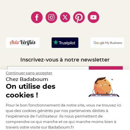
- Paiement Sécurisé
- Règles de confidentialité
- Qui somme-nous ?
e
n
- Paiement en Plusieurs fois
- Cookies
- Obtenez des Remises
t
u
- Marques
- Plan du site
r
- Livraison Rapide 24h
e
M
- Mandat Administratif
a
r
- Recrutement
i
a
g
e
D
Inscrivez-vous à notre newsletter
é
c
o
Inscription
Continuer sans accepter
r
Chez Badaboum
a
t
On utilise des
i
Espace Pro
cookies !
o
n
Demander un devis
t
Pour le bon fonctionnement de notre site, vous ne trouvez ici
a
que des cookies générés par nos partenaires dédiés à
b
l'expérience de l'utilisateur. Ils nous permettent de
l
comprendre ce qui marche et ce qui marche moins bien à
e
travers votre visite sur Badaboum.fr
m