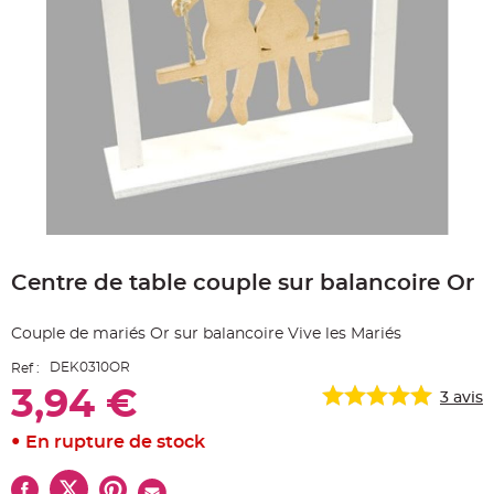
e
A
r
t
i
c
l
e
L
u
m
i
n
e
u
x
Skip
B
to
a
Centre de table couple sur balancoire Or
the
l
beginning
l
o
of
n
Couple de mariés Or sur balancoire Vive les Mariés
the
m
a
images
r
DEK0310OR
Ref :
gallery
i
a
3,94 €
3
avis
g
e
&
En rupture de stock
H
é
l
i