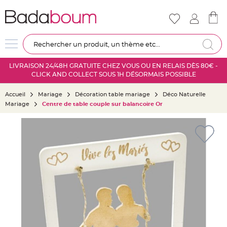
Nouveautés
Mariage
D
Re
é
c
LIVRAISON 24/48H GRATUITE CHEZ VOUS OU EN RELAIS DÈS 80€ -
o
CLICK AND COLLECT SOUS 1H DÉSORMAIS POSSIBLE
r
a
Accueil
Mariage
Décoration table mariage
Déco Naturelle
t
Mariage
Centre de table couple sur balancoire Or
i
o
Skip
n
to
s
the
a
end
l
of
l
the
e
images
m
gallery
a
r
i
a
g