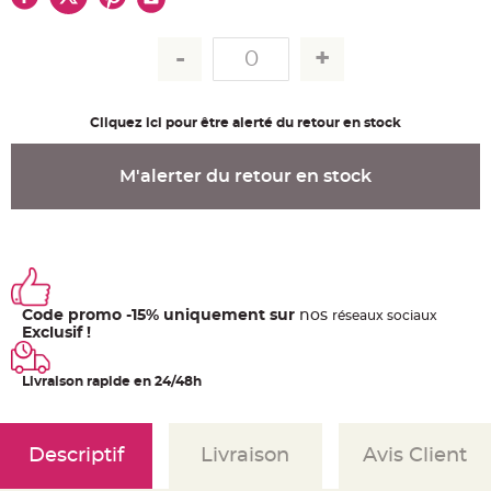
u
m
B
a
n
d
e
r
Cliquez ici pour être alerté du retour en stock
o
l
e
e
M'alerter du retour en stock
t
g
u
i
r
l
a
n
d
e
Code promo -15% uniquement sur
nos
m
ré
seaux
sociaux
a
Exclusif !
r
i
a
g
Livraison rapide en 24/48h
e
H
o
Descriptif
Livraison
Avis Client
u
s
s