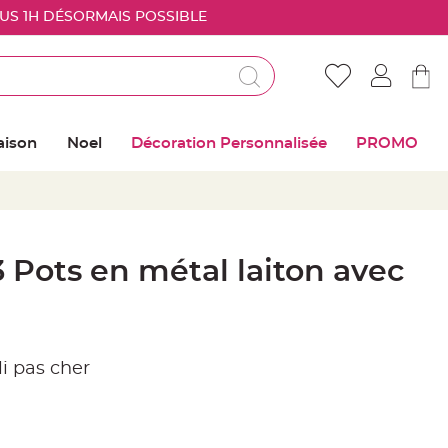
OUS 1H DÉSORMAIS POSSIBLE
Déjà client ?
Connectez vous pour retrouver vos coups de
aison
Noel
Décoration Personnalisée
PROMO
coeur
Me connecter
Mot de passe oublié ?
3 Pots en métal laiton avec
Nouveau client ?
Créer mon compte
li pas cher