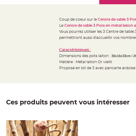
Mariage
the
Décoration
images
table
gallery
Coup de coeur sur le
Centre de table 3 Pot
mariage
Le
Centre de table 3 Pots en métal laiton 
Bougeoirs
Vous pourrez utiliser les 3 Centre de tabl
et
permettront aussi d'accueillir vos nombreus
Photophores
Caractéristiques :
Bougie
Dimensions des pots laiton :
30x16x33cm / 2
décoration
Matière : Métal laiton Or vieilli
Centre
Proposé en lot de 3 avec pancarte ardoise
de
table
&
Vase
Ces produits peuvent vous intéresser
Mariage
Chemin
de
table
Mariage