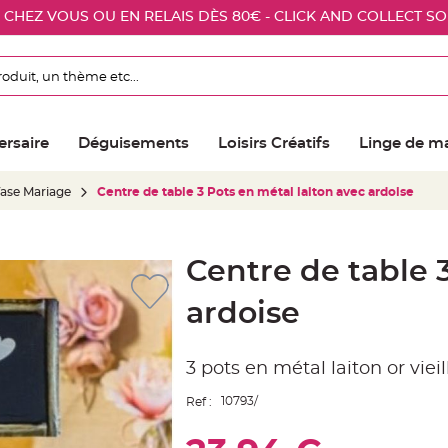
E CHEZ VOUS OU EN RELAIS DÈS 80€ - CLICK AND COLLECT S
ersaire
Déguisements
Loisirs Créatifs
Linge de m
Vase Mariage
Centre de table 3 Pots en métal laiton avec ardoise
Centre de table 
ardoise
3 pots en métal laiton or vieil
10793/
Ref :