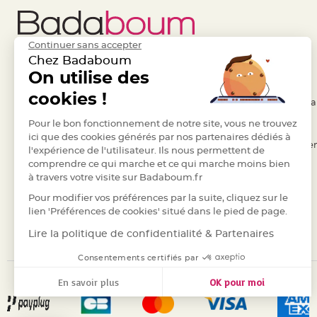
Pics
pour
Déco
Continuer sans accepter
Gateau
Chez Badaboum
Rond
Liens Utiles
On utilise des
Legal
de
cookies !
- Questions / Réponses
- Conditions Généra
serviette
table
- Nous contacter
Pour le bon fonctionnement de notre site, vous ne trouvez
- RGPD
de
ici que des cookies générés par nos partenaires dédiés à
- Suivre une commande
- Règles de confiden
l'expérience de l'utilisateur. Ils nous permettent de
mariage
comprendre ce qui marche et ce qui marche moins bien
- Retourner un article
- Cookies
Contenant
à travers votre visite sur Badaboum.fr
- Paiement Sécurisé
- Plan du site
Dragées
Pour modifier vos préférences par la suite, cliquez sur le
Mariage
- Paiement en Plusieurs fois
lien 'Préférences de cookies' situé dans le pied de page.
Boite
- Marques
Lire la politique de confidentialité & Partenaires
à
dragées
Consentements certifiés par
Bourse
En savoir plus
OK pour moi
et
Axeptio consent
Plateforme de Gestion du Consentement : Personnalisez vos
sac