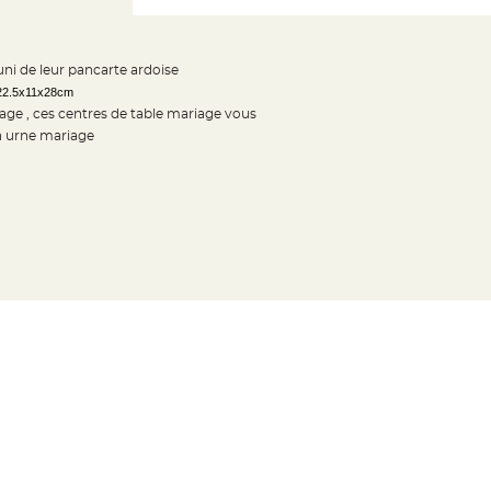
uni de leur pancarte ardoise
22.5x11x28cm
tage , ces centres de table mariage vous
en urne mariage