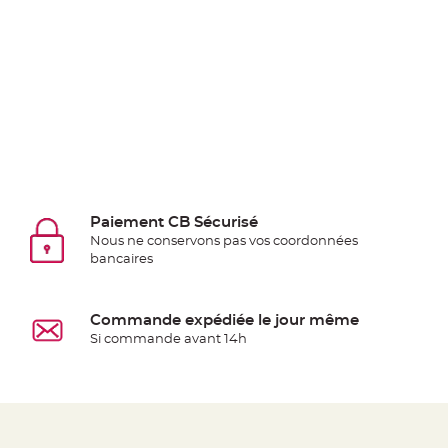
Deco
Paillette
et
Strass
Déco
Plume
Mariage
Fleurs
décoratives
Paiement CB Sécurisé
Mariage
Nous ne conservons pas vos coordonnées
Marque
bancaires
place
et
Commande expédiée le jour même
porte
Si commande avant 14h
nom
Menu,
Carte
d'Invitation