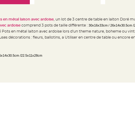
s en métal laiton avec ardoise
, un lot de 3 centre de table en laiton Doré m
avec ardoise
comprend 3 pots de taille différente :
30x16x33cm / 26x14x30.5cm /
e 3 Pots en métal laiton avec ardoise lors d'un theme nature, boheme ou vin
es décorations : fleurs, ballotins, a Utiliser en centre de table ou encore 
6x14x30.5cm /22.5x11x28cm