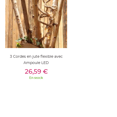
jetable
Chevalet
de
table
Mariage
Colombe,
Papillon,
Cage
oiseau
3 Cordes en jute flexible avec
Confettis
Ampoule LED
et
Ajouter Au Panier
26,59 €
Pétale
de
En stock
rose
Déco
Ardoise
Déco
Naturelle
Mariage