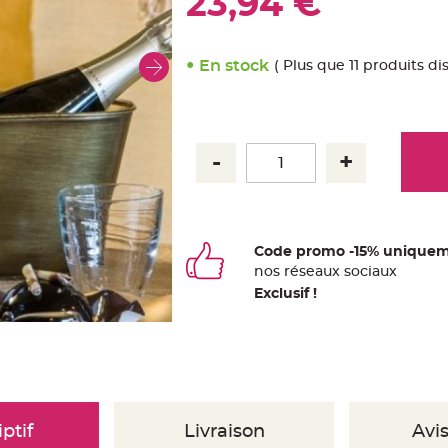
23,94 €
En stock
( Plus que 11 produits di
Code promo -15% uniquem
nos
ré
seaux
sociaux
Exclusif !
ptif
Livraison
Avis