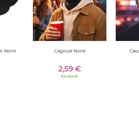
r Noire
Cagoule Noire
Casq
ier
Ajouter Au Panier
Aj
2,59 €
En stock