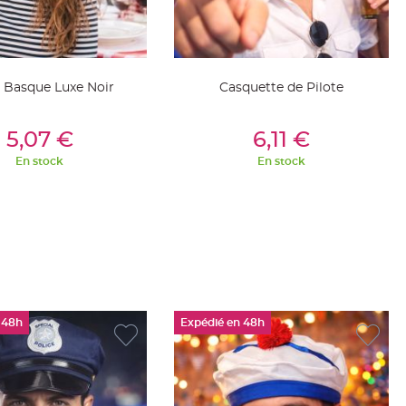
 Basque Luxe Noir
Casquette de Pilote
outer Au Panier
Ajouter Au Panier
5,07 €
6,11 €
En stock
En stock
 48h
Expédié en 48h