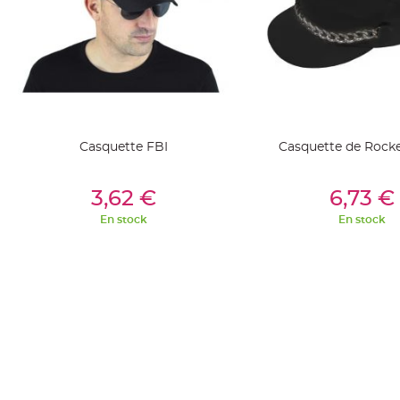
Deco
Paillette
et
Strass
Déco
Plume
Mariage
Casquette FBI
Casquette de Rocke
Fleurs
décoratives
Ajouter Au Panier
Ajouter Au Pan
3,62 €
6,73 €
Mariage
En stock
En stock
Marque
place
et
porte
nom
Menu,
Carte
d'Invitation