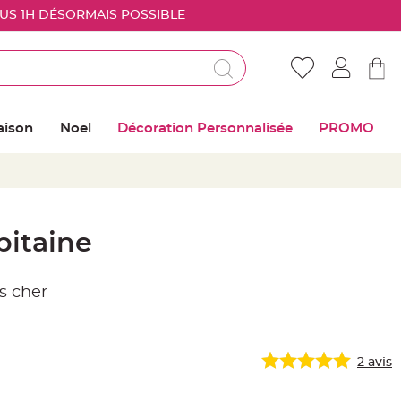
OUS 1H DÉSORMAIS POSSIBLE
Déjà client ?
Connectez vous pour retrouver vos coups de
aison
Noel
Décoration Personnalisée
PROMO
coeur
Me connecter
Mot de passe oublié ?
pitaine
Nouveau client ?
s cher
Créer mon compte
2
avis