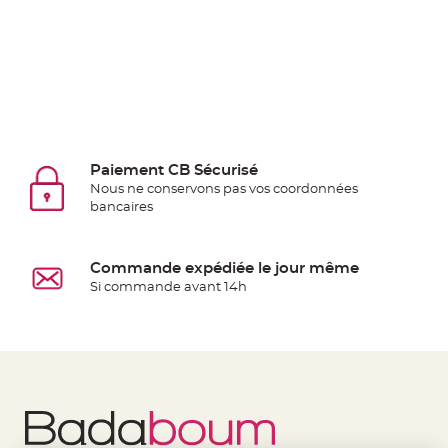
Pics
pour
Déco
Gateau
Rond
de
serviette
Paiement CB Sécurisé
table
Nous ne conservons pas vos coordonnées
de
bancaires
mariage
Contenant
Dragées
Commande expédiée le jour même
Si commande avant 14h
Mariage
Boite
à
dragées
Bourse
et
sac