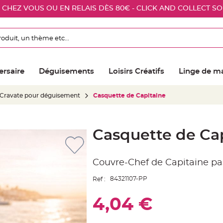
E CHEZ VOUS OU EN RELAIS DÈS 80€ - CLICK AND COLLECT S
ersaire
Déguisements
Loisirs Créatifs
Linge de m
Cravate pour déguisement
Casquette de Capitaine
Casquette de Ca
Couvre-Chef de Capitaine pa
84321107-PP
Ref :
4,04 €