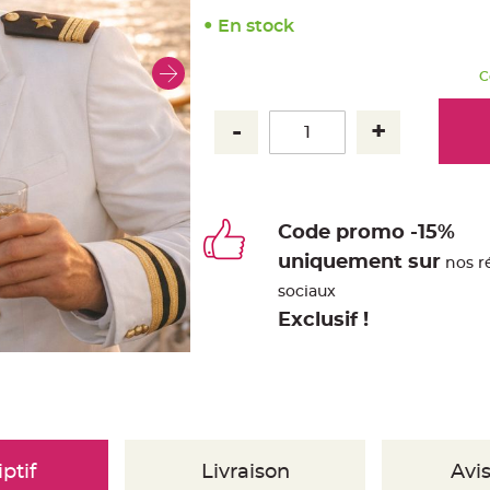
En stock
C
Code promo -15%
uniquement sur
nos r
sociaux
Exclusif !
ptif
Livraison
Avis