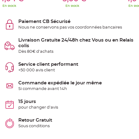
S
u
En stock
En stock
En sto
s
p
e
n
Paiement CB Sécurisé
s
Nous ne conservons pas vos coordonnées bancaires
i
o
n
b
Livraison Gratuite 24/48h chez Vous ou en Relais
o
colis
u
l
Dès 80€ d'achats
e
p
a
Service client performant
p
i
+50 000 avis client
e
r
Commande expédiée le jour même
T
Si commande avant 14h
a
p
i
15 jours
s
d
pour changer d'avis
e
s
a
Retour Gratuit
l
l
Sous conditions
e
e
t
T