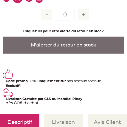
u
m
B
a
n
d
e
r
Cliquez ici pour être alerté du retour en stock
o
l
e
e
M'alerter du retour en stock
t
g
u
i
r
l
a
n
d
e
Code promo -15% uniquement sur
nos réseaux sociaux
m
a
Exclusif !
r
i
a
g
Livraison Gratuite par GLS ou Mondial Rleay
e
dès 80€ d'achat
H
o
u
s
Descriptif
Livraison
Avis Client
s