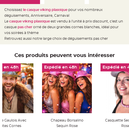
e
d
e
Choisissez
le casque viking plastique
pour vos nombreux
c
h
déguisements, Anniversaire, Carnaval
a
Le
casque viking plastique
est vendu à l'unité à prix discount, c'est un
i
s
casque
pas cher
orné de deux grandes cornes blanches, idéal pour
e
m
vos soirées à thème
a
Retrouvez aussi notre large choix de déguisements pas cher
r
i
a
g
e
Ces produits peuvent vous intéresser
L
a
é en 48h
Expédié en 48h
Expédié en 
n
t
e
r
n
e
v
o
l
a
n
t
e
e
t
e Gaulois Avec
Chapeau Borsalino
Casquette Se
f
l
tites Cornes
Sequin Rose
Ros
o