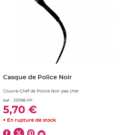
e
A
r
t
i
c
l
e
L
u
m
i
n
e
u
x
Skip
B
to
a
Casque de Police Noir
the
l
beginning
l
o
of
n
Couvre-Chef de Police Noir pas cher
the
m
a
images
r
333198-PP
Ref :
gallery
i
5,70 €
a
g
e
&
En rupture de stock
H
é
l
i