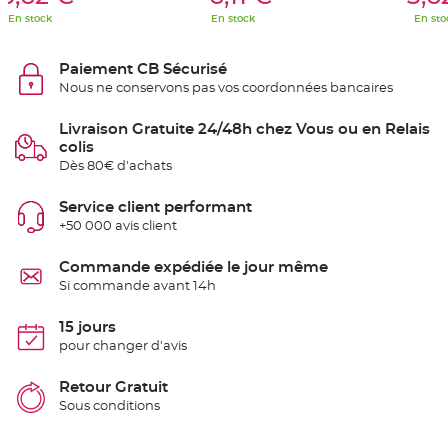
S
u
En stock
En stock
En sto
s
p
e
n
Paiement CB Sécurisé
s
Nous ne conservons pas vos coordonnées bancaires
i
o
n
b
Livraison Gratuite 24/48h chez Vous ou en Relais
o
colis
u
l
Dès 80€ d'achats
e
p
a
Service client performant
p
i
+50 000 avis client
e
r
Commande expédiée le jour même
T
Si commande avant 14h
a
p
i
15 jours
s
d
pour changer d'avis
e
s
a
Retour Gratuit
l
l
Sous conditions
e
e
t
T