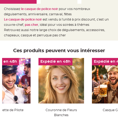
e
d
e
Choisissez
le casque de police noir
pour vos nombreux
c
h
déguisements, anniversaire, carnaval, fêtes
a
Le casque de police noir
est vendu à l'unité à prix discount, c'est un
i
s
couvre-chef,
pas cher
, idéal pour vos soirées à thêmes
e
m
Retrouvez aussi notre large choix de déguisements, accessoires,
a
chapeaux, casque et perruque pas cher
r
i
a
g
e
Ces produits peuvent vous intéresser
L
a
é en 48h
Expédié en 48h
Expédié en 
n
t
e
r
n
e
v
o
l
a
n
t
e
e
t
uette de Pilote
Couronne de Fleurs
Casque G
f
l
Blanches
o