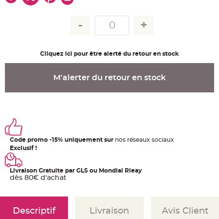
u
m
B
a
n
d
e
r
Cliquez ici pour être alerté du retour en stock
o
l
e
e
M'alerter du retour en stock
t
g
u
i
r
l
a
n
d
e
Code promo -15% uniquement sur
nos réseaux sociaux
m
a
Exclusif !
r
i
a
g
Livraison Gratuite par GLS ou Mondial Rleay
e
dès 80€ d'achat
H
o
u
s
Descriptif
Livraison
Avis Client
s