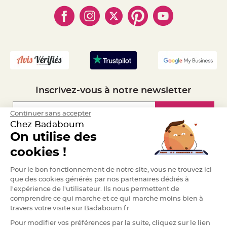
- Cookies
- Obtenez des Remises
a
- Marques
- Plan du site
r
- Livraison Rapide 24h
i
- Mandat Administratif
a
g
- Recrutement
e
B
o
u
g
Inscrivez-vous à notre newsletter
e
o
i
r
Inscription
Continuer sans accepter
s
e
Chez Badaboum
t
On utilise des
P
h
Espace Pro
o
cookies !
t
o
p
Demander un devis
Pour le bon fonctionnement de notre site, vous ne trouvez ici
h
o
que des cookies générés par nos partenaires dédiés à
r
l'expérience de l'utilisateur. Ils nous permettent de
e
s
comprendre ce qui marche et ce qui marche moins bien à
travers votre visite sur Badaboum.fr
B
o
Pour modifier vos préférences par la suite, cliquez sur le lien
u