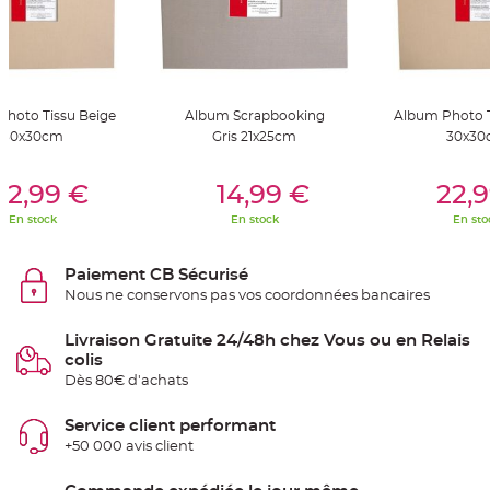
S
u
s
p
e
n
s
i
o
hoto Tissu Beige
Album Scrapbooking
Album Photo T
n
30x30cm
Gris 21x25cm
30x30
b
o
u
er Au Panier
Ajouter Au Panier
Ajouter A
l
22,99 €
14,99 €
22,
e
p
a
En stock
En stock
En sto
p
i
e
r
Paiement CB Sécurisé
Nous ne conservons pas vos coordonnées bancaires
T
a
p
Livraison Gratuite 24/48h chez Vous ou en Relais
i
s
colis
d
Dès 80€ d'achats
e
s
a
l
Service client performant
l
+50 000 avis client
e
e
t
T