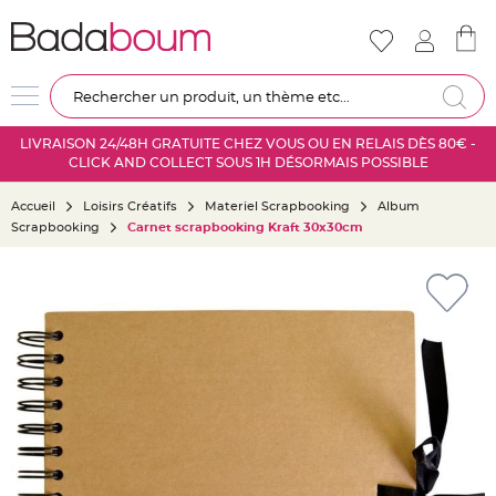
Nouveautés
Mariage
D
Re
é
c
LIVRAISON 24/48H GRATUITE CHEZ VOUS OU EN RELAIS DÈS 80€ -
o
CLICK AND COLLECT SOUS 1H DÉSORMAIS POSSIBLE
r
a
Accueil
Loisirs Créatifs
Materiel Scrapbooking
Album
t
Scrapbooking
Carnet scrapbooking Kraft 30x30cm
i
o
Skip
n
to
s
the
a
end
l
of
l
the
e
images
m
gallery
a
r
i
a
g