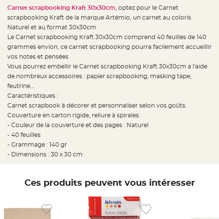
e
d
Carnet scrapbooking Kraft 30x30cm
, optez pour le Carnet
e
scrapbooking Kraft de la marque Artémio, un carnet au coloris
c
h
Naturel et au format 30x30cm
a
i
Le Carnet scrapbooking Kraft 30x30cm comprend 40 feuilles de 140
s
grammes envion, ce carnet scrapbooking pourra facilement accueillir
e
m
vos notes et pensées
a
r
Vous pourrez embellir le Carnet scrapbooking Kraft 30x30cm a l'aide
i
de nombreux accessoires : papier scrapbooking, masking tape,
a
g
feutrine...
e
Caractéristiques :
L
Carnet scrapbook à décorer et personnaliser selon vos goûts.
a
Couverture en carton rigide, reliure à spirales.
n
t
- Couleur de la couverture et des pages : Naturel
e
r
- 40 feuilles
n
- Grammage : 140 gr
e
v
- Dimensions : 30 x 30 cm
o
l
a
n
t
Ces produits peuvent vous intéresser
e
e
t
f
l
o