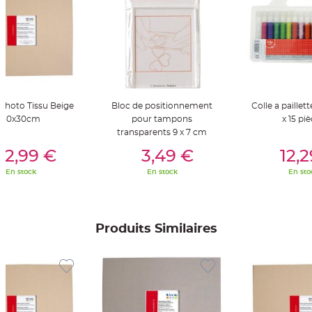
t
t
a
n
t
e
N
o
e
u
d
hoto Tissu Beige
Bloc de positionnement
Colle a paillet
h
30x30cm
pour tampons
x 15 pi
o
u
transparents 9 x 7 cm
s
er Au Panier
Ajouter Au Panier
Ajouter A
s
22,99 €
3,49 €
12,
e
d
e
En stock
En stock
En sto
c
h
a
i
s
e
Produits Similaires
d
e
M
a
r
i
a
g
e