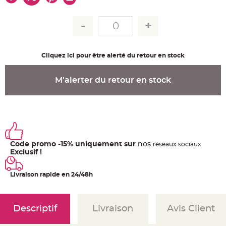
u
m
B
a
n
d
e
r
Cliquez ici pour être alerté du retour en stock
o
l
e
e
M'alerter du retour en stock
t
g
u
i
r
l
a
n
d
e
Code promo -15% uniquement sur
nos
ré
seaux
sociaux
m
a
Exclusif !
r
i
a
Livraison rapide en 24/48h
g
e
H
o
Descriptif
Livraison
Avis Client
u
s
s