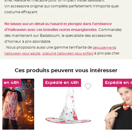
Effet réaliste et macabre pour un impact visuel saisissant
t
t
Un accessoire original qui complète parfaitement n'importe quel
a
costume effrayant
n
t
e
Ne laissez aucun détail au hasard et plongez dans l’ambiance
N
d’Halloween avec ces bretelles noires ensanglantées
. Commandez
o
dès maintenant sur Badaboum, le spécialiste des accessoires
e
u
d’horreur à prix abordable.
d
h
. Nous proposons aussi une gamme terrifiante de
déguisements
o
,
à prix pas cher.
halloween pour adulte
costume halloween pour enfant
u
s
s
e
d
Ces produits peuvent vous intéresser
e
c
h
a
é en 48h
Expédié en 48h
Expédié en 
i
s
e
d
e
M
a
r
i
a
g
e