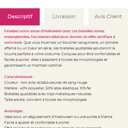
e
d
e
c
h
Descriptif
Livraison
Avis Client
a
i
s
e
Finalisez votre tenue d’Halloween avec ces bretelles noires
m
a
ensanglantées, l’accessoire idéal pour donner un effet terrifiant à
r
i
votre look
. Que vous incarniez un boucher sanguinaire, un zombie
a
affamé ou un tueur en série, ces bretelles ajustables ajouteront la
g
e
touche parfaite à votre costume. Conçues pour être confortables et
faciles à porter, elles s’adaptent à toutes les morphologies et
L
a
garantissent un maintien optimal.
n
t
e
Caractéristiques :
r
n
Couleur : noir avec éclaboussures de sang rouge
e
Matière : 40% polyester, 50% latex élastique, 10% fer
v
o
Bretelles ajustables avec clips métalliques robustes
l
a
Taille adulte, convient à toutes les morphologies
n
t
e
Avantages :
e
t
Idéal pour un déguisement d’Halloween ou une soirée à thème
f
Facile à ajuster et confortable à porter
l
o