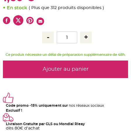
u
m
En stock
( Plus que 312 produits disponibles )
B
a
n
d
e
r
o
l
e
e
t
g
Ce produit nécessite un délai de préparation supplémentaire de 48h.
u
i
r
l
Ajouter au panier
a
n
d
e
m
a
r
i
a
g
e
Code promo -15% uniquement sur
nos réseaux sociaux
Exclusif !
H
o
u
Livraison Gratuite par GLS ou Mondial Rleay
s
dès 80€ d'achat
s