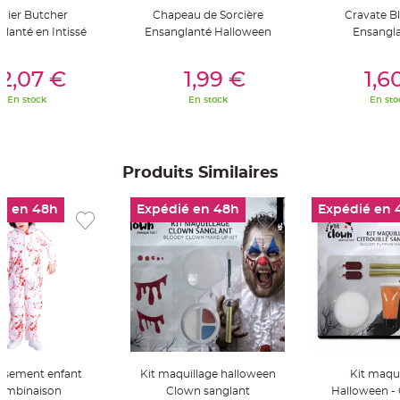
S
blier Butcher
Chapeau de Sorcière
Cravate B
u
s
lanté en Intissé
Ensanglanté Halloween
Ensangl
p
e
n
er Au Panier
Ajouter Au Panier
Ajouter A
s
2,07 €
1,99 €
1,6
i
o
En stock
En stock
En sto
n
b
o
u
l
e
p
Produits Similaires
a
p
i
é en 48h
Expédié en 48h
Expédié en 
e
r
T
a
p
i
s
d
e
s
a
l
l
e
isement enfant
Kit maquillage halloween
Kit maqui
e
t
ombinaison
Clown sanglant
Halloween - C
T