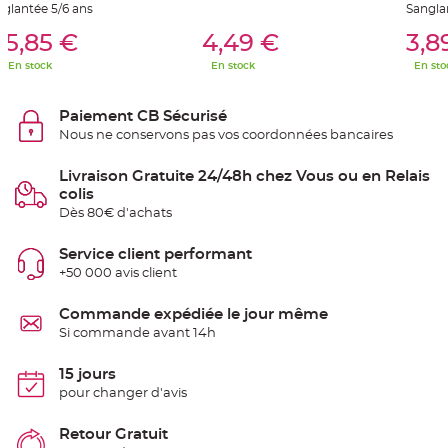
glantée 5/6 ans
Sangla
e
n
er Au Panier
Ajouter Au Panier
Ajouter A
t
15,85 €
4,49 €
3,8
u
r
En stock
En stock
En sto
e
M
a
r
Paiement CB Sécurisé
i
a
Nous ne conservons pas vos coordonnées bancaires
g
e
Livraison Gratuite 24/48h chez Vous ou en Relais
D
colis
é
Dès 80€ d'achats
c
o
Service client performant
r
+50 000 avis client
a
t
i
Commande expédiée le jour même
o
Si commande avant 14h
n
t
15 jours
a
pour changer d'avis
b
l
e
Retour Gratuit
m