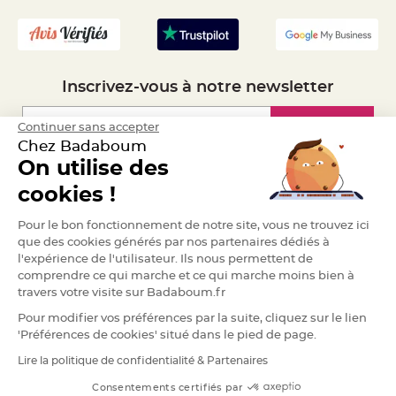
- Recrutement
g
i
e
d
é
c
o
r
Inscrivez-vous à notre newsletter
a
t
i
o
Inscription
Continuer sans accepter
n
Chez Badaboum
C
On utilise des
e
Espace Pro
n
cookies !
t
r
e
Demander un devis
d
Pour le bon fonctionnement de notre site, vous ne trouvez ici
e
que des cookies générés par nos partenaires dédiés à
t
a
l'expérience de l'utilisateur. Ils nous permettent de
b
comprendre ce qui marche et ce qui marche moins bien à
l
e
travers votre visite sur Badaboum.fr
&
V
Pour modifier vos préférences par la suite, cliquez sur le lien
a
s
'Préférences de cookies' situé dans le pied de page.
e
M
Lire la politique de confidentialité & Partenaires
a
RGPD
r
i
Consentements certifiés par
a