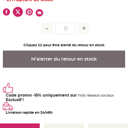
u
m
B
a
n
d
e
r
o
l
e
e
Cliquez ici pour être alerté du retour en stock
t
g
u
i
M'alerter du retour en stock
r
l
a
n
d
e
m
a
r
i
Code promo -15% uniquement sur
nos
ré
seaux
sociaux
a
g
Exclusif !
e
H
Livraison rapide en 24/48h
o
u
s
s