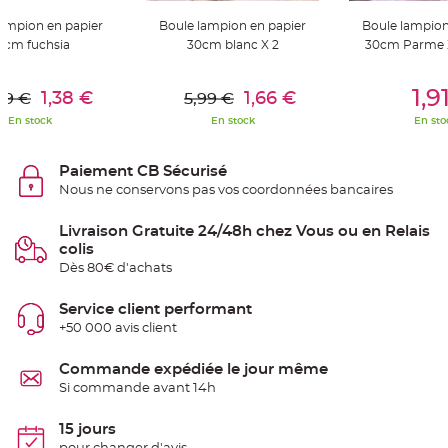
e
n
lampion en papier
Boule lampion en papier
Boule lampion
t
0cm fuchsia
30cm blanc X 2
30cm Parme X
u
r
e
er Au Panier
Ajouter Au Panier
Ajouter A
M
1,9
a
1,38 €
1,66 €
99 €
5,99 €
r
i
En stock
En stock
En sto
a
g
e
Paiement CB Sécurisé
D
Nous ne conservons pas vos coordonnées bancaires
é
c
Livraison Gratuite 24/48h chez Vous ou en Relais
o
colis
r
Dès 80€ d'achats
a
t
Service client performant
i
o
+50 000 avis client
n
t
Commande expédiée le jour même
a
Si commande avant 14h
b
l
e
15 jours
m