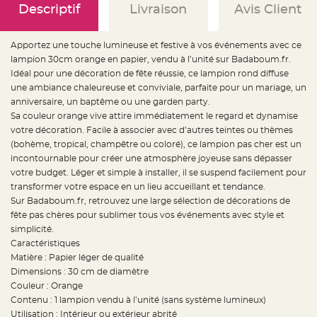
e
Descriptif
Livraison
Avis Client
d
e
c
h
a
Apportez une touche lumineuse et festive à vos événements avec ce
i
lampion 30cm orange en papier, vendu à l’unité sur Badaboum.fr.
s
e
Idéal pour une décoration de fête réussie, ce lampion rond diffuse
m
a
une ambiance chaleureuse et conviviale, parfaite pour un mariage, un
r
anniversaire, un baptême ou une garden party.
i
a
Sa couleur orange vive attire immédiatement le regard et dynamise
g
e
votre décoration. Facile à associer avec d’autres teintes ou thèmes
(bohème, tropical, champêtre ou coloré), ce lampion pas cher est un
L
incontournable pour créer une atmosphère joyeuse sans dépasser
a
n
votre budget. Léger et simple à installer, il se suspend facilement pour
t
e
transformer votre espace en un lieu accueillant et tendance.
r
Sur Badaboum.fr, retrouvez une large sélection de décorations de
n
e
fête pas chères pour sublimer tous vos événements avec style et
v
o
simplicité.
l
Caractéristiques
a
n
Matière : Papier léger de qualité
t
e
Dimensions : 30 cm de diamètre
e
Couleur : Orange
t
f
Contenu : 1 lampion vendu à l’unité (sans système lumineux)
l
o
Utilisation : Intérieur ou extérieur abrité