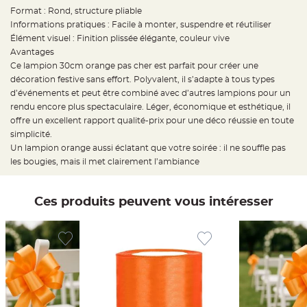
t
Format : Rond, structure pliable
t
a
Informations pratiques : Facile à monter, suspendre et réutiliser
n
t
Élément visuel : Finition plissée élégante, couleur vive
e
Avantages
Ce lampion 30cm orange pas cher est parfait pour créer une
N
o
décoration festive sans effort. Polyvalent, il s’adapte à tous types
e
u
d’événements et peut être combiné avec d’autres lampions pour un
d
rendu encore plus spectaculaire. Léger, économique et esthétique, il
h
o
offre un excellent rapport qualité-prix pour une déco réussie en toute
u
s
simplicité.
s
Un lampion orange aussi éclatant que votre soirée : il ne souffle pas
e
d
les bougies, mais il met clairement l’ambiance
e
c
h
a
i
Ces produits peuvent vous intéresser
s
e
d
e
M
a
r
i
a
g
e