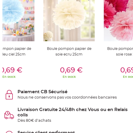
t
t
a
n
t
e
N
o
e
u
d
h
pompon papier de
Boule pompon papier de
Boule pompon
o
 bleu ciel 25cm
soie ecru 25cm
soie ros
u
s
s
er Au Panier
Ajouter Au Panier
Ajouter A
e
0,69 €
0,69 €
0,6
d
e
c
En stock
En stock
En sto
h
a
i
s
Paiement CB Sécurisé
e
d
Nous ne conservons pas vos coordonnées bancaires
e
M
a
Livraison Gratuite 24/48h chez Vous ou en Relais
r
colis
i
a
Dès 80€ d'achats
g
e
Service client performant