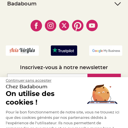
- Retourner un article
- RGPD
Badaboum
e
n
- Paiement Sécurisé
t
- Règles de confidentialité
- Qui somme-nous ?
u
- Paiement en Plusieurs fois
r
- Cookies
- Obtenez des Remises
e
- Marques
M
- Plan du site
- Livraison Rapide 24h
a
r
- Mandat Administratif
i
a
- Recrutement
g
e
D
é
c
Inscrivez-vous à notre newsletter
o
r
a
Inscription
Continuer sans accepter
t
Chez Badaboum
i
On utilise des
o
n
Espace Pro
cookies !
t
a
Demander un devis
b
Pour le bon fonctionnement de notre site, vous ne trouvez ici
l
que des cookies générés par nos partenaires dédiés à
e
l'expérience de l'utilisateur. Ils nous permettent de
m