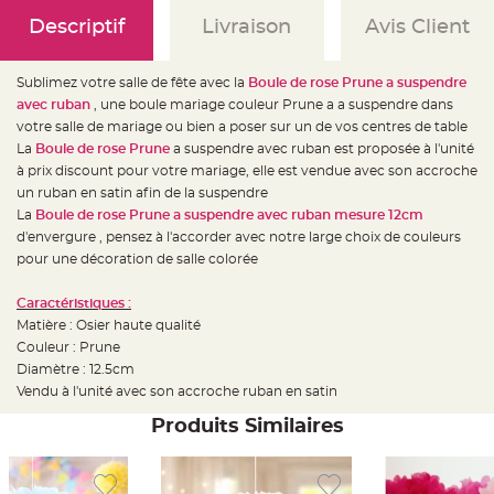
e
d
Descriptif
Livraison
Avis Client
e
c
h
a
Sublimez votre salle de fête avec la
Boule de rose Prune a suspendre
i
s
avec ruban
, une boule mariage couleur Prune a a suspendre dans
e
m
votre salle de mariage ou bien a poser sur un de vos centres de table
a
La
Boule de rose Prune
a suspendre avec ruban est proposée à l'unité
r
i
à prix discount pour votre mariage, elle est vendue avec son accroche
a
g
un ruban en satin afin de la suspendre
e
La
Boule de rose Prune a suspendre avec ruban mesure 12cm
d'envergure , pensez à l'accorder avec notre large choix de couleurs
L
a
pour une décoration de salle colorée
n
t
e
Caractéristiques :
r
n
Matière : Osier haute qualité
e
v
Couleur : Prune
o
Diamètre : 12.5cm
l
a
Vendu à l'unité avec son accroche ruban en satin
n
t
e
Produits Similaires
e
t
f
l
o