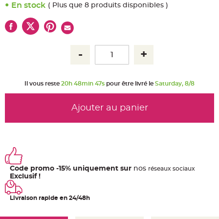
u
En stock
( Plus que 8 produits disponibles )
m
B
a
n
d
e
r
o
l
e
e
t
Il vous reste
20h 48min 46s
pour être livré le
Saturday, 8/8
g
u
i
r
Ajouter au panier
l
a
n
d
e
m
a
r
i
a
Code promo -15% uniquement sur
nos
ré
seaux
sociaux
g
e
Exclusif !
H
o
Livraison rapide en 24/48h
u
s
s