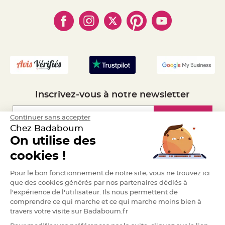
- Paiement en Plusieurs fois
e
- Cookies
- Obtenez des Remises
n
- Marques
t
- Plan du site
- Livraison Rapide 24h
u
r
- Mandat Administratif
e
M
- Recrutement
a
r
i
a
g
e
Inscrivez-vous à notre newsletter
D
é
c
Inscription
Continuer sans accepter
o
Chez Badaboum
r
a
On utilise des
t
Espace Pro
cookies !
i
o
Demander un devis
n
Pour le bon fonctionnement de notre site, vous ne trouvez ici
t
que des cookies générés par nos partenaires dédiés à
a
l'expérience de l'utilisateur. Ils nous permettent de
b
comprendre ce qui marche et ce qui marche moins bien à
l
travers votre visite sur Badaboum.fr
e
m