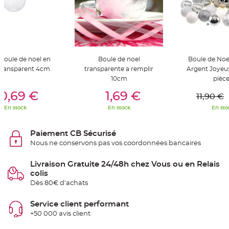
t
t
a
n
t
e
N
o
 boule de noel en
Boule de noel
Boule de Noel
e
 transparent 4cm
transparente a remplir
Argent Joyeux
u
d
10cm
pièc
h
er Au Panier
Ajouter Au Panier
Ajouter A
o
0,69 €
1,69 €
u
11,90 €
s
s
En stock
En stock
En sto
e
d
e
c
Paiement CB Sécurisé
h
a
Nous ne conservons pas vos coordonnées bancaires
i
s
e
Livraison Gratuite 24/48h chez Vous ou en Relais
d
colis
e
M
Dès 80€ d'achats
a
r
i
Service client performant
a
g
+50 000 avis client
e