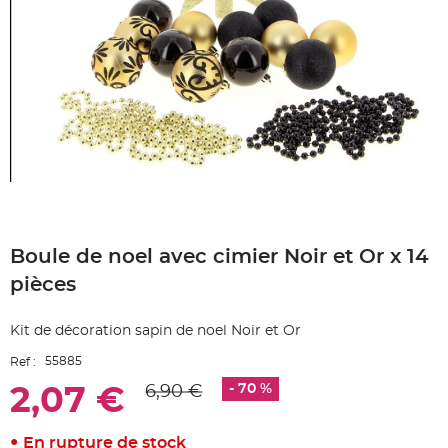
e
A
r
t
i
c
l
e
L
u
m
i
n
e
u
x
Skip
B
to
a
Boule de noel avec cimier Noir et Or x 14
the
l
beginning
l
pièces
o
of
n
the
m
a
images
Kit de décoration sapin de noel Noir et Or
r
gallery
i
a
55885
Ref :
g
e
- 70 %
6,90 €
2,07 €
&
H
é
l
i
En rupture de stock