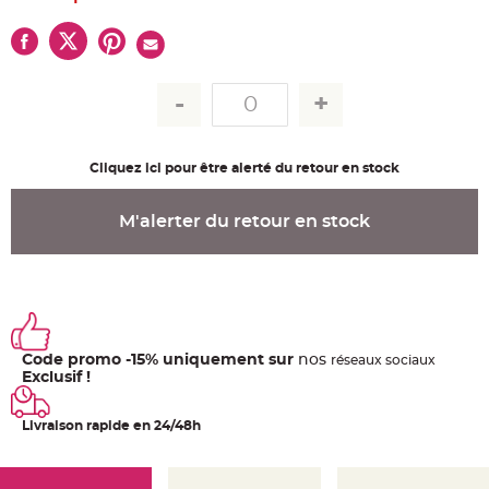
u
m
B
a
n
d
e
r
o
l
e
Cliquez ici pour être alerté du retour en stock
e
t
g
u
M'alerter du retour en stock
i
r
l
a
n
d
e
m
a
r
i
Code promo -15% uniquement sur
nos
ré
seaux
sociaux
a
Exclusif !
g
e
Livraison rapide en 24/48h
H
o
u
s
s