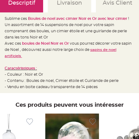
e
Descriptif
Livraison
Avis Client
d
e
c
h
Sublime ces
Boules de noel avec cimier Noir et Or avec leur cimier
!
a
i
Un assortiment de 14 suspensions de noel pour votre sapin
s
e
comprenant des boules, un cimier étoile et une guirlande de perle
m
dans les tons Noir et Or
a
r
Avec ces
boules de Noel Noir et Or
vous pourrez décorer votre sapin
i
a
de Noel , découvrez aussi notre large choix de
sapins de noel
g
artificiels
e
L
Caractéristiques :
a
n
- Couleur : Noir et Or
t
- Contenu : Boules de noel, Cimier étoile et Guirlande de perle
e
r
- Vendu en boite cadeau transparente de 14 pièces
n
e
v
o
l
Ces produits peuvent vous intéresser
a
n
t
e
e
t
f
l
o