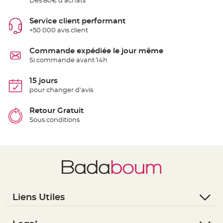
Dès 80€ d'achats
t
t
a
Service client performant
n
t
+50 000 avis client
e
N
Commande expédiée le jour même
o
Si commande avant 14h
e
u
d
h
15 jours
o
pour changer d'avis
u
s
s
e
Retour Gratuit
d
Sous conditions
e
c
h
a
i
s
e
d
e
M
a
r
i
Liens Utiles
a
g
- Questions / Réponses
e