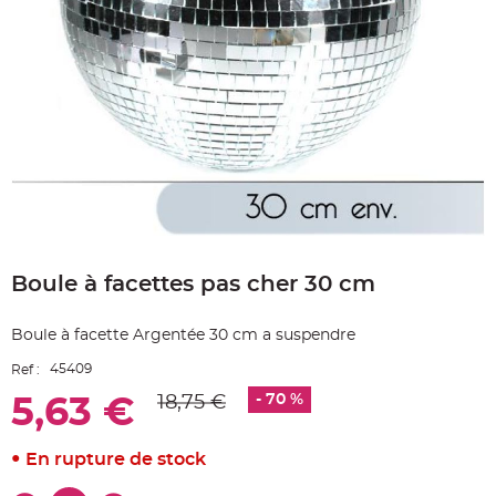
e
A
r
t
i
c
l
e
L
u
m
i
n
e
u
x
Skip
B
to
a
Boule à facettes pas cher 30 cm
the
l
beginning
l
o
of
n
Boule à facette Argentée 30 cm a suspendre
the
m
a
images
r
45409
Ref :
gallery
i
a
- 70 %
18,75 €
5,63 €
g
e
&
H
En rupture de stock
é
l
i