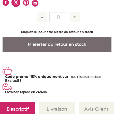
u
m
B
a
n
d
e
r
o
Cliquez ici pour être alerté du retour en stock
l
e
e
t
M'alerter du retour en stock
g
u
i
r
l
a
n
d
e
m
a
Code promo -15% uniquement sur
nos
ré
seaux
sociaux
r
Exclusif !
i
a
g
e
Livraison rapide en 24/48h
H
o
u
Descriptif
Livraison
Avis Client
s
s