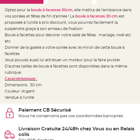
e
d
e
Optez pour la
boule à facettes 30cm,
elle mettra de l'ambiance dans
c
h
vos soirées et fêtes de fin d'année ! La
boule à facettes 30 cm
est
a
proposée à l'unité à prix discount, vous pourrez facilement la
i
s
suspendre graçe à son anneau de fixation
e
m
Boule à facettes pour décorer votre salle de fêtes : mariage, noël etc
a
etc
r
i
Donner de la gaieté a votre soirée avec le miroir de cette boule à
a
g
facettes
e
Vous pouvez aussi lui attribuer un moteur pour la faire pivoter.
D'autres tailles de boule à facettes sont disponibles dans la même
L
a
rubrique.
n
t
Caractéristiques :
e
Dimensions : 30 cm
r
n
Couleur: Argent
e
v
Vendue à l'unité
o
l
a
Paiement CB Sécurisé
n
Nous ne conservons pas vos coordonnées bancaires
t
e
e
t
Livraison Gratuite 24/48h chez Vous ou en Relais
f
colis
l
o