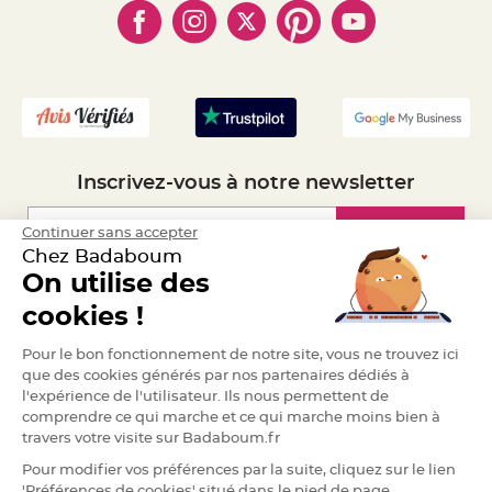
e
- Marques
- Plan du site
- Livraison Rapide 24h
n
t
- Mandat Administratif
u
r
- Recrutement
e
M
a
r
i
a
g
e
Inscrivez-vous à notre newsletter
D
é
Inscription
Continuer sans accepter
c
Chez Badaboum
o
On utilise des
r
Espace Pro
a
cookies !
t
i
Demander un devis
Pour le bon fonctionnement de notre site, vous ne trouvez ici
o
n
que des cookies générés par nos partenaires dédiés à
t
l'expérience de l'utilisateur. Ils nous permettent de
a
comprendre ce qui marche et ce qui marche moins bien à
b
travers votre visite sur Badaboum.fr
l
e
Pour modifier vos préférences par la suite, cliquez sur le lien
m
'Préférences de cookies' situé dans le pied de page.