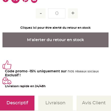
u
m
B
a
n
d
e
r
Cliquez ici pour être alerté du retour en stock
o
l
e
e
M'alerter du retour en stock
t
g
u
i
r
l
a
n
d
e
Code promo -15% uniquement sur
nos
m
ré
seaux
sociaux
a
Exclusif !
r
i
a
g
Livraison rapide en 24/48h
e
H
o
Descriptif
Livraison
Avis Client
u
s
s