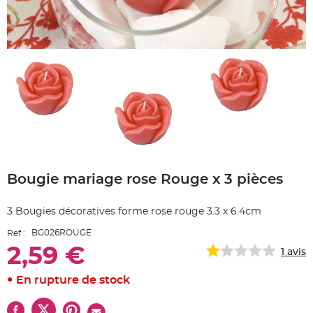
e
A
r
t
i
c
l
e
L
u
m
i
n
e
u
x
Skip
B
to
a
Bougie mariage rose Rouge x 3 pièces
the
l
beginning
l
o
of
n
3 Bougies décoratives forme rose rouge 3.3 x 6.4cm
the
m
a
images
r
BG026ROUGE
Ref :
gallery
i
a
2,59 €
1
avis
g
e
&
En rupture de stock
H
é
l
i