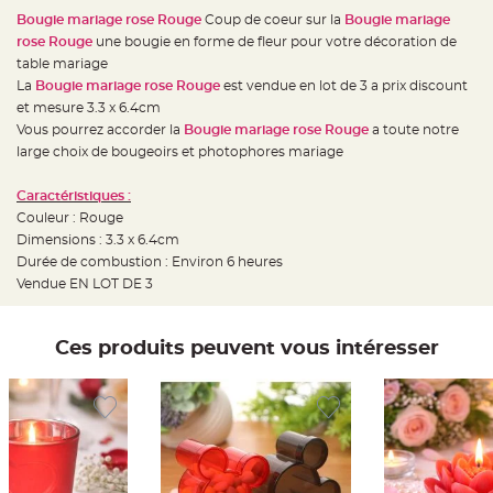
e
d
Bougie mariage rose Rouge
Coup de coeur sur la
Bougie mariage
e
rose Rouge
une bougie en forme de fleur pour votre décoration de
c
h
table mariage
a
i
La
Bougie mariage rose Rouge
est vendue en lot de 3 a prix discount
s
et mesure 3.3 x 6.4cm
e
m
Vous pourrez accorder la
Bougie mariage rose Rouge
a toute notre
a
r
large choix de bougeoirs et photophores mariage
i
a
g
Caractéristiques :
e
Couleur : Rouge
L
Dimensions : 3.3 x 6.4cm
a
Durée de combustion : Environ 6 heures
n
t
Vendue EN LOT DE 3
e
r
n
e
v
Ces produits peuvent vous intéresser
o
l
a
n
t
e
e
t
f
l
o