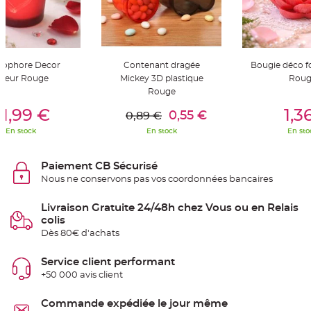
t
t
a
n
t
e
tophore Decor
Contenant dragée
Bougie déco f
N
o
oeur Rouge
Mickey 3D plastique
Roug
e
Rouge
u
er Au Panier
Ajouter Au Panier
Ajouter A
d
h
1,99 €
1,3
0,55 €
0,89 €
o
u
En stock
En stock
En sto
s
s
e
d
Paiement CB Sécurisé
e
c
Nous ne conservons pas vos coordonnées bancaires
h
a
i
Livraison Gratuite 24/48h chez Vous ou en Relais
s
e
colis
d
Dès 80€ d'achats
e
M
a
r
Service client performant
i
+50 000 avis client
a
g
e
Commande expédiée le jour même