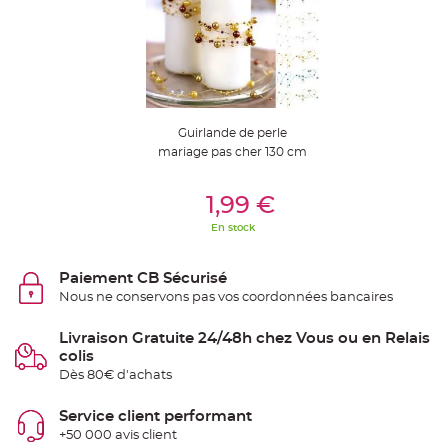
t
t
a
n
t
e
N
o
e
Guirlande de perle
u
d
mariage pas cher 130 cm
h
o
u
Ajouter Au Panier
s
1,99 €
s
e
En stock
d
e
c
h
Paiement CB Sécurisé
a
i
Nous ne conservons pas vos coordonnées bancaires
s
e
d
Livraison Gratuite 24/48h chez Vous ou en Relais
e
M
colis
a
Dès 80€ d'achats
r
i
a
g
Service client performant
e
+50 000 avis client