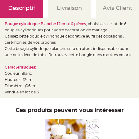
e
d
Descriptif
Livraison
Avis Client
e
c
h
a
i
Bougie cylindrique Blanche 12cm x 6 pièces
, choisissez ce lot de 6
s
bougies cylindriques pour votre decoration de mariage
e
m
Utilisez cette bougie cylindrique décorative au fil des occasions ,
a
r
cérémonies de vos proches
i
Cette bougie cylindrique blanche sera un atout indispensable pour
a
g
une belle déco de table Retrouvez cette bougie dans d'autres coloris
e
L
Caractéristiques:
a
Couleur Blanc
n
t
Hauteur : 12cm
e
r
Diamètre : Ø6cm
n
Vendue en lot de 6
e
v
o
l
a
Ces produits peuvent vous intéresser
n
t
e
e
t
f
l
o