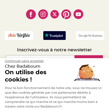
- Paiement Sécurisé
- Règles de confidentialité
- Qui somme-nous ?
e
n
- Paiement en Plusieurs fois
- Cookies
- Obtenez des Remises
t
u
- Marques
- Plan du site
- Livraison Rapide 24h
r
e
M
- Mandat Administratif
a
r
- Recrutement
i
a
g
e
D
Inscrivez-vous à notre newsletter
é
c
o
Inscription
Continuer sans accepter
r
Chez Badaboum
a
t
On utilise des
i
Espace Pro
cookies !
o
n
Demander un devis
t
Pour le bon fonctionnement de notre site, vous ne trouvez ici
a
que des cookies générés par nos partenaires dédiés à
b
l'expérience de l'utilisateur. Ils nous permettent de
l
comprendre ce qui marche et ce qui marche moins bien à
e
travers votre visite sur Badaboum.fr
m