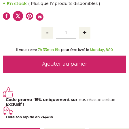
u
En stock
( Plus que 17 produits disponibles )
m
B
a
n
d
e
r
o
l
e
e
t
Il vous reste
7h 33min 18s
pour être livré le
Monday, 8/10
g
u
i
r
Ajouter au panier
l
a
n
d
e
m
a
r
i
a
Code promo -15% uniquement sur
nos
ré
seaux
sociaux
g
e
Exclusif !
H
o
Livraison rapide en 24/48h
u
s
s