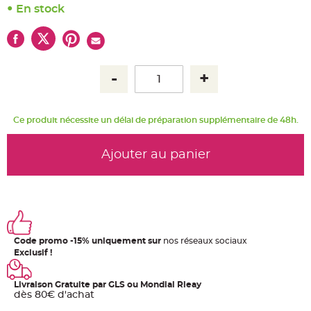
u
En stock
m
B
a
n
d
e
r
o
l
e
e
t
Ce produit nécessite un délai de préparation supplémentaire de 48h.
g
u
i
r
Ajouter au panier
l
a
n
d
e
m
a
r
i
a
Code promo -15% uniquement sur
nos réseaux sociaux
g
e
Exclusif !
H
o
Livraison Gratuite par GLS ou Mondial Rleay
u
dès 80€ d'achat
s
s