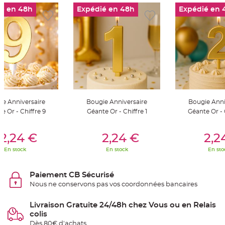
S
é en 48h
Expédié en 48h
Expédié en 
u
s
p
e
n
s
i
o
n
b
o
u
l
e
p
a
ie Anniversaire
Bougie Anniversaire
Bougie Anni
p
e Or - Chiffre 9
Géante Or - Chiffre 1
Géante Or - 
i
e
r
er Au Panier
Ajouter Au Panier
Ajouter A
2,24 €
2,24 €
2,2
T
a
En stock
En stock
En sto
p
i
s
d
Paiement CB Sécurisé
e
s
Nous ne conservons pas vos coordonnées bancaires
a
l
l
Livraison Gratuite 24/48h chez Vous ou en Relais
e
e
colis
t
Dès 80€ d'achats
T