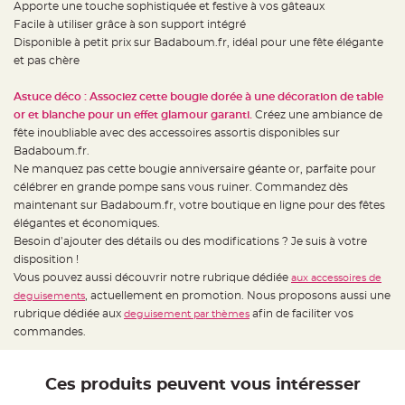
Apporte une touche sophistiquée et festive à vos gâteaux
t
t
Facile à utiliser grâce à son support intégré
a
n
Disponible à petit prix sur Badaboum.fr, idéal pour une fête élégante
t
et pas chère
e
N
Astuce déco : Associez cette bougie dorée à une décoration de table
o
e
or et blanche pour un effet glamour garanti.
Créez une ambiance de
u
fête inoubliable avec des accessoires assortis disponibles sur
d
h
Badaboum.fr.
o
u
Ne manquez pas cette bougie anniversaire géante or, parfaite pour
s
célébrer en grande pompe sans vous ruiner. Commandez dès
s
e
maintenant sur Badaboum.fr, votre boutique en ligne pour des fêtes
d
e
élégantes et économiques.
c
Besoin d’ajouter des détails ou des modifications ? Je suis à votre
h
a
disposition !
i
s
Vous pouvez aussi découvrir notre rubrique dédiée
aux accessoires de
e
, actuellement en promotion. Nous proposons aussi une
d
deguisements
e
rubrique dédiée aux
afin de faciliter vos
deguisement par thèmes
M
a
commandes.
r
i
a
g
Ces produits peuvent vous intéresser
e