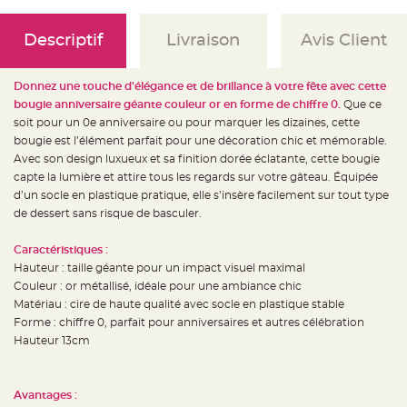
e
d
e
c
Descriptif
Livraison
Avis Client
h
a
i
s
Donnez une touche d'élégance et de brillance à votre fête avec cette
e
m
bougie anniversaire géante couleur or en forme de chiffre 0.
Que ce
a
soit pour un 0e anniversaire ou pour marquer les dizaines, cette
r
i
bougie est l’élément parfait pour une décoration chic et mémorable.
a
g
Avec son design luxueux et sa finition dorée éclatante, cette bougie
e
capte la lumière et attire tous les regards sur votre gâteau. Équipée
d’un socle en plastique pratique, elle s’insère facilement sur tout type
L
a
de dessert sans risque de basculer.
n
t
e
Caractéristiques :
r
n
Hauteur : taille géante pour un impact visuel maximal
e
v
Couleur : or métallisé, idéale pour une ambiance chic
o
Matériau : cire de haute qualité avec socle en plastique stable
l
a
Forme : chiffre 0, parfait pour anniversaires et autres célébration
n
t
Hauteur 13cm
e
e
t
f
l
Avantages :
o