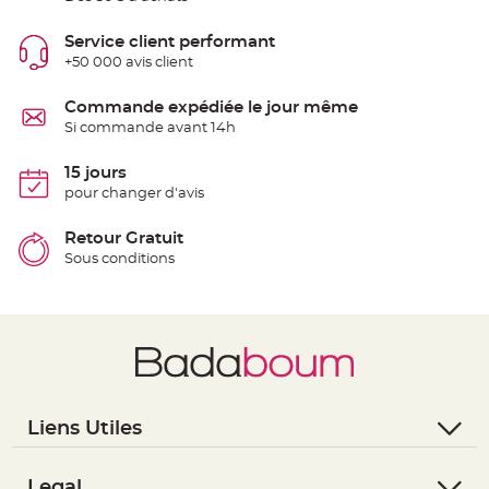
e
n
t
Service client performant
u
+50 000 avis client
r
e
M
a
Commande expédiée le jour même
r
Si commande avant 14h
i
a
g
e
15 jours
pour changer d'avis
D
é
Retour Gratuit
c
Sous conditions
o
r
a
t
i
o
n
t
a
Liens Utiles
b
l
- Questions / Réponses
e
m
- Nous contacter
Legal