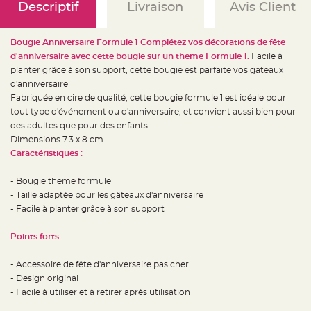
e
Descriptif
Livraison
Avis Client
d
e
c
h
Bougie Anniversaire Formule 1 Complétez vos décorations de fête
a
i
d'anniversaire avec cette bougie sur un theme Formule 1.
Facile à
s
e
planter grâce à son support, cette bougie est parfaite vos gateaux
m
d'anniversaire
a
r
Fabriquée en cire de qualité, cette bougie formule 1 est idéale pour
i
a
tout type d'événement ou d'anniversaire, et convient aussi bien pour
g
des adultes que pour des enfants.
e
Dimensions 7.3 x 8 cm
L
Caractéristiques :
a
n
t
- Bougie theme formule 1
e
r
- Taille adaptée pour les gâteaux d'anniversaire
n
e
- Facile à planter grâce à son support
v
o
l
Points forts :
a
n
t
- Accessoire de fête d'anniversaire pas cher
e
e
- Design original
t
f
- Facile à utiliser et à retirer après utilisation
l
o