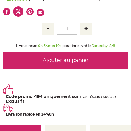
u
m
B
a
n
d
e
r
o
l
e
e
Il vous reste
0h 34min 10s
pour être livré le
Saturday, 8/8
t
g
u
i
Ajouter au panier
r
l
a
n
d
e
m
a
r
i
Code promo -15% uniquement sur
nos
ré
seaux
sociaux
a
Exclusif !
g
e
Livraison rapide en 24/48h
H
o
u
s
s