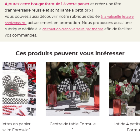
t
Ajoutez cette bougie formule 1 à votre panier
et créez une fête
t
a
d'anniversaire réussie et scintillante à petit prix !
n
Vous pouvez aussi découvrir notre rubrique dédiée
à la vaisselle jetable
t
e
, actuellement en promotion. Nous proposons aussi une
anniversaire
rubrique dédiée à la
afin de faciliter
décoration d'anniversaire par thème
N
o
vos commandes.
e
u
d
h
Ces produits peuvent vous intéresser
o
u
s
s
e
d
e
c
h
a
i
s
e
d
e
M
a
r
i
viettes en papier
Centre de table Formule
Lot de 4 petit
a
g
rsaire Formule 1
1
Formul
e