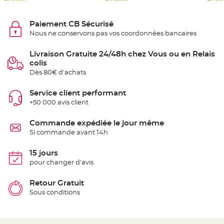
e
n
t
Paiement CB Sécurisé
u
r
Nous ne conservons pas vos coordonnées bancaires
e
M
a
Livraison Gratuite 24/48h chez Vous ou en Relais
r
i
colis
a
g
Dès 80€ d'achats
e
Service client performant
D
+50 000 avis client
é
c
o
Commande expédiée le jour même
r
Si commande avant 14h
a
t
15 jours
i
pour changer d'avis
o
n
t
Retour Gratuit
a
Sous conditions
b
l
e
m