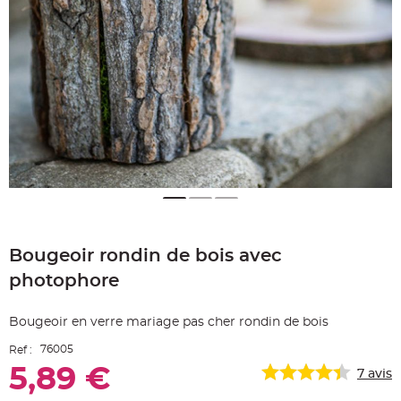
e
A
r
t
i
c
l
e
L
u
m
i
n
e
u
x
B
a
Skip
l
to
l
Bougeoir rondin de bois avec
the
o
n
beginning
m
photophore
of
a
r
the
i
images
a
Bougeoir en verre mariage pas cher rondin de bois
g
gallery
e
76005
Ref :
&
H
5,89 €
é
7
avis
l
i