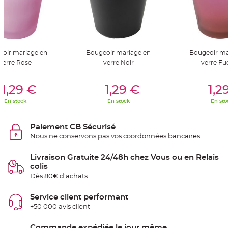
S
u
s
p
e
n
s
i
o
oir mariage en
Bougeoir mariage en
Bougeoir ma
n
verre Rose
verre Noir
verre Fu
b
o
u
er Au Panier
Ajouter Au Panier
Ajouter A
l
1,29 €
1,29 €
1,2
e
p
a
En stock
En stock
En sto
p
i
e
r
Paiement CB Sécurisé
Nous ne conservons pas vos coordonnées bancaires
T
a
p
Livraison Gratuite 24/48h chez Vous ou en Relais
i
colis
s
d
Dès 80€ d'achats
e
s
a
Service client performant
l
l
+50 000 avis client
e
e
t
Commande expédiée le jour même
T