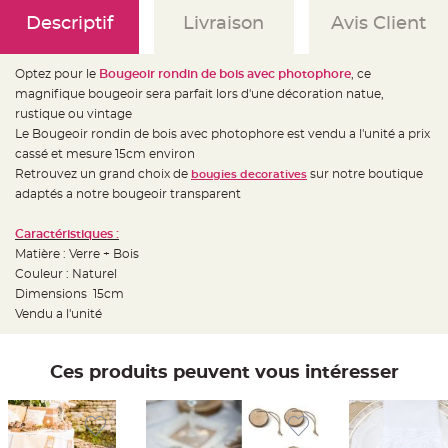
e
d
Descriptif
Livraison
Avis Client
e
c
h
a
Optez pour le
Bougeoir rondin de bois avec photophore
, ce
i
s
magnifique bougeoir sera parfait lors d'une décoration natue,
e
m
rustique ou vintage
a
Le Bougeoir rondin de bois avec photophore est vendu a l'unité a prix
r
i
cassé et mesure 15cm environ
a
g
Retrouvez un grand choix de
sur notre boutique
bougies decoratives
e
adaptés a notre bougeoir transparent
L
a
Caractéristiques :
n
t
Matière : Verre + Bois
e
Couleur : Naturel
r
n
Dimensions 15cm
e
v
Vendu a l'unité
o
l
a
n
Ces produits peuvent vous intéresser
t
e
e
t
f
l
o