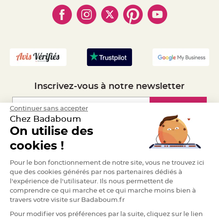
- Cookies
- Obtenez des Remises
a
- Marques
- Plan du site
r
- Livraison Rapide 24h
i
- Mandat Administratif
a
- Recrutement
g
e
B
o
u
g
Inscrivez-vous à notre newsletter
e
o
i
r
Inscription
Continuer sans accepter
s
e
Chez Badaboum
t
On utilise des
P
h
Espace Pro
o
cookies !
t
o
p
Demander un devis
Pour le bon fonctionnement de notre site, vous ne trouvez ici
h
o
que des cookies générés par nos partenaires dédiés à
r
l'expérience de l'utilisateur. Ils nous permettent de
e
s
comprendre ce qui marche et ce qui marche moins bien à
travers votre visite sur Badaboum.fr
B
o
Pour modifier vos préférences par la suite, cliquez sur le lien
u