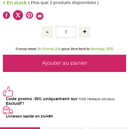
u
En stock
( Plus que 2 produits disponibles )
m
B
a
n
d
e
r
o
l
e
e
t
Il vous reste
2h 49min 20s
pour être livré le
Monday, 8/10
g
u
i
r
Ajouter au panier
l
a
n
d
e
m
a
r
i
a
Code promo -15% uniquement sur
nos
ré
seaux
sociaux
g
Exclusif !
e
H
o
Livraison rapide en 24/48h
u
s
s