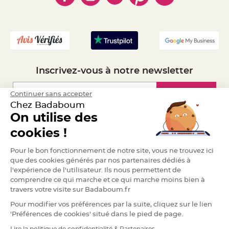
e
- Mandat Administratif
n
t
- Recrutement
u
r
e
M
a
r
i
a
Inscrivez-vous à notre newsletter
g
e
Inscription
Continuer sans accepter
D
Chez Badaboum
é
c
On utilise des
o
Espace Pro
cookies !
r
a
Demander un devis
t
Pour le bon fonctionnement de notre site, vous ne trouvez ici
i
que des cookies générés par nos partenaires dédiés à
o
l'expérience de l'utilisateur. Ils nous permettent de
n
comprendre ce qui marche et ce qui marche moins bien à
t
travers votre visite sur Badaboum.fr
a
b
Pour modifier vos préférences par la suite, cliquez sur le lien
l
'Préférences de cookies' situé dans le pied de page.
e
m