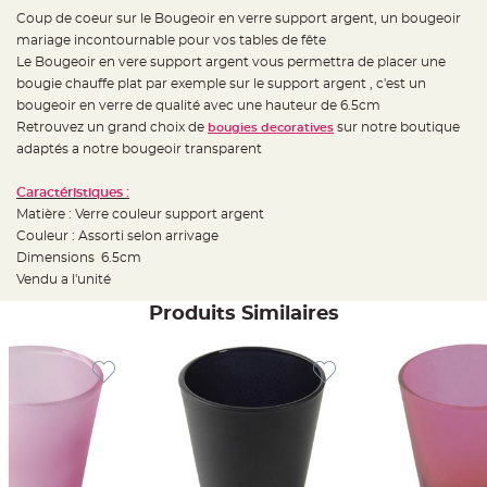
e
d
Coup de coeur sur le Bougeoir en verre support argent, un bougeoir
e
mariage incontournable pour vos tables de fête
c
h
Le Bougeoir en vere support argent vous permettra de placer une
a
i
bougie chauffe plat par exemple sur le support argent , c'est un
s
bougeoir en verre de qualité avec une hauteur de 6.5cm
e
m
Retrouvez un grand choix de
sur notre boutique
bougies decoratives
a
r
adaptés a notre bougeoir transparent
i
a
g
Caractéristiques :
e
Matière : Verre couleur support argent
L
Couleur : Assorti selon arrivage
a
Dimensions 6.5cm
n
t
Vendu a l'unité
e
r
Produits Similaires
n
e
v
o
l
a
n
t
e
e
t
f
l
o