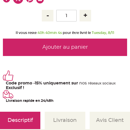
u
m
B
a
n
d
e
r
Il vous reste
40h 40min 4s
pour être livré le
Tuesday, 8/11
o
l
e
e
Ajouter au panier
t
g
u
i
r
l
a
n
d
e
Code promo -15% uniquement sur
nos
ré
seaux
sociaux
m
a
Exclusif !
r
i
a
Livraison rapide en 24/48h
g
e
H
o
Descriptif
Livraison
Avis Client
u
s
s