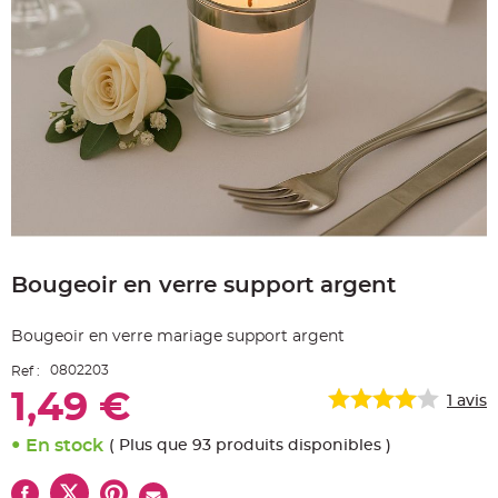
e
A
r
t
i
c
l
e
L
u
m
i
n
e
u
x
Skip
B
to
a
Bougeoir en verre support argent
the
l
beginning
l
o
of
n
Bougeoir en verre mariage support argent
the
m
a
images
r
0802203
Ref :
gallery
i
a
1,49 €
1
avis
g
e
&
En stock
( Plus que 93 produits disponibles )
H
é
l
i