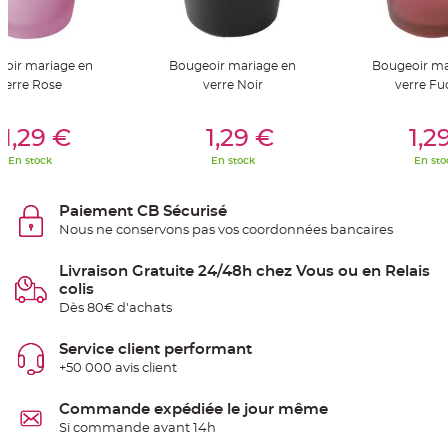
t
t
a
n
t
oir mariage en
Bougeoir mariage en
Bougeoir ma
e
verre Rose
verre Noir
verre Fu
N
o
er Au Panier
Ajouter Au Panier
Ajouter A
e
1,29 €
1,29 €
1,2
u
d
h
En stock
En stock
En sto
o
u
s
s
Paiement CB Sécurisé
e
Nous ne conservons pas vos coordonnées bancaires
d
e
c
h
Livraison Gratuite 24/48h chez Vous ou en Relais
a
colis
i
s
Dès 80€ d'achats
e
d
e
Service client performant
M
a
+50 000 avis client
r
i
a
Commande expédiée le jour même
g
e
Si commande avant 14h