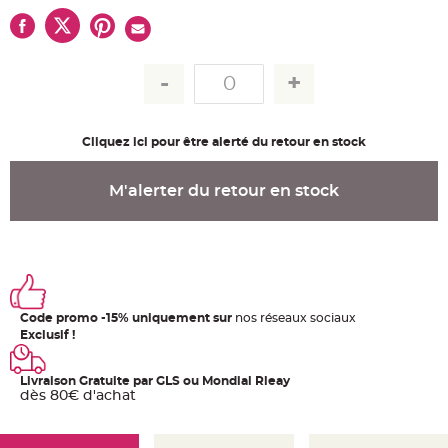
u
m
B
a
n
d
e
r
o
l
Cliquez ici pour être alerté du retour en stock
e
e
t
g
M'alerter du retour en stock
u
i
r
l
a
n
d
e
m
a
r
Code promo -15% uniquement sur
nos réseaux sociaux
i
Exclusif !
a
g
e
Livraison Gratuite par GLS ou Mondial Rleay
H
dès 80€ d'achat
o
u
s
s