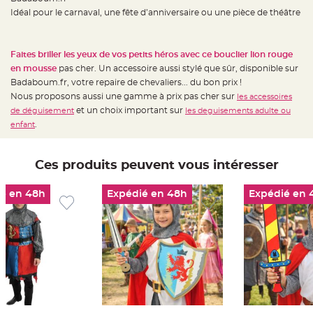
t
Idéal pour le carnaval, une fête d’anniversaire ou une pièce de théâtre
t
a
n
t
e
Faites briller les yeux de vos petits héros avec ce bouclier lion rouge
en mousse
pas cher. Un accessoire aussi stylé que sûr, disponible sur
N
o
Badaboum.fr, votre repaire de chevaliers... du bon prix !
e
u
Nous proposons aussi une gamme à prix pas cher sur
les accessoires
d
et un choix important sur
de déguisement
les deguisements adulte ou
h
o
.
enfant
u
s
s
e
d
Ces produits peuvent vous intéresser
e
c
h
é en 48h
Expédié en 48h
Expédié en 
a
i
s
e
d
e
M
a
r
i
a
g
e