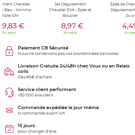
S
ement Chevalier
Set Déguisement
Épée de Chev
u
s
et Bleu - Homme
Chevalier EVA - Épée et
Déguisement
p
- Taille S/M
Bouclier
34 c
e
er Au Panier
Ajouter Au Panier
Ajouter A
n
s
29,83 €
8,97 €
4,4
i
o
En stock
En stock
En sto
n
b
o
u
Paiement CB Sécurisé
l
e
Nous ne conservons pas vos coordonnées bancaires
p
a
p
Livraison Gratuite 24/48h chez Vous ou en Relais
i
e
colis
r
Dès 80€ d'achats
T
a
Service client performant
p
i
+50 000 avis client
s
d
e
Commande expédiée le jour même
s
a
Si commande avant 14h
l
l
e
15 jours
e
t
pour changer d'avis
T