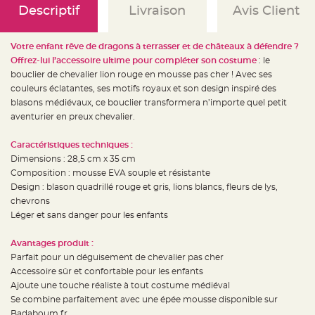
e
Descriptif
Livraison
Avis Client
d
e
c
h
a
Votre enfant rêve de dragons à terrasser et de châteaux à défendre ?
i
Offrez-lui l’accessoire ultime pour compléter son costume
: le
s
e
bouclier de chevalier lion rouge en mousse pas cher ! Avec ses
m
a
couleurs éclatantes, ses motifs royaux et son design inspiré des
r
blasons médiévaux, ce bouclier transformera n’importe quel petit
i
a
aventurier en preux chevalier.
g
e
Caractéristiques techniques :
L
Dimensions : 28,5 cm x 35 cm
a
n
Composition : mousse EVA souple et résistante
t
e
Design : blason quadrillé rouge et gris, lions blancs, fleurs de lys,
r
chevrons
n
e
Léger et sans danger pour les enfants
v
o
l
Avantages produit :
a
n
Parfait pour un déguisement de chevalier pas cher
t
e
Accessoire sûr et confortable pour les enfants
e
Ajoute une touche réaliste à tout costume médiéval
t
f
Se combine parfaitement avec une épée mousse disponible sur
l
o
Badaboum.fr