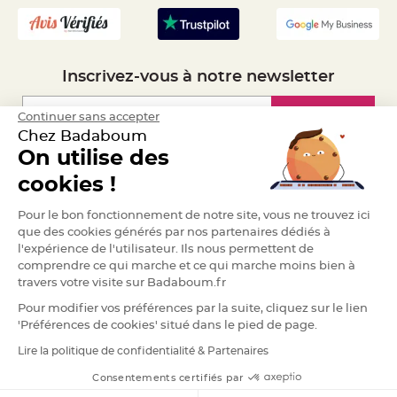
a
r
i
a
g
Inscrivez-vous à notre newsletter
e
Inscription
Continuer sans accepter
B
o
Chez Badaboum
u
g
On utilise des
e
Espace Pro
o
cookies !
i
r
s
Demander un devis
e
Pour le bon fonctionnement de notre site, vous ne trouvez ici
t
que des cookies générés par nos partenaires dédiés à
P
h
l'expérience de l'utilisateur. Ils nous permettent de
o
comprendre ce qui marche et ce qui marche moins bien à
t
o
travers votre visite sur Badaboum.fr
p
h
Pour modifier vos préférences par la suite, cliquez sur le lien
o
r
'Préférences de cookies' situé dans le pied de page.
e
s
Lire la politique de confidentialité & Partenaires
RGPD
B
Consentements certifiés par
o
u