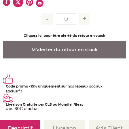
u
m
B
a
n
d
e
r
o
Cliquez ici pour être alerté du retour en stock
l
e
e
t
M'alerter du retour en stock
g
u
i
r
l
a
n
d
e
m
a
Code promo -15% uniquement sur
nos réseaux sociaux
r
Exclusif !
i
a
g
e
Livraison Gratuite par GLS ou Mondial Rleay
dès 80€ d'achat
H
o
u
s
s
Descriptif
Livraison
Avis Client