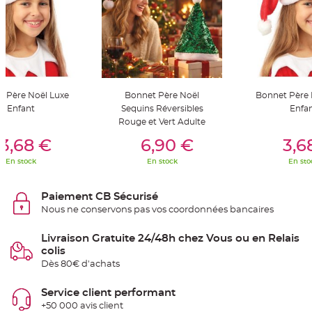
t
t
a
n
t
e
N
o
e
u
 Père Noël Luxe
Bonnet Père Noël
Bonnet Père 
d
Enfant
Sequins Réversibles
Enfa
h
o
Rouge et Vert Adulte
u
er Au Panier
Ajouter Au Panier
Ajouter A
s
3,68 €
6,90 €
3,6
s
e
d
En stock
En stock
En sto
e
c
h
a
Paiement CB Sécurisé
i
Nous ne conservons pas vos coordonnées bancaires
s
e
d
e
Livraison Gratuite 24/48h chez Vous ou en Relais
M
colis
a
r
Dès 80€ d'achats
i
a
g
Service client performant
e
+50 000 avis client