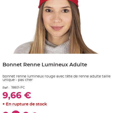
e
A
r
t
i
c
l
e
L
u
m
i
n
e
u
x
Skip
B
to
a
Bonnet Renne Lumineux Adulte
the
l
beginning
l
o
of
n
bonnet renne lumineux rouge avec tête de renne adulte taille
the
m
unique - pas cher
a
images
r
gallery
i
19801-PC
Ref :
a
g
9,66 €
e
&
H
En rupture de stock
é
l
i