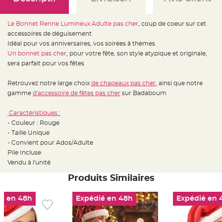
e
d
e
c
Le Bonnet Renne Lumineux Adulte pas cher
, coup de coeur sur cet
h
a
accessoires de déguisement
i
s
Idéal pour vos anniversaires, vos soirées à thèmes
e
Un bonnet pas cher
, pour votre fête, son style atypique et originale,
m
a
sera parfait pour vos fêtes
r
i
a
Retrouvez notre large choix
de chapeaux pas cher
, ainsi que notre
g
e
gamme
d'accessoire de fêtes pas cher
sur Badaboum
L
a
Caractéristiques :
n
- Couleur : Rouge
t
e
- Taille Unique
r
n
- Convient pour Ados/Adulte
e
Pile Incluse
v
o
Vendu à l'unité
l
a
Produits Similaires
n
t
e
e
é en 48h
Expédié en 48h
Expédié en 
t
f
l
o