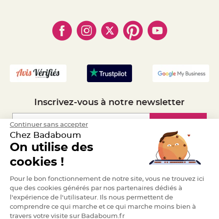
- Paiement Sécurisé
- Règles de confidentialité
e
- Qui somme-nous ?
n
- Paiement en Plusieurs fois
- Cookies
t
- Obtenez des Remises
u
- Marques
- Plan du site
r
- Livraison Rapide 24h
e
M
- Mandat Administratif
a
r
- Recrutement
i
a
g
e
D
é
Inscrivez-vous à notre newsletter
c
o
Inscription
Continuer sans accepter
r
a
Chez Badaboum
t
On utilise des
i
Espace Pro
o
cookies !
n
t
Demander un devis
Pour le bon fonctionnement de notre site, vous ne trouvez ici
a
que des cookies générés par nos partenaires dédiés à
b
l'expérience de l'utilisateur. Ils nous permettent de
l
comprendre ce qui marche et ce qui marche moins bien à
e
travers votre visite sur Badaboum.fr
m