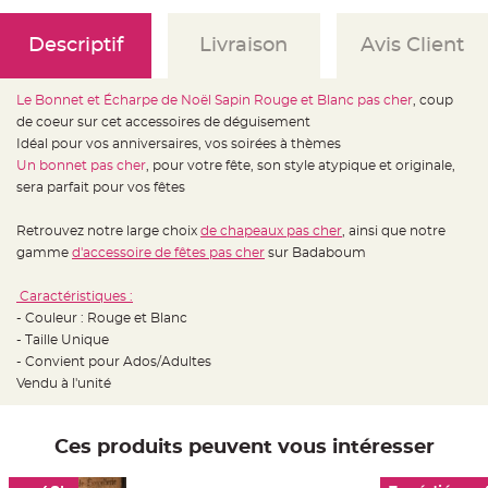
e
d
e
Descriptif
Livraison
Avis Client
c
h
a
i
s
Le Bonnet et Écharpe de Noël Sapin Rouge et Blanc pas cher
, coup
e
m
de coeur sur cet accessoires de déguisement
a
Idéal pour vos anniversaires, vos soirées à thèmes
r
i
Un bonnet pas cher
, pour votre fête, son style atypique et originale,
a
g
sera parfait pour vos fêtes
e
Retrouvez notre large choix
de chapeaux pas cher
, ainsi que notre
L
a
gamme
d'accessoire de fêtes pas cher
sur Badaboum
n
t
e
Caractéristiques :
r
n
- Couleur : Rouge et Blanc
e
v
- Taille Unique
o
- Convient pour Ados/Adultes
l
a
Vendu à l'unité
n
t
e
e
t
Ces produits peuvent vous intéresser
f
l
o