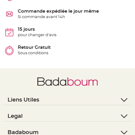
e
n
t
Commande expédiée le jour même
u
Si commande avant 14h
r
e
M
a
15 jours
r
pour changer d'avis
i
a
g
e
Retour Gratuit
Sous conditions
D
é
c
o
r
a
t
i
o
Liens Utiles
n
- Questions / Réponses
t
a
- Nous contacter
Legal
b
- Suivre une commande
l
- Conditions Générales de Vente
e
- Retourner un article
- RGPD
Badaboum
m