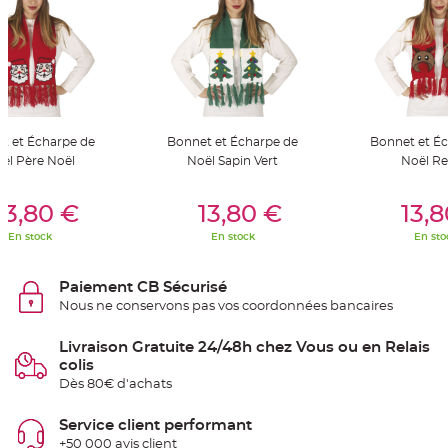
S
u
s
p
e
n
s
i
o
n
b
o
t et Écharpe de
Bonnet et Écharpe de
Bonnet et É
u
ël Père Noël
Noël Sapin Vert
Noël R
l
e
p
er Au Panier
Ajouter Au Panier
Ajouter A
a
13,80 €
13,80 €
13,
p
i
e
En stock
En stock
En sto
r
T
Paiement CB Sécurisé
a
p
Nous ne conservons pas vos coordonnées bancaires
i
s
d
Livraison Gratuite 24/48h chez Vous ou en Relais
e
s
colis
a
Dès 80€ d'achats
l
l
e
e
Service client performant
t
+50 000 avis client
T