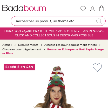
Nouveautés
Mariage
D
Re
é
c
LIVRAISON 24/48H GRATUITE CHEZ VOUS OU EN RELAIS DÈS 80€ -
o
CLICK AND COLLECT SOUS 1H DÉSORMAIS POSSIBLE
r
a
Accueil
Déguisements
Accessoires pour déguisement et fête
t
Chapeau pour déguisement
Bonnet et Écharpe de Noël Sapin Rouge
i
et Blanc
o
n
Skip
s
to
Expédié en 48h
a
the
l
end
l
of
e
the
m
images
a
gallery
r
i
a
g