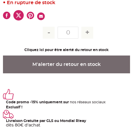
u
En rupture de stock
m
B
a
n
d
e
r
o
l
e
e
t
Cliquez ici pour être alerté du retour en stock
g
u
i
M'alerter du retour en stock
r
l
a
n
d
e
m
a
r
i
a
Code promo -15% uniquement sur
nos réseaux sociaux
g
e
Exclusif !
H
o
Livraison Gratuite par GLS ou Mondial Rleay
u
dès 80€ d'achat
s
s