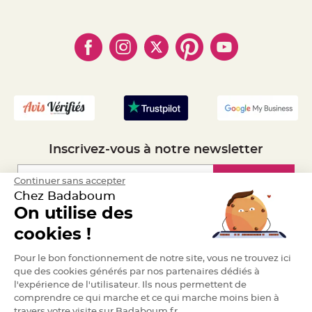
- Paiement Sécurisé
a
- Règles de confidentialité
- Qui somme-nous ?
r
- Paiement en Plusieurs fois
- Cookies
- Obtenez des Remises
i
- Marques
a
- Plan du site
- Livraison Rapide 24h
g
- Mandat Administratif
e
- Recrutement
B
o
u
g
e
o
i
Inscrivez-vous à notre newsletter
r
s
e
t
Inscription
Continuer sans accepter
P
h
Chez Badaboum
o
On utilise des
t
o
Espace Pro
p
cookies !
h
o
r
Demander un devis
Pour le bon fonctionnement de notre site, vous ne trouvez ici
e
s
que des cookies générés par nos partenaires dédiés à
l'expérience de l'utilisateur. Ils nous permettent de
B
comprendre ce qui marche et ce qui marche moins bien à
o
u
travers votre visite sur Badaboum.fr