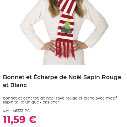
e
A
r
t
i
c
l
e
L
u
m
i
n
e
u
x
B
Skip
a
to
l
Bonnet et Écharpe de Noël Sapin Rouge
the
l
o
beginning
n
et Blanc
of
m
a
the
r
images
i
bonnet et écharpe de noël rayé rouge et blanc avec motif
gallery
a
sapin taille unique - pas cher
g
e
48333-PC
&
Ref :
H
11,59 €
é
l
i