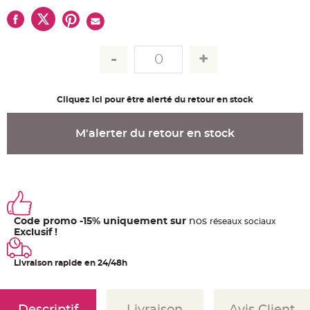
u
m
B
a
n
d
e
r
o
l
e
Cliquez ici pour être alerté du retour en stock
e
t
g
M'alerter du retour en stock
u
i
r
l
a
n
d
e
m
a
r
Code promo -15% uniquement sur
nos
ré
seaux
sociaux
i
Exclusif !
a
g
e
Livraison rapide en 24/48h
H
o
u
s
s
Descriptif
Livraison
Avis Client