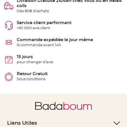
Livraison Gratuite 24/48h chez Vous ou en Relais
t
colis
t
a
Dès 80€ d'achats
n
t
e
Service client performant
+50 000 avis client
N
o
e
u
Commande expédiée le jour même
d
Si commande avant 14h
h
o
u
s
15 jours
s
pour changer d'avis
e
d
e
c
Retour Gratuit
h
Sous conditions
a
i
s
e
d
e
M
a
r
i
a
g
e
Liens Utiles