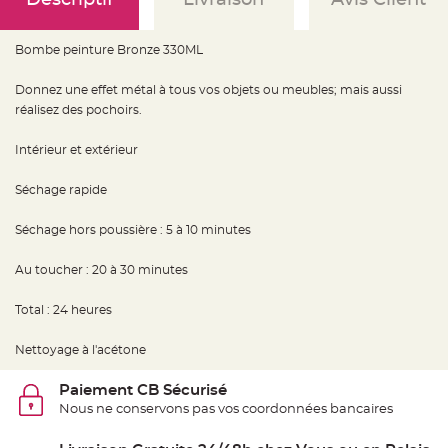
e
d
e
c
Bombe peinture Bronze 330ML
h
a
i
s
Donnez une effet métal à tous vos objets ou meubles; mais aussi
e
réalisez des pochoirs.
m
a
r
i
Intérieur et extérieur
a
g
e
Séchage rapide
L
a
Séchage hors poussière : 5 à 10 minutes
n
t
e
Au toucher : 20 à 30 minutes
r
n
e
Total : 24 heures
v
o
l
a
Nettoyage à l'acétone
n
t
e
Paiement CB Sécurisé
e
t
Nous ne conservons pas vos coordonnées bancaires
f
l
o