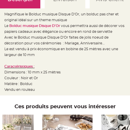
e
d
e
c
Magnifique le Bolduc musique Disque D'Or, un bolduc pas cher et
h
a
original idéal sur un theme musique
i
s
Le
Bolduc musique Disque D'Or
vous permettra aussi de décorer vos
e
papiers cadeaux avec élègance ou encore en rond de serviette
m
a
Avec le Bolduc musique Disque D'Or faites de jolis noeud de
r
i
décoration pour vos cérémonies : Mariage, Anniversaire...
a
Le est vendu à prix économique en bobine de 25 mètres avec une
g
e
largeur de 10 mm
L
a
Caractéristiques :
n
Dimensions : 10 mm x 25 mètres
t
e
Couleur : Noir et Or
r
n
Matière : Bolduc
e
Vendu en rouleau
v
o
l
a
n
Ces produits peuvent vous intéresser
t
e
e
t
f
l
o