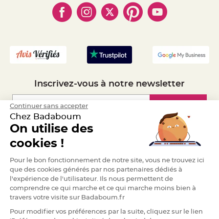
- Obtenez des Remises
a
- Marques
- Plan du site
- Livraison Rapide 24h
r
i
- Mandat Administratif
a
- Recrutement
g
e
B
o
u
g
Inscrivez-vous à notre newsletter
e
o
i
Inscription
Continuer sans accepter
r
s
Chez Badaboum
e
t
On utilise des
P
h
Espace Pro
cookies !
o
t
o
Demander un devis
p
Pour le bon fonctionnement de notre site, vous ne trouvez ici
h
que des cookies générés par nos partenaires dédiés à
o
r
l'expérience de l'utilisateur. Ils nous permettent de
e
comprendre ce qui marche et ce qui marche moins bien à
s
travers votre visite sur Badaboum.fr
B
o
Pour modifier vos préférences par la suite, cliquez sur le lien
u