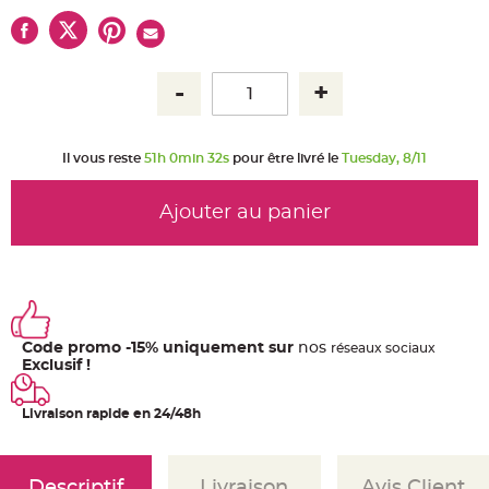
u
m
B
a
n
d
e
r
o
l
e
Il vous reste
51h 0min 32s
pour être livré le
Tuesday, 8/11
e
t
g
u
Ajouter au panier
i
r
l
a
n
d
e
m
a
r
Code promo -15% uniquement sur
nos
ré
seaux
sociaux
i
Exclusif !
a
g
e
Livraison rapide en 24/48h
H
o
u
s
s
Descriptif
Livraison
Avis Client