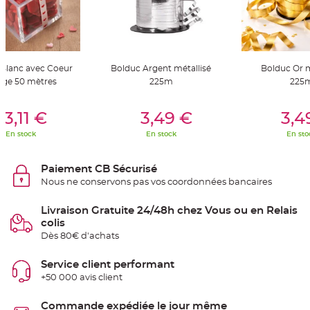
S
u
s
p
e
n
s
i
Blanc avec Coeur
Bolduc Argent métallisé
Bolduc Or m
o
n
ge 50 mètres
225m
225
b
o
u
er Au Panier
Ajouter Au Panier
Ajouter A
l
3,11 €
3,49 €
3,4
e
p
En stock
En stock
En sto
a
p
i
e
Paiement CB Sécurisé
r
Nous ne conservons pas vos coordonnées bancaires
T
a
Livraison Gratuite 24/48h chez Vous ou en Relais
p
i
colis
s
d
Dès 80€ d'achats
e
s
a
Service client performant
l
l
+50 000 avis client
e
e
t
Commande expédiée le jour même
T