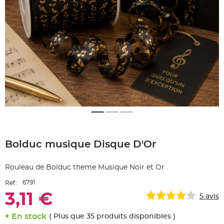
e
A
r
t
i
c
l
e
L
u
m
i
n
e
u
x
B
a
Skip
l
to
l
o
Bolduc musique Disque D'Or
the
n
beginning
m
a
of
r
Rouleau de Bolduc theme Musique Noir et Or
the
i
images
a
6791
Ref :
g
gallery
e
3,11 €
&
5
avis
H
é
l
En stock
( Plus que 35 produits disponibles )
i