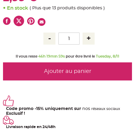
u
m
En stock
( Plus que 13 produits disponibles )
B
a
n
d
e
r
o
l
e
e
t
g
Il vous reste
46h 19min 59s
pour être livré le
Tuesday, 8/11
u
i
r
l
Ajouter au panier
a
n
d
e
m
a
r
i
a
g
e
Code promo -15% uniquement sur
nos
ré
seaux
sociaux
Exclusif !
H
o
u
Livraison rapide en 24/48h
s
s