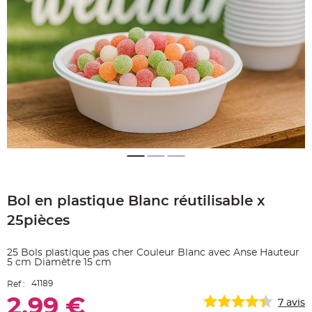
e
A
r
t
i
c
l
e
L
u
m
i
n
e
u
x
B
a
Skip
l
to
l
o
Bol en plastique Blanc réutilisable x
the
n
beginning
m
25pièces
a
of
r
the
i
images
a
25 Bols plastique pas cher Couleur Blanc avec Anse Hauteur
g
gallery
5 cm Diamètre 15 cm
e
&
H
41189
Ref :
é
l
2,99 €
7
avis
i