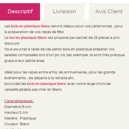
e
d
e
Descriptif
Livraison
Avis Client
c
h
a
i
s
Les
bols en plastique blanc
seront idéaux pour vos cérémonies , pour
e
la preparation de vos repas de fête
m
a
Le
bol en plastique Blanc
est proposé par sachet de 25 pièces à prix
r
i
discount
a
Vous pourrez à l'aide de ces petits bols en plastique préparer vos
g
e
salades composées lors d'un pic nic par exemple, ils sont très pratique
graçe à leur petite anse
L
a
n
Idéal pour les repas entre amis, les anniversaires, pour les grands
t
e
événements , les départs à la retraite etc .
r
n
Accordez les
bols en plastique blanc
avec notre large choix de
e
vaisselle jetable pas cher en Blanc
v
o
l
a
Caractéristiques :
n
Diamètre:15 cm
t
e
Hauteur:5 cm
e
t
Matière : Plastique
f
Couleur :Blanc
l
o