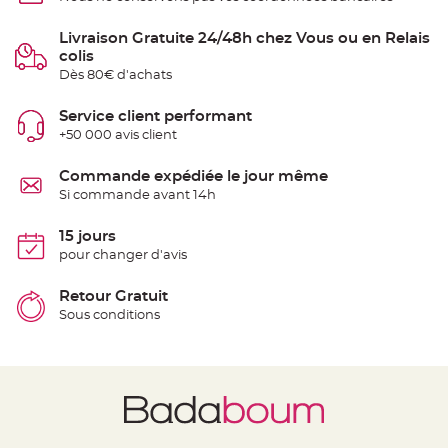
e
n
t
Livraison Gratuite 24/48h chez Vous ou en Relais
u
colis
r
e
Dès 80€ d'achats
M
a
r
Service client performant
i
a
+50 000 avis client
g
e
Commande expédiée le jour même
D
Si commande avant 14h
é
c
15 jours
o
pour changer d'avis
r
a
t
Retour Gratuit
i
Sous conditions
o
n
t
a
b
l
e
m