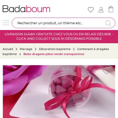
Nouveautés
Mariage
D
Re
é
c
LIVRAISON 24/48H GRATUITE CHEZ VOUS OU EN RELAIS DÈS 80€ -
o
CLICK AND COLLECT SOUS 1H DÉSORMAIS POSSIBLE
r
a
Accueil
Mariage
Décoration bapteme
Contenant à dragées
t
baptême
Boite dragees plexi ronde transparente
i
o
Skip
n
to
s
the
a
end
l
of
l
the
e
images
m
gallery
a
r
i
a
g