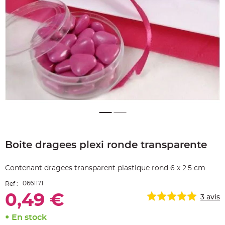
e
A
r
t
i
c
l
e
L
u
m
i
n
e
u
x
B
a
Skip
l
to
l
o
Boite dragees plexi ronde transparente
the
n
beginning
m
a
of
r
Contenant dragees transparent plastique rond 6 x 2.5 cm
the
i
images
a
0661171
Ref :
g
gallery
e
0,49 €
&
3
avis
H
é
l
En stock
i