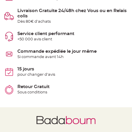
e
n
Livraison Gratuite 24/48h chez Vous ou en Relais
t
u
colis
r
e
Dès 80€ d'achats
M
a
r
Service client performant
i
a
+50 000 avis client
g
e
Commande expédiée le jour même
D
Si commande avant 14h
é
c
15 jours
o
pour changer d'avis
r
a
t
Retour Gratuit
i
Sous conditions
o
n
t
a
b
l
e
m