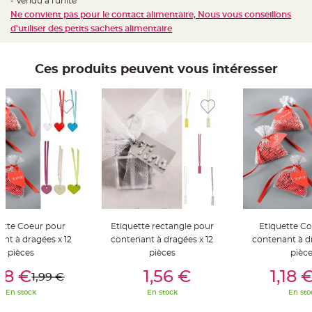
- Vendu a l'unité
t
t
Ne convient pas pour le contact alimentaire, Nous vous conseillons
a
d'utiliser des petits sachets alimentaire
n
t
e
Ces produits peuvent vous intéresser
N
o
e
u
d
h
o
u
s
s
e
d
e
c
h
a
i
s
e
ette Coeur pour
Etiquette rectangle pour
Etiquette C
d
e
nt à dragées x 12
contenant à dragées x 12
contenant à dr
M
pièces
pièces
pièc
a
r
er Au Panier
Ajouter Au Panier
Ajouter A
i
,18 €
1,56 €
1,18 
1,99 €
a
g
En stock
En stock
En sto
e