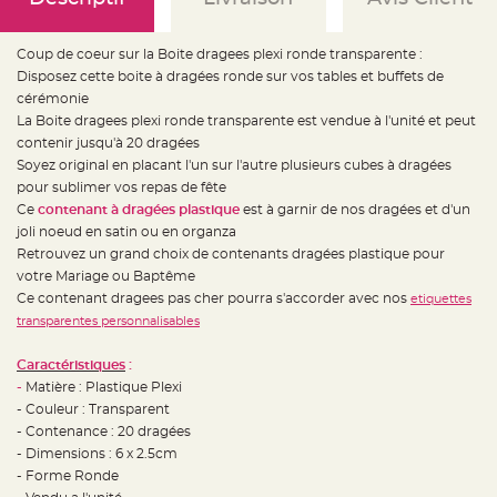
e
d
e
c
Coup de coeur sur la Boite dragees plexi ronde transparente :
h
a
Disposez cette boite à dragées ronde sur vos tables et buffets de
i
s
cérémonie
e
La Boite dragees plexi ronde transparente est vendue à l'unité et peut
m
a
contenir jusqu'à 20 dragées
r
i
Soyez original en placant l'un sur l'autre plusieurs cubes à dragées
a
pour sublimer vos repas de fête
g
e
Ce
contenant à dragées plastique
est à garnir de nos dragées et d'un
joli noeud en satin ou en organza
L
a
Retrouvez un grand choix de contenants dragées plastique pour
n
votre Mariage ou Baptême
t
e
Ce contenant dragees pas cher pourra s'accorder avec nos
etiquettes
r
n
transparentes personnalisables
e
v
o
Caractéristiques
:
l
a
-
Matière : Plastique Plexi
n
- Couleur : Transparent
t
e
- Contenance : 20 dragées
e
t
- Dimensions : 6 x 2.5cm
f
- Forme Ronde
l
o