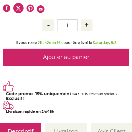
u
m
B
a
n
d
e
r
o
l
e
Il vous reste
21h 42min 16s
pour être livré le
Saturday, 8/8
e
t
g
u
Ajouter au panier
i
r
l
a
n
d
e
m
a
r
Code promo -15% uniquement sur
nos
ré
seaux
sociaux
i
Exclusif !
a
g
e
Livraison rapide en 24/48h
H
o
u
s
s
Descriptif
Livraison
Avis Client