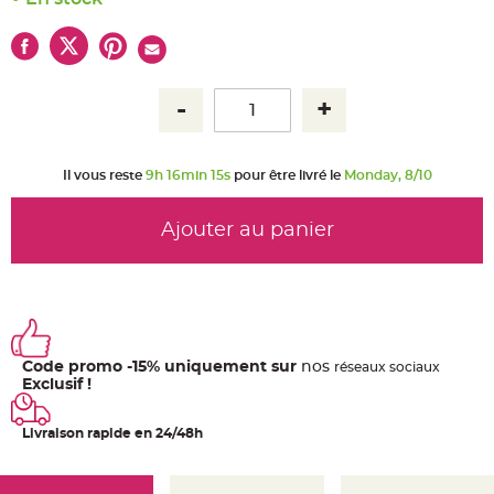
u
m
B
a
n
d
e
r
o
l
e
e
Il vous reste
9h 16min 14s
pour être livré le
Monday, 8/10
t
g
u
i
Ajouter au panier
r
l
a
n
d
e
m
a
r
i
Code promo -15% uniquement sur
nos
ré
seaux
sociaux
a
g
Exclusif !
e
H
Livraison rapide en 24/48h
o
u
s
s