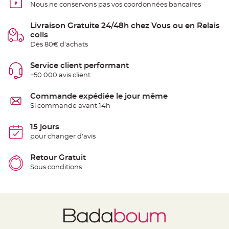
Nous ne conservons pas vos coordonnées bancaires
e
n
t
u
Livraison Gratuite 24/48h chez Vous ou en Relais
r
colis
e
M
Dès 80€ d'achats
a
r
i
Service client performant
a
g
+50 000 avis client
e
Commande expédiée le jour même
D
é
Si commande avant 14h
c
o
15 jours
r
pour changer d'avis
a
t
Retour Gratuit
i
o
Sous conditions
n
t
a
b
l
e
m