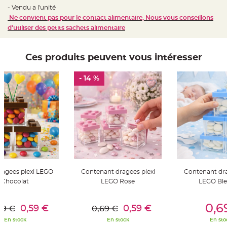
t
- Vendu a l'unité
t
a
Ne convient pas pour le contact alimentaire, Nous vous conseillons
n
d'utiliser des petits sachets alimentaire
t
e
N
Ces produits peuvent vous intéresser
o
e
u
d
- 14 %
h
o
u
s
s
e
d
e
c
h
a
i
s
e
d
ragees plexi LEGO
Contenant dragees plexi
Contenant dra
e
M
Chocolat
LEGO Rose
LEGO Bleu
a
r
i
er Au Panier
Ajouter Au Panier
Ajouter A
a
0,6
0,59 €
0,59 €
69 €
0,69 €
g
e
En stock
En stock
En sto