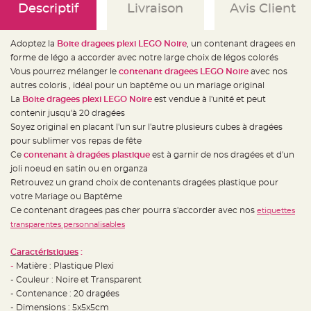
e
Descriptif
Livraison
Avis Client
d
e
c
h
Adoptez la
Boite dragees plexi LEGO Noire
, un contenant dragees en
a
i
forme de légo a accorder avec notre large choix de légos colorés
s
e
Vous pourrez mélanger le
contenant dragees LEGO Noire
avec nos
m
autres coloris , idéal pour un baptême ou un mariage original
a
r
La
Boite dragees plexi LEGO Noire
est vendue à l'unité et peut
i
a
contenir jusqu'à 20 dragées
g
Soyez original en placant l'un sur l'autre plusieurs cubes à dragées
e
pour sublimer vos repas de fête
L
Ce
contenant à dragées plastique
est à garnir de nos dragées et d'un
a
n
joli noeud en satin ou en organza
t
Retrouvez un grand choix de contenants dragées plastique pour
e
r
votre Mariage ou Baptême
n
e
Ce contenant dragees pas cher pourra s'accorder avec nos
etiquettes
v
o
transparentes personnalisables
l
a
n
Caractéristiques
:
t
-
Matière : Plastique Plexi
e
e
- Couleur : Noire et Transparent
t
f
- Contenance : 20 dragées
l
- Dimensions : 5x5x5cm
o