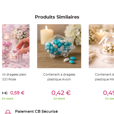
S
u
s
p
e
Produits Similaires
n
s
i
o
n
b
o
u
l
e
p
a
p
i
e
r
T
a
ant dragees plexi
Contenant a dragees
Contenant à
p
LEGO Rose
plastique Avion
plastique Mi
i
s
d
er Au Panier
Ajouter Au Panier
Ajouter A
e
0,42 €
0,4
0,59 €
s
69 €
a
l
En stock
En stock
En sto
l
e
e
t
Paiement CB Sécurisé
T