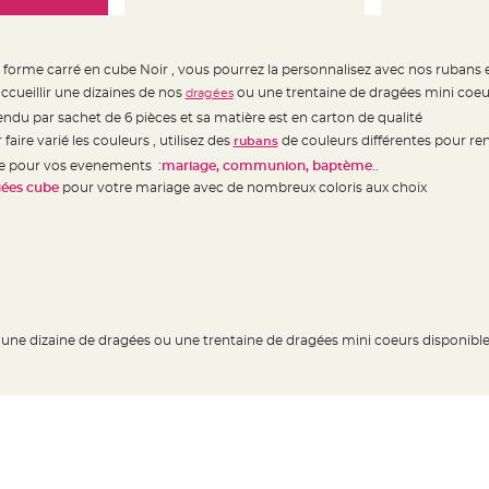
a forme carré en cube Noir , vous pourrez la personnalisez avec nos rubans 
ccueillir une dizaines de nos
ou une trentaine de dragées mini coeu
dragées
endu par sachet de 6 pièces et sa matière est en carton de qualité
ire varié les couleurs , utilisez des
de couleurs différentes pour re
rubans
he pour vos evenements :
mariage, communion, baptème
..
gées cube
pour votre mariage avec de nombreux coloris aux choix
r une dizaine de dragées ou une trentaine de dragées mini coeurs disponibl