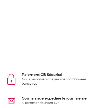
Deco
Paillette
et
Strass
Déco
Plume
Mariage
Fleurs
décoratives
Mariage
Marque
place
et
Paiement CB Sécurisé
Nous ne conservons pas vos coordonnées
porte
bancaires
nom
Menu,
Carte
Commande expédiée le jour même
d'Invitation
Si commande avant 14h