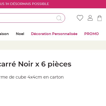
OUS 1H DÉSORMAIS POSSIBLE
Déjà client ?
Connectez vous pour retrouver vos coups de
aison
Noel
Décoration Personnalisée
PROMO
coeur
Me connecter
Mot de passe oublié ?
arré Noir x 6 pièces
Nouveau client ?
forme de cube 4x4cm en carton
Créer mon compte