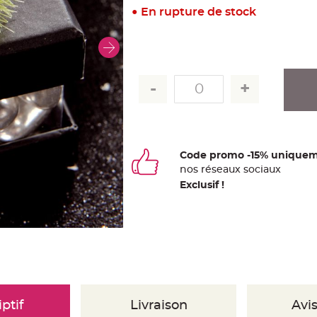
En rupture de stock
Code promo -15% uniquem
nos
ré
seaux
sociaux
Exclusif !
ptif
Livraison
Avis