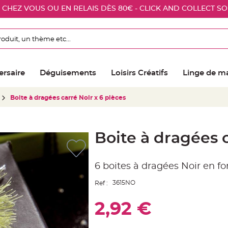
E CHEZ VOUS OU EN RELAIS DÈS 80€ - CLICK AND COLLECT S
ersaire
Déguisements
Loisirs Créatifs
Linge de m
Boite à dragées carré Noir x 6 pièces
Boite à dragées c
6 boites à dragées Noir en 
3615NO
Ref :
2,92 €