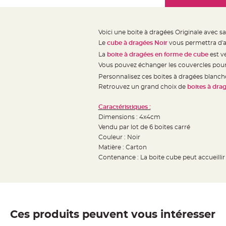
Mariage
the
Décoration
images
table
gallery
Voici une boite à dragées Originale avec s
mariage
Le
cube à dragées Noir
vous permettra d'a
Bougeoirs
La
boite à dragées en forme de cube
est v
et
Vous pouvez échanger les couvercles pour fa
Photophores
Personnalisez ces boites à dragées blanc
Bougie
Retrouvez un grand choix de
boites à dra
décoration
Caractéristiques :
Centre
Dimensions : 4x4cm
de
Vendu par lot de 6 boites carré
table
Couleur : Noir
&
Matière : Carton
Contenance : La boite cube peut accueilli
Vase
Mariage
Chemin
de
table
Ces produits peuvent vous intéresser
Mariage