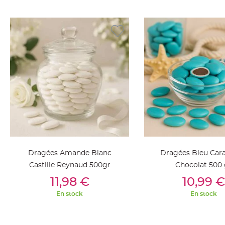
jetable
Chevalet
de
table
Mariage
Colombe,
Papillon,
Cage
oiseau
Confettis
et
Pétale
de
Dragées Amande Blanc
Dragées Bleu Cara
rose
Castille Reynaud 500gr
Chocolat 500 
Déco
Ajouter Au Panier
Ajouter Au Pan
11,98 €
10,99 €
Ardoise
En stock
En stock
Déco
Naturelle
Mariage