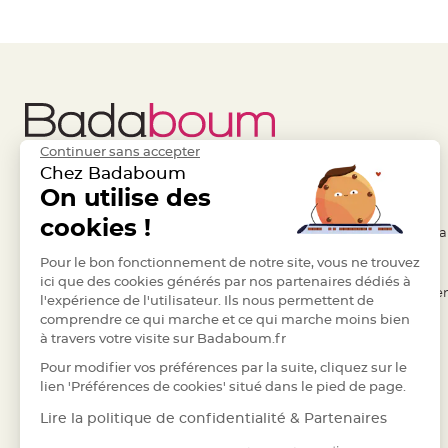
Pics
pour
Déco
Gateau
Rond
de
serviette
Continuer sans accepter
table
Chez Badaboum
Liens Utiles
On utilise des
Legal
de
mariage
cookies !
- Questions / Réponses
- Conditions Généra
Contenant
- Nous contacter
Pour le bon fonctionnement de notre site, vous ne trouvez
- RGPD
Dragées
ici que des cookies générés par nos partenaires dédiés à
Mariage
- Suivre une commande
- Règles de confiden
l'expérience de l'utilisateur. Ils nous permettent de
Boite
comprendre ce qui marche et ce qui marche moins bien
- Retourner un article
- Cookies
à
à travers votre visite sur Badaboum.fr
- Paiement Sécurisé
- Plan du site
dragées
Pour modifier vos préférences par la suite, cliquez sur le
- Paiement en Plusieurs fois
Bourse
lien 'Préférences de cookies' situé dans le pied de page.
et
- Marques
Lire la politique de confidentialité & Partenaires
sac