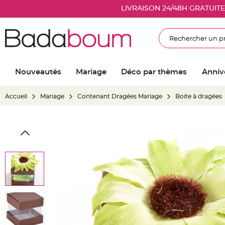
Nouveautés
LIVRAISON 24/48H GRATUIT
Mariage
Décoration
Rechercher
salle
mariage
Article
Nouveautés
Mariage
Déco par thèmes
Anniv
Lumineux
Ballon
Accueil
Mariage
Contenant Dragées Mariage
Boite à dragées
mariage
&
Hélium
Skip
Banderole
to
et
the
guirlande
end
mariage
of
Housse
the
de
images
chaise
gallery
mariage