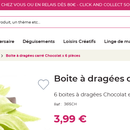
E CHEZ VOUS OU EN RELAIS DÈS 80€ - CLICK AND COLLECT S
ersaire
Déguisements
Loisirs Créatifs
Linge de m
Boite à dragées carré Chocolat x 6 pièces
Boite à dragées 
6 boites à dragées Chocolat
3615CH
Ref :
3,99 €