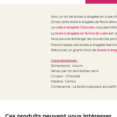
Mariage
the
Décoration
images
table
gallery
Voici un lot de boites à dragées en cube ch
mariage
Ornez cette boite à dragées de fleurs décor
Bougeoirs
Le
cube à dragées Chocolat
vous permettra
et
La
boite à dragées en forme de cube
est v
Photophores
Vous pouvez échanger les couvercles pour fa
Bougie
Personnalisez ces boites à dragées blanc
Retrouvez un grand choix de
boites à dra
décoration
Centre
Caractéristiques :
de
Dimensions : 4x4cm
table
Vendu par lot de 6 boites carré
&
Couleur : Chocolat
Matière : Carton
Vase
Contenance : La boite cube peut accueilli
Mariage
Chemin
de
table
Mariage
Ces produits peuvent vous intéresser