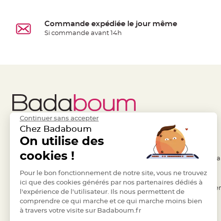
à
dragées
Commande expédiée le jour même
Contenant
Si commande avant 14h
Dragées
Plastique
Transparent
Contenant
à
dragées
en
Continuer sans accepter
tulle
Chez Badaboum
Contenant
Liens Utiles
On utilise des
Legal
à
cookies !
- Questions / Réponses
- Conditions Généra
dragées
en
- Nous contacter
Pour le bon fonctionnement de notre site, vous ne trouvez
- RGPD
verre
ici que des cookies générés par nos partenaires dédiés à
- Suivre une commande
- Règles de confiden
l'expérience de l'utilisateur. Ils nous permettent de
Contenant
comprendre ce qui marche et ce qui marche moins bien
- Retourner un article
- Cookies
à
à travers votre visite sur Badaboum.fr
- Paiement Sécurisé
- Plan du site
dragées