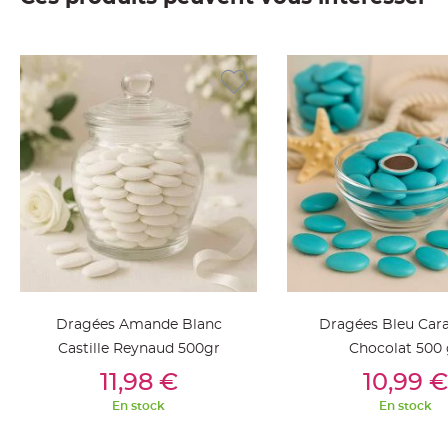
jetable
Chevalet
de
table
Mariage
Colombe,
Papillon,
Cage
oiseau
Confettis
et
Pétale
de
rose
Dragées Amande Blanc
Dragées Bleu Cara
Déco
Castille Reynaud 500gr
Chocolat 500 
Ardoise
Ajouter Au Panier
Ajouter Au Pan
11,98 €
10,99 €
Déco
En stock
En stock
Naturelle
Mariage