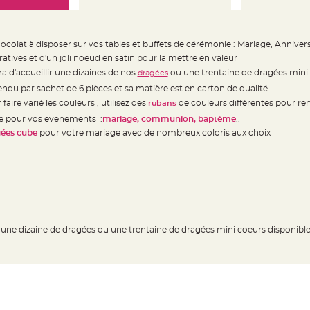
ocolat à disposer sur vos tables et buffets de cérémonie : Mariage, Annivers
atives et d'un joli noeud en satin pour la mettre en valeur
 d'accueillir une dizaines de nos
ou une trentaine de dragées mini
dragées
endu par sachet de 6 pièces et sa matière est en carton de qualité
ire varié les couleurs , utilisez des
de couleurs différentes pour re
rubans
he pour vos evenements :
mariage, communion, baptème
..
gées cube
pour votre mariage avec de nombreux coloris aux choix
r une dizaine de dragées ou une trentaine de dragées mini coeurs disponibl