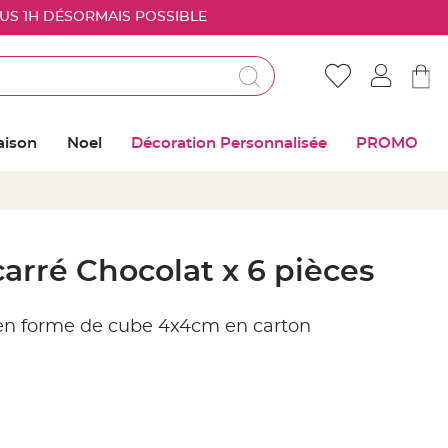
OUS 1H DÉSORMAIS POSSIBLE
Déjà client ?
Connectez vous pour retrouver vos coups de
aison
Noel
Décoration Personnalisée
PROMO
coeur
Me connecter
Mot de passe oublié ?
carré Chocolat x 6 pièces
Nouveau client ?
 en forme de cube 4x4cm en carton
Créer mon compte